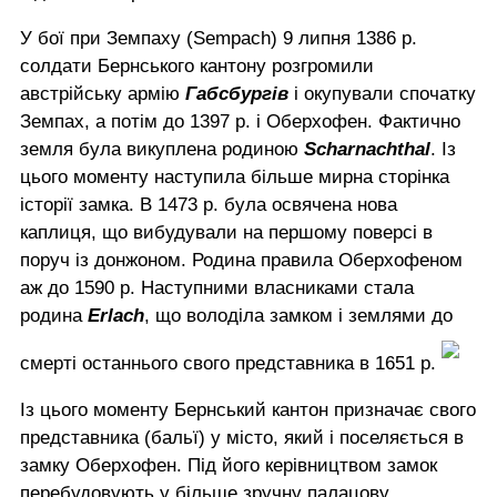
У бої при Земпаху (Sempach) 9 липня 1386 р.
солдати Бернського кантону розгромили
австрійську армію
Габсбургів
і окупували спочатку
Земпах, а потім до 1397 р. і Оберхофен. Фактично
земля була викуплена родиною
Scharnachthal
. Із
цього моменту наступила більше мирна сторінка
історії замка. В 1473 р. була освячена нова
каплиця, що вибудували на першому поверсі в
поруч із донжоном. Родина правила Оберхофеном
аж до 1590 р. Наступними власниками стала
родина
Erlach
, що володіла замком і землями до
смерті останнього свого представника в 1651 р.
Із цього моменту Бернський кантон призначає свого
представника (бальї) у місто, який і поселяється в
замку Оберхофен. Під його керівництвом замок
перебудовують у більше зручну палацову