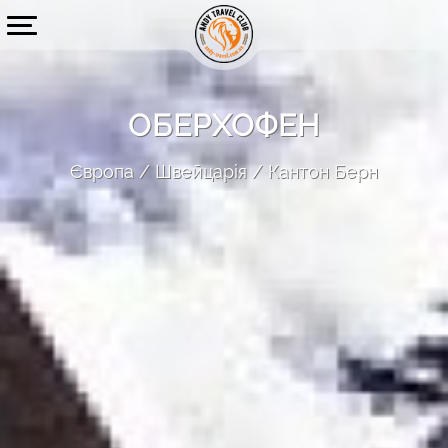
ОБЕРХОФЕН
Європа
Швейцарія
Кантон Берн