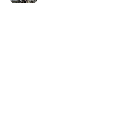
ТОП
Тури
Нордична мрія: від
Трансільванії до Ірландії
через Скандинавію і край
Арктики
10 Вер
Йорданія-2022: давні міста,
біблійні герої, Мертве море,
пустелі та легендарна
Петра