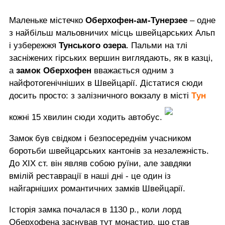
Маленьке містечко
Оберхофен-ам-Тунерзее
– одне
з найбільш мальовничих місць швейцарських Альп
і узбережжя
Тунського озера
. Пальми на тлі
засніжених гірських вершин виглядають, як в казці,
а
замок Оберхофен
вважається одним з
найфотогенічніших в Швейцарії. Дістатися сюди
Тун
досить просто: з залізничного вокзалу в місті
кожні 15 хвилин сюди ходить автобус.
Замок був свідком і безпосереднім учасником
боротьби швейцарських кантонів за незалежність.
До XIX ст. він являв собою руїни, але завдяки
вмілій реставрації в наші дні - це один із
найгарніших романтичних замків Швейцарії.
Історія замка почалася в 1130 р., коли лорд
Оберхофена заснував тут монастир, що став