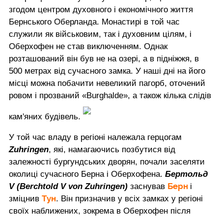
згодом центром духовного і економічного життя
Бернського Оберланда. Монастирі в той час
служили як військовим, так і духовним цілям, і
Оберхофен не став виключенням. Однак
розташований він був не на озері, а в підніжжя, в
500 метрах від сучасного замка. У наші дні на його
місці можна побачити невеликий пагорб, оточений
ровом і прозваний «Burghalde», а також кілька слідів
кам'яних будівель.
У той час владу в регіоні належала герцогам
Zuhringen
, які, намагаючись позбутися від
залежності бургундських дворян, почали заселяти
околиці сучасного Берна і Оберхофена.
Бертольд
Берн
V (Berchtold V von Zuhringen)
заснував
і
Тун
зміцнив
. Він призначив у всіх замках у регіоні
своїх наближених, зокрема в Оберхофен після