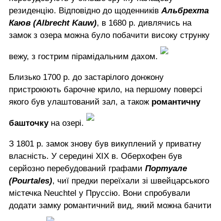
резиденцію. Відповідно до щоденників
Альбрехта
Каюв (Albrecht Kauw)
, в 1680 р. дивлячись на
замок з озера можна було побачити високу струнку
вежу, з гострим пірамідальним дахом.
Близько 1700 р. до застарілого донжону
пристроюють барочне крило, на першому поверсі
якого був улаштований зал, а також
романтичну
башточку
на озері.
З 1801 р. замок знову був викуплений у приватну
власність. У середині XIX в. Оберхофен був
серйозно перебудований графами
Портуале
(Pourtales)
, чиї предки переїхали зі швейцарського
містечка Neuchtel у Пруссію. Вони спробували
додати замку романтичний вид, який можна бачити