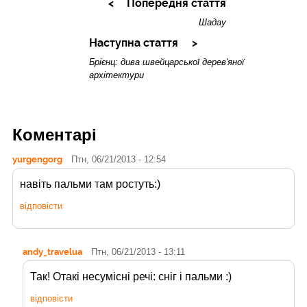
Попередня стаття
Шадау
Наступна стаття
Брієнц: дива швейцарської дерев'яної
архітектури
Коментарі
yurgengorg
Птн, 06/21/2013 - 12:54
навіть пальми там ростуть:)
відповісти
andy_travelua
Птн, 06/21/2013 - 13:11
Так! Отакі несумісні речі: сніг і пальми :)
відповісти