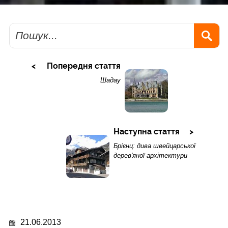
Пошук
Попередня стаття
Шадау
Наступна стаття
Брієнц: дива швейцарської
дерев'яної архітектури
21.06.2013