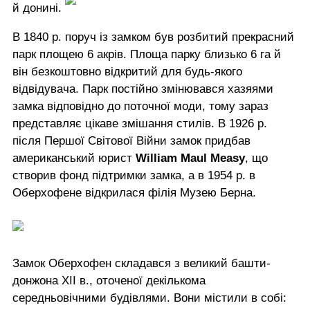
й донині.
В 1840 р. поруч із замком був розбитий прекрасний
парк площею 6 акрів. Площа парку близько 6 га й
він безкоштовно відкритий для будь-якого
відвідувача. Парк постійно змінювався хазяями
замка відповідно до поточної моди, тому зараз
представляє цікаве змішання стилів. В 1926 р.
після Першої Світової Війни замок придбав
американський юрист
William Maul Measy
, що
створив фонд підтримки замка, а в 1954 р. в
Оберхофене відкрилася філія Музею Берна.
Замок Оберхофен складався з великий башти-
донжона XII в., оточеної декількома
середньовічними будівлями. Вони містили в собі: