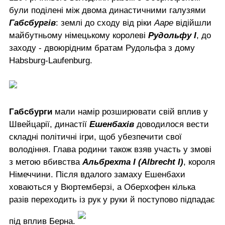
були поділені між двома династичними галузями
Габсбургів
: землі до сходу від ріки
Ааре
відійшли
майбутньому німецькому королеві
Рудольфу I
, до
заходу - двоюрідним братам Рудольфа з дому
Habsburg-Laufenburg.
Габсбурги
мали намір розширювати свій вплив у
Швейцарії, династії
Ешенбахів
доводилося вести
складні політичні ігри, щоб убезпечити свої
володіння. Глава родини також взяв участь у змові
з метою вбивства
Альбрехта I (Albrecht I)
, короля
Німеччини. Після вдалого замаху Ешенбахи
ховаються у Вюртемберзі, а Оберхофен кілька
разів переходить із рук у руки й поступово підпадає
під вплив Берна.