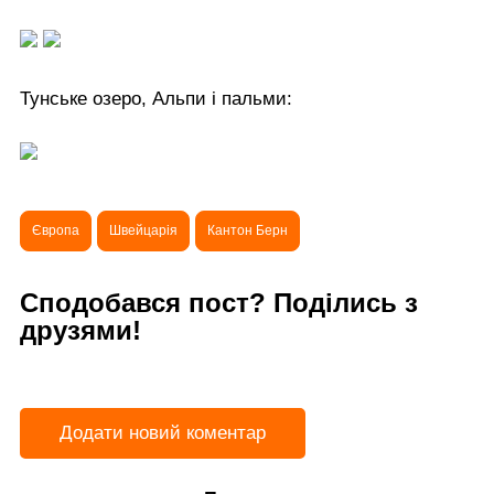
Тунське озеро, Альпи і пальми:
Європа
Швейцарія
Кантон Берн
Сподобався пост? Поділись з
друзями!
Додати новий коментар