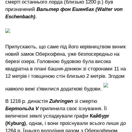
смерті останнього лорда (близько 1200 р.) був
призначений
Вальтер фон Ешенбах (Walter von
Eschenbach)
.
Припускають, що саме під його керівництвом виник
новий замок Оберхофена, уже безпосередньо на
березі озера. Головною будовою була висока
квадратна в плані башня-донжон зі сторонами 11 на
12 метрів і товщиною стін близько 2 метрів. Згодом
навколо вежі з'явилися додаткові будови.
В 1218 р. династія
Zuhringen
зі смертю
Бертольда V
припинила своє існування. Її
величезні землі успадкували графи
Кайбург
(Kyburg)
, однак, і вони проіснували всього лише до
1264 р. Їхнього володіння разом з Оберхофеном