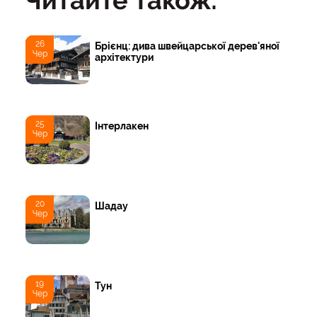
26
Брієнц: дива швейцарської дерев'яної
Чер
архітектури
25
Інтерлакен
Чер
20
Шадау
Чер
19
Тун
Чер