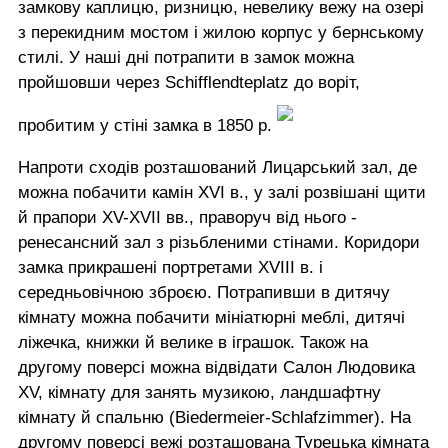
замкову каплицю, ризницю, невелику вежу на озері
з перекидним мостом і жилою корпус у бернському
стилі. У наші дні потрапити в замок можна
пройшовши через Schifflendteplatz до воріт,
пробитим у стіні замка в 1850 р.
Напроти сходів розташований Лицарський зал, де
можна побачити камін XVI в., у залі розвішані щити
й прапори XV-XVII вв., праворуч від нього -
ренесансний зал з різьбленими стінами. Коридори
замка прикрашені портретами XVIII в. і
середньовічною зброєю. Потрапивши в дитячу
кімнату можна побачити мініатюрні меблі, дитячі
ліжечка, книжки й велике в іграшок. Також на
другому поверсі можна відвідати Салон Людовика
XV, кімнату для занять музикою, ландшафтну
кімнату й спальню (Biedermeier-Schlafzimmer). На
другому поверсі вежі розташована Турецька кімната