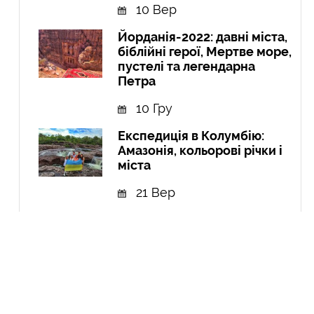
10 Вер
Йорданія-2022: давні міста,
біблійні герої, Мертве море,
пустелі та легендарна
Петра
10 Гру
Експедиція в Колумбію:
Амазонія, кольорові річки і
міста
21 Вер
Курдистан: перша подорож
до країни, якої не існує
04 Чер