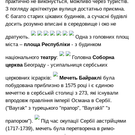
практично не виконується, можливо через туристів.
З погляду архітектури вулиця достатньо приємна.
Є багато старих цікавих будинків, а сучасні будівлі
досить розумно вписані в середовище і око не
дратують.
Одна з головних площ
міста –
площа Республіки
- з будинком
національного
театру
:
Головна
Соборна
церква
Београду - усипальниця сербських
церковних ієрархів:
Мечеть Байраклі
була
побудована приблизно в 1575 році і є єдиною
мечеттю в сербській столиці з 273, які існували
впродовж правління імперії Османа в Сербії.
("Bayrak" з турецького "прапор", "Bayrakli" "з
прапором").
Під час окупації Сербії австрійцями
(1717-1739), мечеть була перетворена в римо-