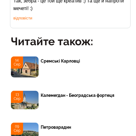
Так, зебра - це той ще креатив :) Та ще й напроти
мечеті! :)
відповісти
Читайте також:
14
Сремські Карловці
Сер
13
Калемегдан - Београдська фортеця
Сер
09
Петроварадин
Сер