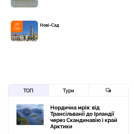
08
Нові-Сад
Сер
ТОП
Тури
Нордична мрія: від
Трансільванії до Ірландії
через Скандинавію і край
Арктики