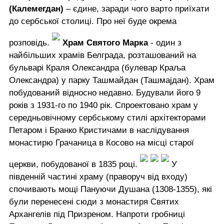
(Калемегдан)
– єдине, заради чого варто приїхати
до сербської столиці. Про неї буде окрема
розповідь.
Храм Святого Марка
- один з
найбільших храмів Белграда, розташований на
бульварі Краля Олександра (булевар Краља
Олександра) у парку Ташмайдан (Ташмаjдан). Храм
побудований відносно недавно. Будували його 9
років з 1931-го по 1940 рік. Спроектовано храм у
середньовічному сербському стилі архітекторами
Петаром і Бранко Кристичами в наслідування
монастирю Грачаница в Косово на місці старої
церкви, побудованої в 1835 році.
У
південній частині храму (праворуч від входу)
спочивають мощі Пануючи Душана (1308-1355), які
були перенесені сюди з монастиря Святих
Архангелів під Призреном. Напроти гробниці