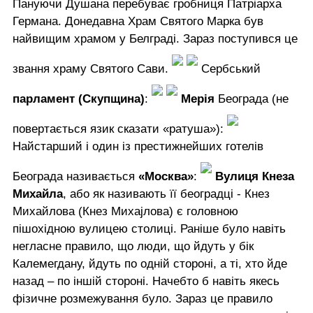
Пануючи Душана перебуває гробниця Патріарха
Германа. Донедавна Храм Святого Марка був
найвищим храмом у Белграді. Зараз поступився це
звання храму Святого Сави.
Сербський
парламент (Скупщина)
:
Мерія
Београда (не
повертається язик сказати «ратуша»):
Найстарший і один із престижнейших готелів
Београда називається
«Москва»
:
Вулиця Кнеза
Михайла
, або як називають її београдці - Кнез
Михайлова (Кнез Михаjлова) є головною
пішохідною вулицею столиці. Раніше було навіть
негласне правило, що люди, що йдуть у бік
Калемегдану, йдуть по одній стороні, а ті, хто йде
назад – по іншій стороні. Начебто б навіть якесь
фізичне розмежування було. Зараз це правило