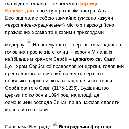
фортеця
їхати до Београда – це потужна
Калемегдан
, про яку я розповім завтра. А так,
Београд являє собою звичайне (умовно кажучи
«європейсько-радянське») місто з парою дійсно
вражаючих храмів та цікавими прикладами
модерну.
На цьому фото – перспектива одного з
головних проспектів столиці – короля Мілана із
найбільшим храмом Сербії –
церквою св. Сави
.
Це - храм Сербської православної церкви, головний
престол якого освячений на честь першого
сербського архієпископа й національного героя
Сербії святого Сави (1175-1236). Будівництво
церкви почалося в 1894 році на площі, де
османський воєвода Синан-паша наказав спалити
мощі святого Сави.
Панорама Београду:
Београдська фортеця