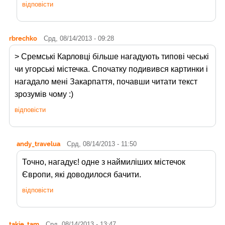
відповісти
rbrechko
Срд, 08/14/2013 - 09:28
> Сремські Карловці більше нагадують типові чеські
чи угорські містечка. Спочатку подивився картинки і
нагадало мені Закарпаття, почавши читати текст
зрозумів чому :)
відповісти
andy_travelua
Срд, 08/14/2013 - 11:50
Точно, нагадує! одне з наймиліших містечок
Європи, які доводилося бачити.
відповісти
takie_tam
Срд, 08/14/2013 - 13:47