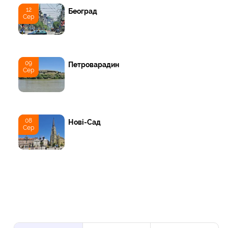
12
Београд
Сер
09
Петроварадин
Сер
08
Нові-Сад
Сер