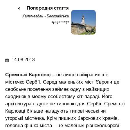
Попередня стаття
Калемегдан - Београдська
фортеця
14.08.2013
Сремські Карловці
– не лише найкрасивіше
містечко Сербії. Серед маленьких міст Європи це
сербське поселення займає одну з найвищих
сходинок в моєму особистому хіт-параді. Його
архітектура є дуже не типовою для Сербії: Сремські
Карловці більше нагадують типові чеські чи
угорські містечка. Крім пишних барокових храмів,
головна фішка міста – це маленькі різнокольорові