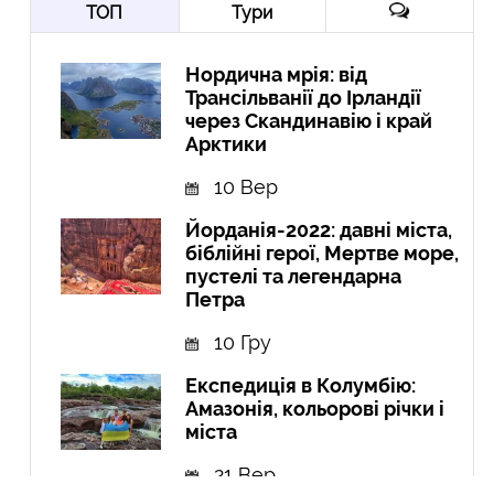
ТОП
Тури
Нордична мрія: від
Трансільванії до Ірландії
через Скандинавію і край
Арктики
10 Вер
Йорданія-2022: давні міста,
біблійні герої, Мертве море,
пустелі та легендарна
Петра
10 Гру
Експедиція в Колумбію:
Амазонія, кольорові річки і
міста
21 Вер