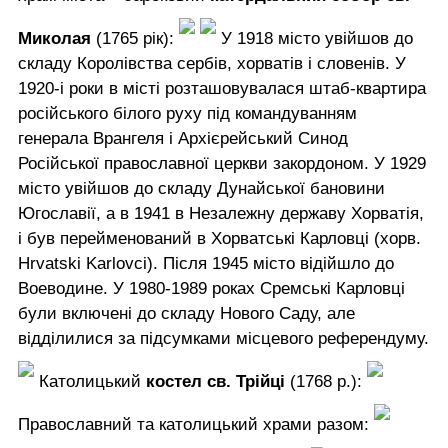
Миколая
(1765 рік):
У 1918 місто увійшов до
складу Королівства сербів, хорватів і словенів. У
1920-і роки в місті розташовувалася штаб-квартира
російського білого руху під командуванням
генерала Врангеля і Архієрейський Синод
Російської православної церкви закордоном. У 1929
місто увійшов до складу Дунайської бановини
Югославії, а в 1941 в Незалежну державу Хорватія,
і був перейменований в Хорватські Карловці (хорв.
Hrvatski Karlovci). Після 1945 місто відійшло до
Воеводине. У 1980-1989 роках Сремські Карловці
були включені до складу Нового Саду, але
відділилися за підсумками місцевого референдуму.
Католицький
костел св. Трійці
(1768 р.):
Православний та католицький храми разом: