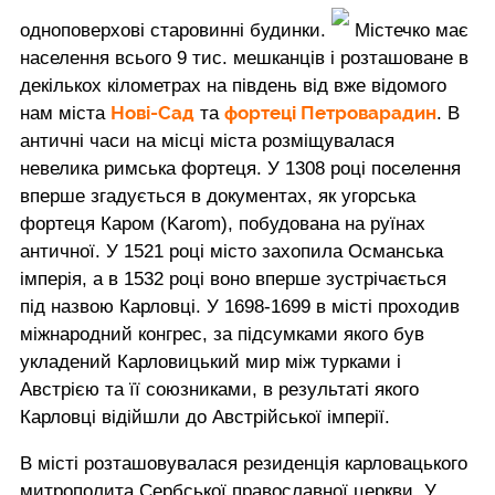
одноповерхові старовинні будинки.
Містечко має
населення всього 9 тис. мешканців і розташоване в
декількох кілометрах на південь від вже відомого
Нові-Сад
фортеці Петроварадин
нам міста
та
. В
античні часи на місці міста розміщувалася
невелика римська фортеця. У 1308 році поселення
вперше згадується в документах, як угорська
фортеця Каром (Karom), побудована на руїнах
античної. У 1521 році місто захопила Османська
імперія, а в 1532 році воно вперше зустрічається
під назвою Карловці. У 1698-1699 в місті проходив
міжнародний конгрес, за підсумками якого був
укладений Карловицький мир між турками і
Австрією та її союзниками, в результаті якого
Карловці відійшли до Австрійської імперії.
В місті розташовувалася резиденція карловацького
митрополита Сербської православної церкви. У