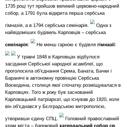
1735 році тут пройшов великий церковно-народний
собор, а 1791 була відкрита перша сербська
гімназія, а в 1794 сербська семінарія.
Одна з
найвідоміших будівель Карловців – сербська
семінарія
:
Не менш гарною є будівля
гімназії
:
У травні 1848 в Карловцах відбулося
засідання Сербської народної асамблеї, що
проголосила об'єднання Срема, Баната, Бачки і
Баранячі в автономну провінцію Сербська
Воєводина, столиця якої спочатку розміщувалася в
Карловцях. Того ж року був заснований
Карловацький патріархат, що існував до 1920, коли
він об'єднався у Бєлградською митрополією,
утворивши єдину СПЦ.
Головний православний
храм міста – бароковий
катердальний собор св.