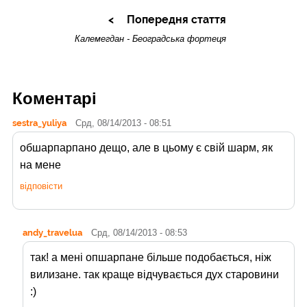
Попередня стаття
Калемегдан - Београдська фортеця
Коментарі
sestra_yuliya
Срд, 08/14/2013 - 08:51
обшарпарпано дещо, але в цьому є свій шарм, як
на мене
відповісти
andy_travelua
Срд, 08/14/2013 - 08:53
так! а мені опшарпане більше подобається, ніж
вилизане. так краще відчувається дух старовини
:)