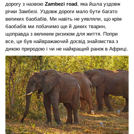
дорогу з назвою
Zambezi road
, яка йшла уздовж
річки Замбезі. Уздовж дороги мало бути багато
великих баобабів. Ми навіть не уявляли, що крім
баобабів ми побачимо ще й диких тварин,
щоправда з великим ризиком для життя. Попри
все, це був найвражаючий досвід знайомства з
дикою природою і чи не найкращий ранок в Африці.