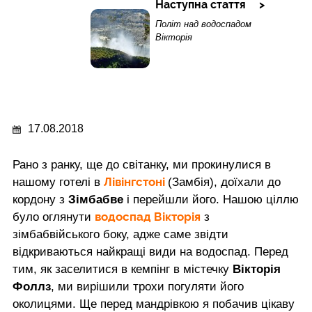
Наступна стаття
Політ над водоспадом
Вікторія
17.08.2018
Рано з ранку, ще до світанку, ми прокинулися в
Лівінгстоні
нашому готелі в
(Замбія), доїхали до
кордону з
Зімбабве
і перейшли його. Нашою ціллю
водоспад Вікторія
було оглянути
з
зімбабвійського боку, адже саме звідти
відкриваються найкращі види на водоспад. Перед
тим, як заселитися в кемпінг в містечку
Вікторія
Фоллз
, ми вирішили трохи погуляти його
околицями. Ще перед мандрівкою я побачив цікаву