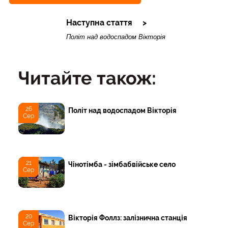
Наступна стаття
Політ над водоспадом Вікторія
Читайте також:
26
Політ над водоспадом Вікторія
Сер
21
Чінотімба - зімбабвійське село
Сер
20
Вікторія Фоллз: залізнична станція
Сер