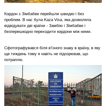
Кордон з Зімбабве перейшли швидко і без
проблем. В нас була Kaza Visa, яка дозволяла
відвідувати дві країни - Замбію і Зімбабве і
безперешкодно переходити кордони між ними.
Сфотографувався біля в'їзного знаку в країну, в яку
ще тиждень тому я навіть не підозрював, що
потраплю.