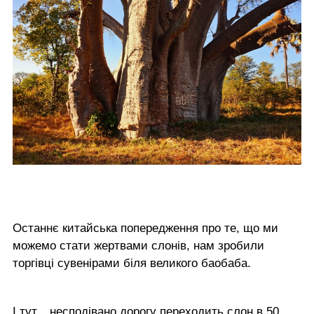
Останнє китайська попередження про те, що ми
можемо стати жертвами слонів, нам зробили
торгівці сувенірами біля великого баобаба.
І тут... несподівано дорогу переходить слон в 50