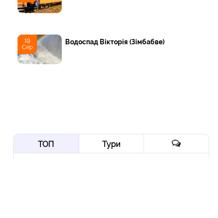
19
Водоспад Вікторія (Зімбабве)
Сер
ТОП
Тури
Нордична мрія: від
Трансільванії до Ірландії
через Скандинавію і край
Арктики