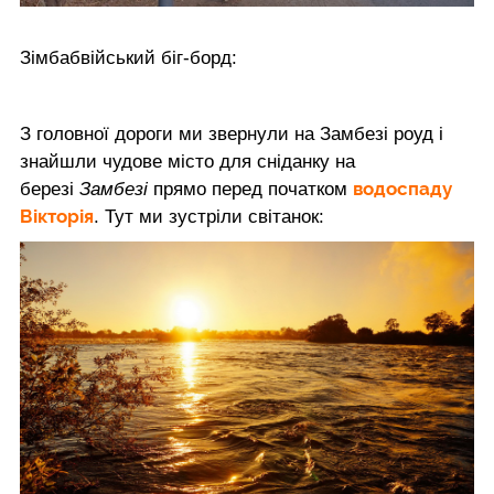
Зімбабвійський біг-борд:
З головної дороги ми звернули на Замбезі роуд і
знайшли чудове місто для сніданку на
водоспаду
березі
Замбезі
прямо перед початком
Вікторія
. Тут ми зустріли світанок: