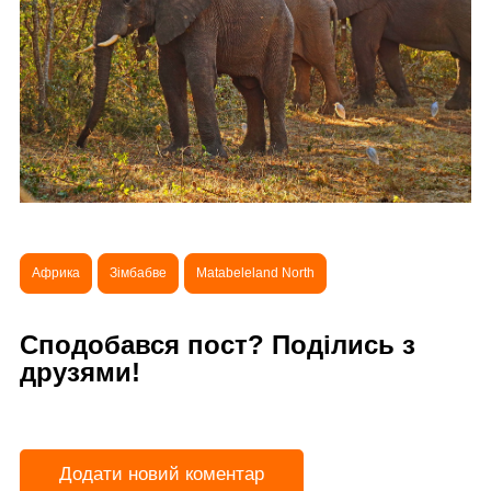
Африка
Зімбабве
Matabeleland North
Сподобався пост? Поділись з
друзями!
Додати новий коментар