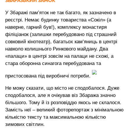
ЗБАРАЗЬКИЙ ЗАМОК
У Збаражі пам’яток не так багато, як зазначено в
реєстрі. Немає будинку товариства «Сокіл» (а
наверне, гарний був!), комплексу монастиря
філіціанок (залишки перебудовано під страшний
совковий кінотеатр), багатьох кам’яниць в центрі
навколо колишнього Ринкового майдану. Два
«палаци» в центрі зовсім на палаци не схожі, а
стара оборонна синагога перебудована та
пристосована під виробничі потреби.
Не можу сказати, що місто не сподобалося. Дуже
сподобалося, але я очікував віз Збаража значно
більшого. Тому й із розповіддю якось не склалося.
Замість неї – великий фоторепортаж з мінімальною
кількістю тексту та максимальною кількістю
зимових світлин.