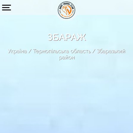
ЗБАРАЖ
Україна
Тернопільська область
Збаразький
район