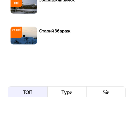
Збаразький замок
Кві
21 Кві
Старий Збараж
ТОП
Тури
Нордична мрія: від
Трансільванії до Ірландії
через Скандинавію і край
Арктики