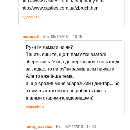
http://www.castles.com.ua/nagiriany.html
http://www.castles.com.ua/zbruch.html
відповісти
motaradi
Втр, 05/11/2010 - 18:15
Руки їм ламати чи як?
Тішить лиш те, що ті пам'ятки взагалі
збереглись. Якщо до церков хоч хтось іноді
заглядає, то на руїни замків всім начхати.
Але то вже інша тема.
а, ще вразив мене збаразький цвинтар... бо
з ним взагалі нічого не роблять (як і з
іншими старими кладовищами).
відповісти
andy_travelua
Втр, 05/11/2010 - 18:30