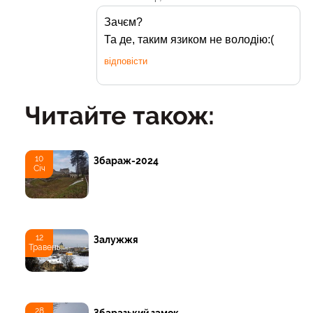
Зачєм?
Та де, таким язиком не володію:(
відповісти
Читайте також:
10
Збараж-2024
Січ
12
Залужжя
Травень
28