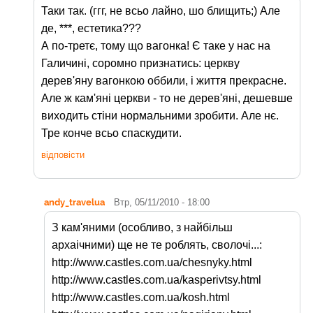
Таки так. (ггг, не всьо лайно, шо блищить;) Але
де, ***, естетика???
А по-третє, тому що вагонка! Є таке у нас на
Галичині, соромно признатись: церкву
дерев'яну вагонкою оббили, і життя прекрасне.
Але ж кам'яні церкви - то не дерев'яні, дешевше
виходить стіни нормальними зробити. Але нє.
Тре конче всьо спаскудити.
відповісти
andy_travelua
Втр, 05/11/2010 - 18:00
З кам'яними (особливо, з найбільш
архаічними) ще не те роблять, сволочі...:
http://www.castles.com.ua/chesnyky.html
http://www.castles.com.ua/kasperivtsy.html
http://www.castles.com.ua/kosh.html