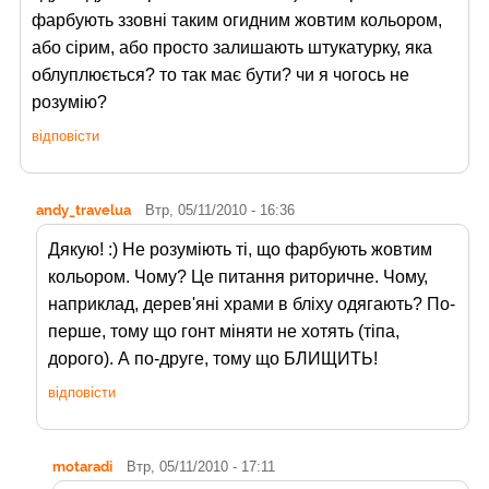
фарбують ззовні таким огидним жовтим кольором,
або сірим, або просто залишають штукатурку, яка
облуплюється? то так має бути? чи я чогось не
розумію?
відповісти
andy_travelua
Втр, 05/11/2010 - 16:36
Дякую! :) Не розуміють ті, що фарбують жовтим
кольором. Чому? Це питання риторичне. Чому,
наприклад, дерев'яні храми в бліху одягають? По-
перше, тому що гонт міняти не хотять (тіпа,
дорого). А по-друге, тому що БЛИЩИТЬ!
відповісти
motaradi
Втр, 05/11/2010 - 17:11