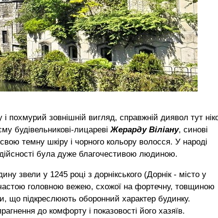
 і похмурий зовнішній вигляд, справжній диявол тут нік
єму будівельникові-лицареві
Жерарду Віліану
, синові
свою темну шкіру і чорного кольору волосся. У народі
 у дійсності була дуже благочестивою людиною.
ину звели у 1245 році з дорнікського (Дорнік - місто у
бчастою головною вежею, схожої на фортечну, товщиною
и, що підкреслюють оборонний характер будинку.
рагнення до комфорту і показовості його хазяїв.