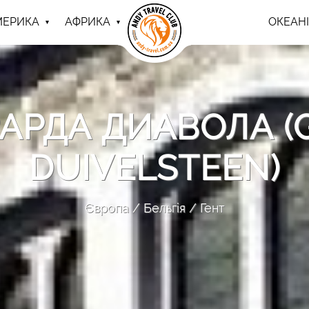
МЕРИКА
АФРИКА
ОКЕАНІ
АРДА ДИАВОЛА (
DUIVELSTEEN)
Європа
Бельгія
Гент