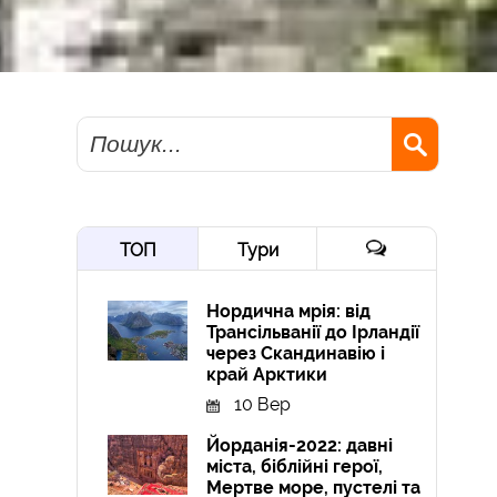
Пошук
ТОП
Тури
Нордична мрія: від
Трансільванії до Ірландії
через Скандинавію і
край Арктики
10 Вер
Йорданія-2022: давні
міста, біблійні герої,
Мертве море, пустелі та