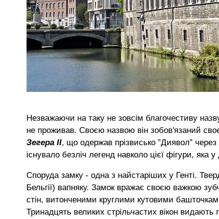
Незважаючи на таку не зовсім благочестиву назву
не проживав. Своєю назвою він зобов'язаний сво
Зегера II
, що одержав прізвисько ”Диявол” через 
існувало безліч легенд навколо цієї фігури, яка
Споруда замку - одна з найстаріших у Генті. Тверд
Бельгії) вапняку. Замок вражає своєю важкою зу
стін, витонченими круглими кутовими башточкам
Тринадцять великих стрільчастих вікон видають п