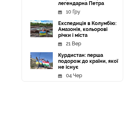
легендарна Петра
10 Гру
Експедиція в Колумбію:
Амазонія, кольорові
річки і міста
21 Вер
Курдистан: перша
подорож до країни, якої
не існує
04 Чер