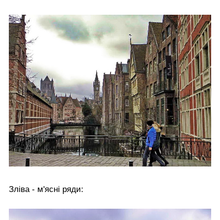
Зліва - м'ясні ряди: