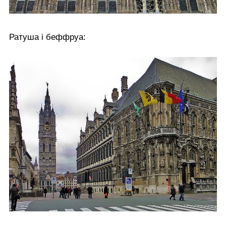
Ратуша і беффруа: