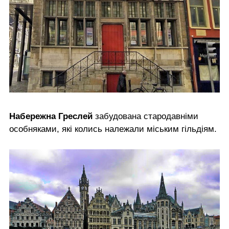
Набережна Греслей
забудована стародавніми
особняками, які колись належали міським гільдіям.