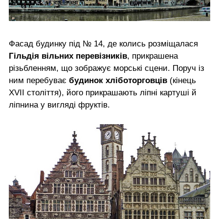
Фасад будинку під № 14, де колись розміщалася
Гільдія вільних перевізників
, прикрашена
різьбленням, що зображує морські сцени. Поруч із
ним перебуває
будинок хліботорговців
(кінець
XVII століття), його прикрашають ліпні картуші й
ліпнина у вигляді фруктів.