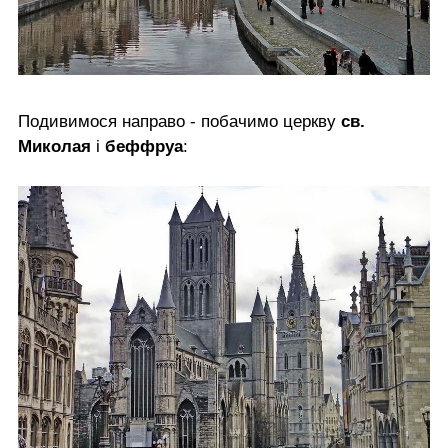
Подивимося направо - побачимо церкву
св.
Миколая
і
беффруа
: