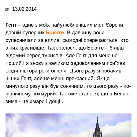
13.02.2014
Гент
– одне з моїх найулюбленіших міст Європи,
Брюгге
давній суперник
. В давнину вони
суперничали за вплив, сьогодні сперечаються, хто
з них красивіше. Так сталося, що Брюгге – більш
відомий серед туристів. Але Гент для мене не
гірший і я знову з великим задоволенням приїхав
сюди півтора роки опісля. Цього разу я побачив
інших Гент, але не менш прекрасний. Якщо
минулого разу він був сонячним, то цього разу - по-
північному похмурий. Так вже сталося, що в Бельгії
зима - це хмари і дощі...