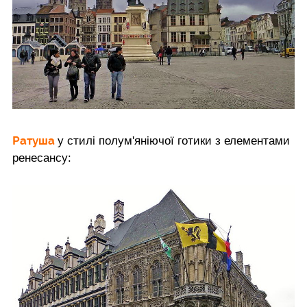
Ратуша
у стилі полум'яніючої готики з елементами
ренесансу: