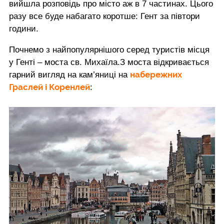
вийшла розповідь про місто аж в 7 частинах. Цього
разу все буде набагато коротше: Гент за півтори
години.
Почнемо з найпопулярнішого серед туристів місця
у Генті – моста св. Михаїла.З моста відкривається
набережних
гарний вигляд на кам’яниці на
Граслей і Коренлей
: