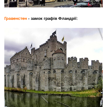
Гравенстен
- замок графів Фландрії: