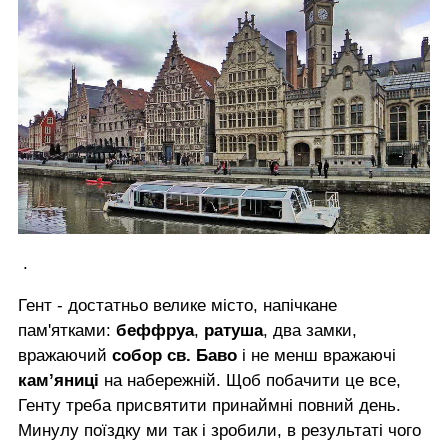
.
Гент - достатньо велике місто, напічкане
пам'ятками:
беффруа
,
ратуша
, два замки,
вражаючий
собор св. Баво
і не менш вражаючі
кам’яниці
на набережній. Щоб побачити це все,
Генту треба присвятити принаймні повний день.
Минулу поїздку ми так і зробили, в результаті чого