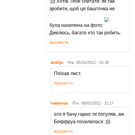
:))) Хотів Тебе спитати: як так
зробити, щоб ця башточка не
була нахилена на фото:
Дивлюсь, багато хто так робить.
відповісти
andrijo
Чтв, 05/31/2012 - 15:38
Поїхав лист.
відповісти
haidamac
Птн, 06/01/2012 - 11:17
ото я бачу гарно ти погуляв, аж
Беффруа похилилася :)))
відповісти