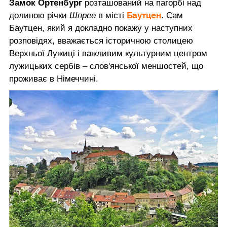
Замок Ортенбург
розташований на пагорбі над
Баутцен
долиною річки
Шпрее
в місті
. Сам
Баутцен, який я докладно покажу у наступних
розповідях, вважається історичною столицею
Верхньої Лужиці і важливим культурним центром
лужицьких сербів – слов'янської меншостей, що
проживає в Німеччині.