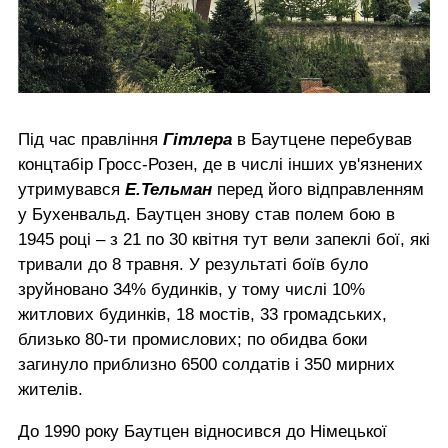
Під час правління
Гітлера
в Баутцене перебував
концтабір Гросс-Розен, де в числі інших ув'язнених
утримувався
Е.Тельман
перед його відправленням
у Бухенвальд. Баутцен знову став полем бою в
1945 році – з 21 по 30 квітня тут вели запеклі бої, які
тривали до 8 травня. У результаті боїв було
зруйновано 34% будинків, у тому числі 10%
житлових будинків, 18 мостів, 33 громадських,
близько 80-ти промислових; по обидва боки
загинуло приблизно 6500 солдатів і 350 мирних
жителів.
До 1990 року Баутцен відносився до Німецької