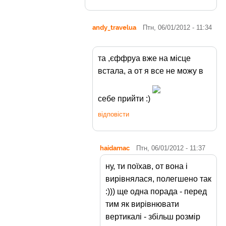
andy_travelua
Птн, 06/01/2012 - 11:34
та ,єффруа вже на місце
встала, а от я все не можу в
себе прийти :)
відповісти
haidamac
Птн, 06/01/2012 - 11:37
ну, ти поїхав, от вона і
вирівнялася, полегшено так
:))) ще одна порада - перед
тим як вирівнювати
вертикалі - збільш розмір