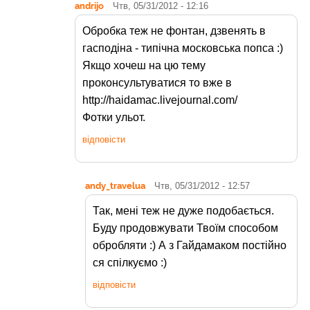
andrijo
Чтв, 05/31/2012 - 12:16
Обробка теж не фонтан, дзвенять в
гасподіна - типічна московська попса :)
Якщо хочеш на цю тему
проконсультуватися то вже в
http://haidamac.livejournal.com/
Фотки ульот.
відповісти
andy_travelua
Чтв, 05/31/2012 - 12:57
Так, мені теж не дуже подобається.
Буду продовжувати Твоїм способом
обробляти :) А з Гайдамаком постійно
ся спілкуємо :)
відповісти