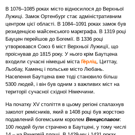
В 1076–1085 роках місто відносилося до Верхньої
Лужиці. Замок Ортенбург стає адміністративним
центром цієї області. В 1084–1091 роках замок був
резиденцією майсенського маркграфа. В 1319 році
Бауцен перейшов до Богемії. В 1336 році
утворювався Союз 6 міст Верхньої Лужиції, що
проіснував до 1815 року. У нього крім Баутцена
Гёрліц
входили сучасні німецькі міста
, Циттау,
Льобау, Каменц і польське місто Любань.
Населення Баутцена вже тоді становило більш
5300 людей, і він був одним з важливих міст на
території сучасної східної Німеччини.
На початку XV століття в цьому регіоні спалахнув
заколот ремісників, який в 1408 році був жорстоко
подавлений богемським королем
Венцеславом
:
100 людей були страчено в Баутцені, у тому числі
14 – на Ринковій площі. В 1429-му і 1431 роках