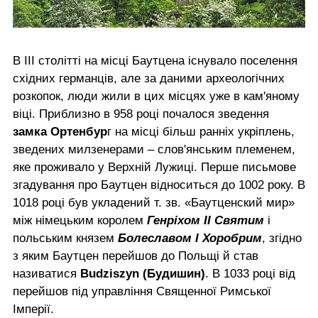
В III столітті на місці Баутцена існувало поселення
східних германців, але за даними археологічних
розкопок, люди жили в цих місцях уже в кам'яному
віці. Приблизно в 958 році почалося зведення
замка Ортенбур
г на місці більш ранніх укріплень,
зведених милзенерами – слов'янським племенем,
яке проживало у Верхній Лужиці. Перше письмове
згадування про Баутцен відноситься до 1002 року. В
1018 році був укладений т. зв. «Баутценский мир»
між німецьким королем
Генріхом II Святим
і
польським князем
Болеславом I Хоробрим
, згідно
з яким Баутцен перейшов до Польщі й став
називатися
Budziszyn (Будишин)
. В 1033 році від
перейшов під управління Священної Римської
Імперії.