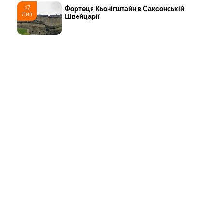
17
Фортеця Кьонігштайн в Саксонській
Лип
Швейцарії
16
Саксонська Швейцарія
Лип
03
Замок Прошвіц (Schloss Proschwitz)
Лип
02
Майсен
Лип