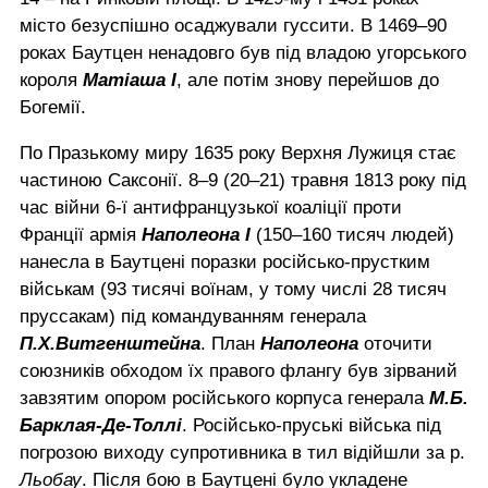
місто безуспішно осаджували гуссити. В 1469–90
роках Баутцен ненадовго був під владою угорського
короля
Матіаша I
, але потім знову перейшов до
Богемії.
По Празькому миру 1635 року Верхня Лужиця стає
частиною Саксонії. 8–9 (20–21) травня 1813 року під
час війни 6-ї антифранцузької коаліції проти
Франції армія
Наполеона I
(150–160 тисяч людей)
нанесла в Баутцені поразки російсько-прустким
військам (93 тисячі воїнам, у тому числі 28 тисяч
пруссакам) під командуванням генерала
П.Х.Витгенштейна
. План
Наполеона
оточити
союзників обходом їх правого флангу був зірваний
завзятим опором російського корпуса генерала
М.Б.
Барклая-Де-Толлі
. Російсько-пруські війська під
погрозою виходу супротивника в тил відійшли за р.
Льобау
. Після бою в Баутцені було укладене