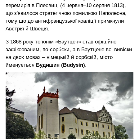
перемир'я в Плесвиці (4 червня–10 серпня 1813),
що з'явилося стратегічною помилкою Наполеона,
тому що до антифранцузької коаліції примкнули
Австрія й Швеція.
З 1868 року топонім «Баутцен» став офіційно
зафіксованим, по-сорбски, а в Баутцене всі вивіски
на двох мовах – німецькій й сорбскій, місто
йменується
Будишин (Budysin)
.