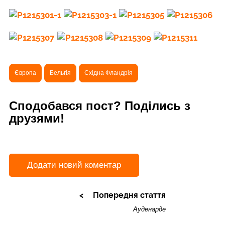
Європа
Бельгія
Східна Фландрія
Сподобався пост? Поділись з
друзями!
Додати новий коментар
Попередня стаття
Ауденарде