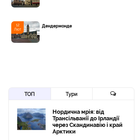
12
Дендермонде
Лют
ТОП
Тури
Нордична мрія: від
Трансільванії до Ірландії
через Скандинавію і край
Арктики