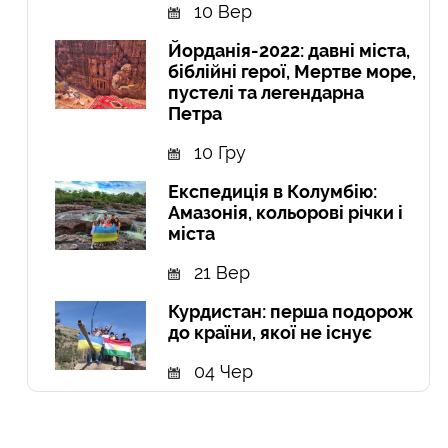
10 Вер
Йорданія-2022: давні міста,
біблійні герої, Мертве море,
пустелі та легендарна
Петра
10 Гру
Експедиція в Колумбію:
Амазонія, кольорові річки і
міста
21 Вер
Курдистан: перша подорож
до країни, якої не існує
04 Чер