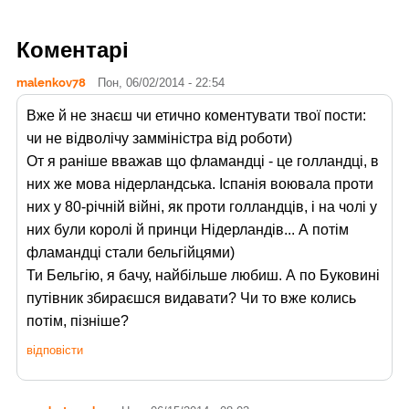
Коментарі
malenkov78
Пон, 06/02/2014 - 22:54
Вже й не знаєш чи етично коментувати твої пости:
чи не відволічу замміністра від роботи)
От я раніше вважав що фламандці - це голландці, в
них же мова нідерландська. Іспанія воювала проти
них у 80-річній війні, як проти голландців, і на чолі у
них були королі й принци Нідерландів... А потім
фламандці стали бельгійцями)
Ти Бельгію, я бачу, найбільше любиш. А по Буковині
путівник збираєшся видавати? Чи то вже колись
потім, пізніше?
відповісти