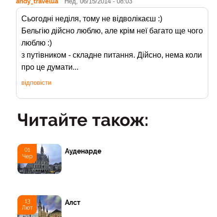
andy_travelua
Нед, 06/15/2014 - 08:03
Сьогодні неділя, тому не відволікаєш :)
Бельгію дійсно люблю, але крім неї багато ще чого
люблю :)
з путівником - складне питання. Дійсно, нема коли
про це думати...
відповісти
Читайте також:
01
Ауденарде
Чер
13
Алст
Лют