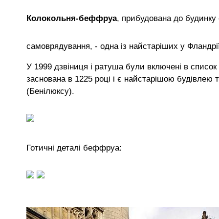
Колокольня-беффруа
, прибудована до будинку 
самоврядування, - одна із найстаріших у Фландрі
У 1999 дзвіниця і ратуша були включені в спис
заснована в 1225 році і є найстарішою будівлею т
(Бенілюксу).
Готичні деталі беффруа: