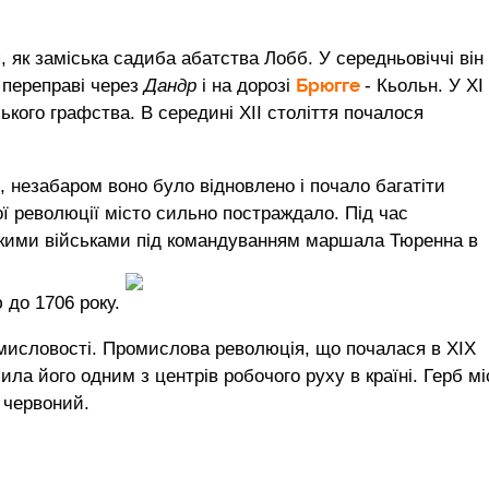
 як заміська садиба абатства Лобб. У середньовіччі він
Брюгге
 переправі через
Дандр
і на дорозі
- Кьольн. У XI
ького графства. В середині XII століття почалося
, незабаром воно було відновлено і почало багатіти
ої революції місто сильно постраждало. Під час
ькими військами під командуванням маршала Тюренна в
 до 1706 року.
мисловості. Промислова революція, що почалася в XIX
ила його одним з центрів робочого руху в країні. Герб мі
і червоний.