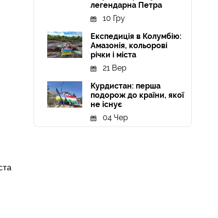
легендарна Петра
10 Гру
Експедиція в Колумбію:
Амазонія, кольорові
річки і міста
21 Вер
Курдистан: перша
подорож до країни, якої
не існує
04 Чер
ста