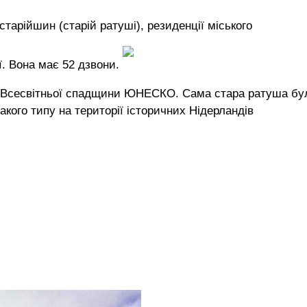
старійшин (старій ратуші), резиденції міського
ї. Вона має 52 дзвони.
ок Всесвітньої спадщини ЮНЕСКО. Сама стара ратуша бу
акого типу на території історичних Нідерландів