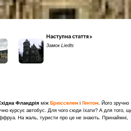
Наступна стаття
Замок Liedts
Брюсселем
Гентом
Східна Фландрія
між
і
. Його зручно
учно курсує автобус. Для чого сюди їхати? А для того, щ
ффруа. На жаль, туристи про це не знають. Принаймні,