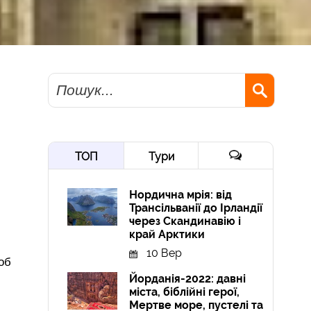
Пошук
ТОП
Тури
Нордична мрія: від
Трансільванії до Ірландії
через Скандинавію і
край Арктики
10 Вер
об
Йорданія-2022: давні
міста, біблійні герої,
Мертве море, пустелі та