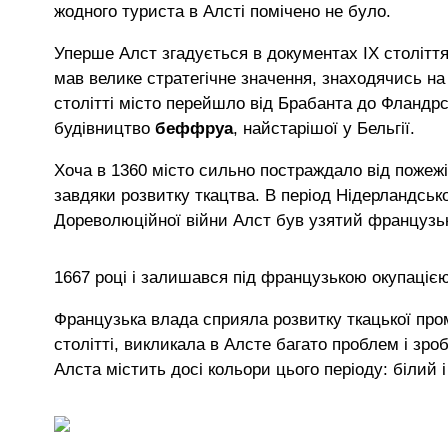
жодного туриста в Алсті помічено не було.
Уперше Алст згадується в документах IX століття,
мав велике стратегічне значення, знаходячись на
столітті місто перейшло від Брабанта до Фландрс
будівництво
беффруа
, найстарішої у Бельгії.
Хоча в 1360 місто сильно постраждало від пожежі
завдяки розвитку ткацтва. В період Нідерландськ
Дореволюційної війни Алст був узятий француз
1667 році і залишався під французькою окупацією
Французька влада сприяла розвитку ткацької про
столітті, викликала в Алсте багато проблем і зроб
Алста містить досі кольори цього періоду: білий 