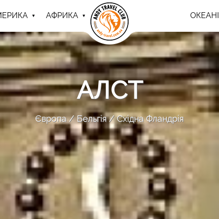
МЕРИКА
АФРИКА
ОКЕАНІ
АЛСТ
Європа
Бельгія
Східна Фландрія