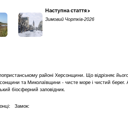
Наступна стаття
Зимовий Чортків-2026
олопристанському районі Херсонщини. Що відрізняє йьог
рсонщини та Миколаївщини - чисте море і чистий берег. 
ський біосферний заповідник.
лонці:
Замок: