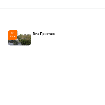
06
Гола Пристань
Жов