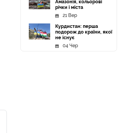
Амазонія, кольорові
річки і міста
21 Вер
Курдистан: перша
подорож до країни, якої
не існує
04 Чер