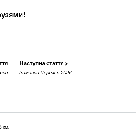
рузями!
ття
Наступна стаття
коса
Зимовий Чортків-2026
8 км.