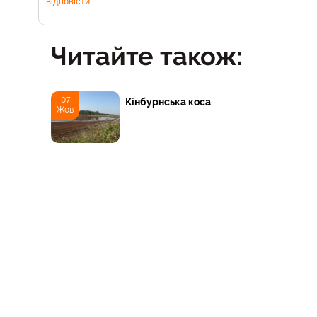
відповісти
Читайте також:
07
Кінбурнська коса
Жов
03
Гола Пристань (Чайка)
Жов