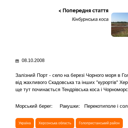
Попередня стаття
Кінбурнська коса
08.10.2008
Залізний Порт - село на березі Чорного моря в Г
від жахливого Скадовська та інших "курортів" Хе
ще тут починається Тендрівська коса і Чорномор
Морський берег:
Ракушки: Перекотиполе і со
Україна
Херсонська область
Голопристанський район