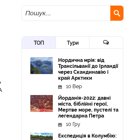
Пошук
ТОП
Тури
Нордична мрія: від
Трансільванії до Ірландії
через Скандинавію і
край Арктики
о
10 Вер
А
Йорданія-2022: давні
міста, біблійні герої,
Мертве море, пустелі та
легендарна Петра
10 Гру
Експедиція в Колумбію: