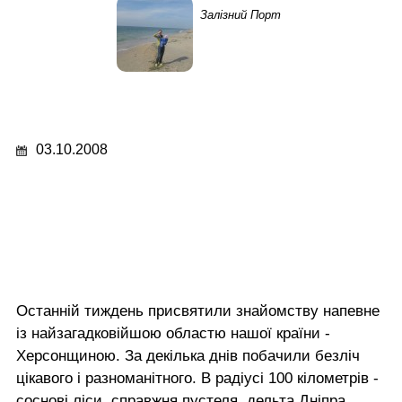
Залізний Порт
03.10.2008
Останній тиждень присвятили знайомству напевне
із найзагадковійшою областю нашої країни -
Херсонщиною. За декілька днів побачили безліч
цікавого і разноманітного. В радіусі 100 кілометрів -
соснові ліси, справжня пустеля, дельта Дніпра,