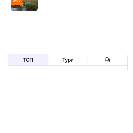
Жов
ТОП
Тури
Нордична мрія: від
Трансільванії до Ірландії
через Скандинавію і край
Арктики
10 Вер
Йорданія-2022: давні міста,
біблійні герої, Мертве море,
пустелі та легендарна