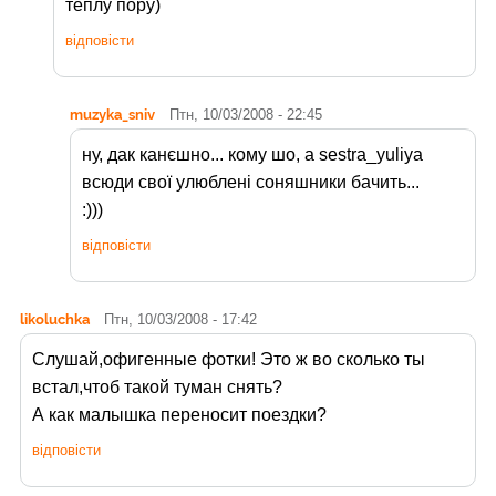
теплу пору)
відповісти
muzyka_sniv
Птн, 10/03/2008 - 22:45
ну, дак канєшно... кому шо, а sestra_yuliya
всюди свої улюблені соняшники бачить...
:)))
відповісти
likoluchka
Птн, 10/03/2008 - 17:42
Слушай,офигенные фотки! Это ж во сколько ты
встал,чтоб такой туман снять?
А как малышка переносит поездки?
відповісти