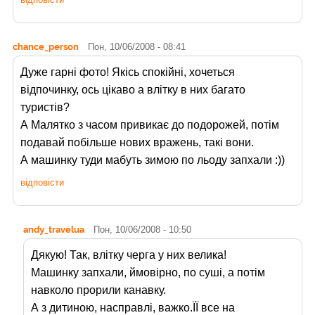
chance_person
Пон, 10/06/2008 - 08:41
Дуже гарні фото! Якісь спокійні, хочеться
відпочинку, ось цікаво а влітку в них багато
туристів?
А Малятко з часом привикає до подорожей, потім
подавай побільше нових вражень, такі вони.
А машинку туди мабуть зимою по льоду запхали :))
відповісти
andy_travelua
Пон, 10/06/2008 - 10:50
Дякую! Так, влітку черга у них велика!
Машинку запхали, ймовірно, по суші, а потім
навколо прорили канавку.
А з дитиною, насправлі, важко.ЇЇ все на