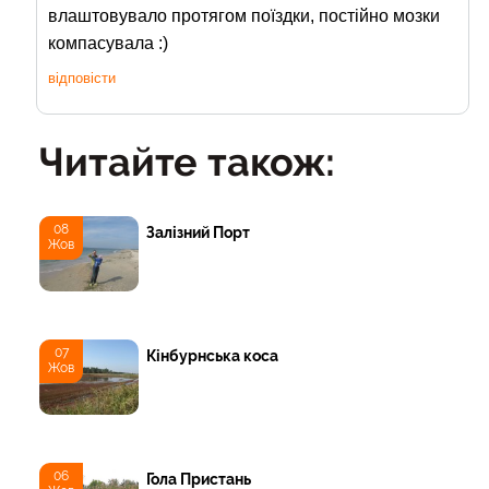
влаштовувало протягом поїздки, постійно мозки
компасувала :)
відповісти
Читайте також:
08
Залізний Порт
Жов
07
Кінбурнська коса
Жов
06
Гола Пристань