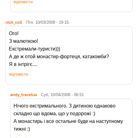
відповісти
nick_coll
Птн, 10/03/2008 - 19:15
Ого!
З малюткою!
Екстремали-туристи)))
А де ж отой монастир-фортеця, катакомби?
Я в інтрігє....
відповісти
andy_travelua
Суб, 10/04/2008 - 06:51
Нічого екстримального. З дитиною однаково
складно що вдома, що у подорожі :)
А монастирь і все остальне буде на наступному
тижні :)