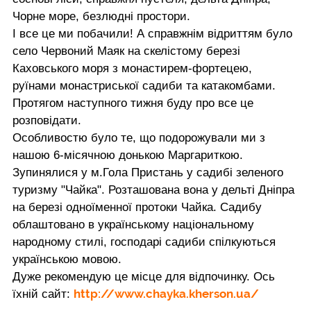
Чорне море, безлюдні простори.
І все це ми побачили! А справжнім відриттям було
село Червоний Маяк на скелістому березі
Каховського моря з монастирем-фортецею,
руїнами монастриської садиби та катакомбами.
Протягом наступного тижня буду про все це
розповідати.
Особливостю було те, що подорожували ми з
нашою 6-місячною донькою Маргариткою.
Зупинялися у м.Гола Пристань у садибі зеленого
туризму "Чайка". Розташована вона у дельті Дніпра
на березі одноїменної протоки Чайка. Садибу
облаштовано в українському національному
народному стилі, господарі садиби спілкуються
українською мовою.
Дуже рекомендую це місце для відпочинку. Ось
http://www.chayka.kherson.ua/
їхній сайт: