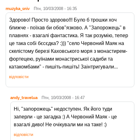
muzyka_sniv
Птн, 10/03/2008 - 16:35
Здорово! Просто здорово!!! Було б трошки хоч
ближче - поїхав би обов"язково. А "Запорожець" в
плавнях - взагалі фантастика. Я так розумію, тепер
це така собі бєсєдка? :))) "село Червоний Маяк на
скелістому березі Каховського моря з монастирем-
фортецею, руїнами монастриської садиби та
катакомбами" - пишіть-пишіть! Заінтригували...
відповісти
andy_travelua
Птн, 10/03/2008 - 16:47
Ні, "запорожець" недоступен. Як його туди
заперли - це загадка :) А Червоний Маяк - це
взагалі диво! Не очікували ми на таке! :)
відповісти