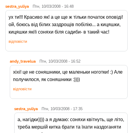
sestra_yuliya
Птн, 10/03/2008 - 16:48
ух ти!!! Красиво як! а це ще ж тільки початок оповіді!
ой, боюсь від білих заздрощів побілію... а кицяшки,
кицяшки які!і соняхи біля садиби- в такий час!
відповісти
andy_travelua
Птн, 10/03/2008 - 16:52
хіхі! це не соняшники, це маленьки ноготки! :) Але
получилося, як соняшники :))))
відповісти
sestra_yuliya
Птн, 10/03/2008 - 17:35
а, нагідки)))) а я думаю: соняхи квітнуть, ще літо,
треба мершій китка брати та їхати наздоганяти