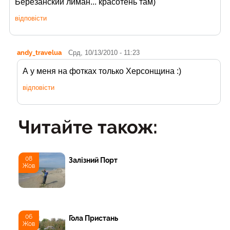
Березанский лиман... красотень там)
відповісти
andy_travelua
Срд, 10/13/2010 - 11:23
А у меня на фотках только Херсонщина :)
відповісти
Читайте також:
08
Залізний Порт
Жов
06
Гола Пристань
Жов