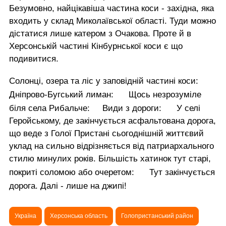
Безумовно, найцікавіша частина коси - західна, яка
входить у склад Миколаївської області. Туди можно
дістатися лише катером з Очакова. Проте й в
Херсонській частині Кінбурнської коси є що
подивитися.
Солонці, озера та ліс у заповідній частині коси:
Дніпрово-Бугський лиман:
Щось незрозуміле
біля села Рибальче:
Види з дороги:
У селі
Геройському, де закінчується асфальтована дорога,
що веде з Голої Пристані сьогоднішній життєвий
уклад на сильно відрізняється від патриархального
стилю минулих років. Більшість хатинок тут старі,
покриті соломою або очеретом:
Тут закінчується
дорога. Далі - лише на джипі!
Україна
Херсонська область
Голопристанський район