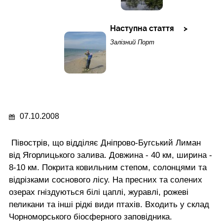
Наступна стаття
Залізний Порт
07.10.2008
Півострів, що відділяє Дніпрово-Бугський Лиман
від Ягорлицького залива. Довжина - 40 км, ширина -
8-10 км. Покрита ковильним степом, солонцями та
відрізками соснового лісу. На пресних та солених
озерах гніздуються білі цаплі, журавлі, рожеві
пеликани та інші рідкі види птахів. Входить у склад
Чорноморського біосферного заповідника.