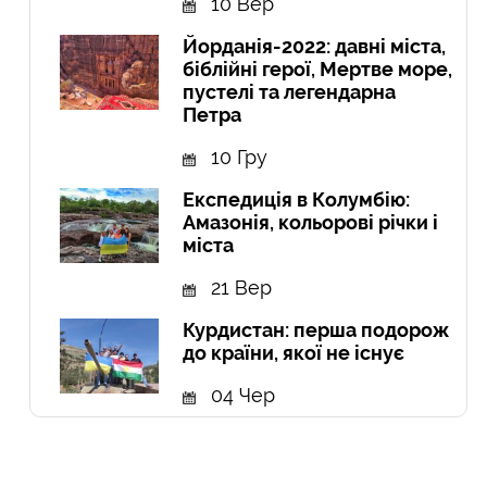
10 Вер
Йорданія-2022: давні міста,
біблійні герої, Мертве море,
пустелі та легендарна
Петра
10 Гру
Експедиція в Колумбію:
Амазонія, кольорові річки і
міста
21 Вер
Курдистан: перша подорож
до країни, якої не існує
04 Чер