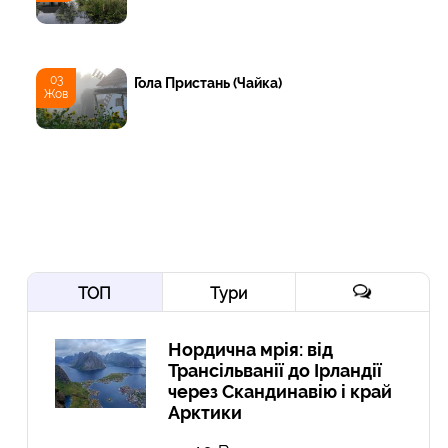
03
Гола Пристань (Чайка)
Жов
ТОП
Тури
Нордична мрія: від
Трансільванії до Ірландії
через Скандинавію і край
Арктики