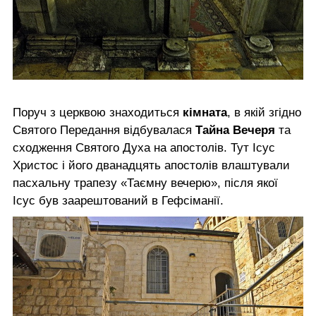
Поруч з церквою знаходиться
кімната
, в якій згідно
Святого Передання відбувалася
Тайна Вечеря
та
сходження Святого Духа на апостолів. Тут Ісус
Христос і його дванадцять апостолів влаштували
пасхальну трапезу «Таємну вечерю», після якої
Ісус був заарештований в Гефсіманії.