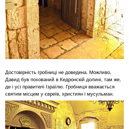
Достовірність гробниці не доведена. Можливо,
Давид був похований в Кедронскій долині, там же,
де і усі правителі Ізраїлю. Гробниця вважається
святим місцем у євреїв, християн і мусульман.