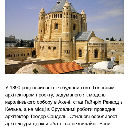
У 1890 році починається будівництво. Головним
архітектором проекту, задуманого як модель
каролінзького собору в Ахені, став Гайнріх Ренард з
Кельна, а на місці в Єрусалимі роботи проводив
архітектор Теодор Сандель. Стильові особливості
архітектури церкви абатства незвичайні. Вони