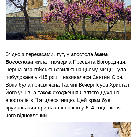
Згідно з переказами, тут, у апостола
Івана
Богослова
жила і померла Пресвята Богородиця.
Перша візантійська базиліка на цьому місці, була
побудована у 415 році і називалася Святий Сіон.
Вона була присвячена Таємні Вечері Ісуса Христа і
Його учнів, а також сходження Святого Духа на
апостолів в П'ятидесятницю. Цей храм був
зруйнований при навалі персів у 614 році, після
чого відновлений.