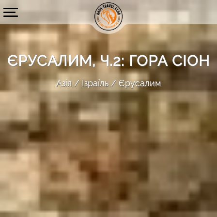
ЄРУСАЛИМ, Ч.2: ГОРА СІОН
Азія
Ізраїль
Єрусалим