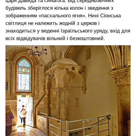
царя Давида та синагога. Від середньовічних
будівель зберіглося кілька колон і зведення з
зображенням «пасхального ягня». Нині Сіонська
світлиця не належить жодній з церков і
знаходиться у веденні Ізраїльського уряду, вхід для
всіх відвідувачів вільний і безкоштовний.