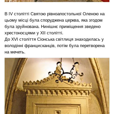
В IV столітті Святою рівноапостольної Оленою на
цьому місці була споруджена церква, яка згодом
була зруйнована. Нинішнє приміщення зведено
хрестоносцями у XII столітті.
До XVI століття Сіонська світлиця знаходилась у
володінні францисканців, потім була перетворена
на мечеть.