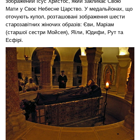
зображений Ісус Христос, який закликає Свою
Мати у Своє Небесне Царство. У медальйонах, що
оточують купол, розташовані зображення шести
старозавітних жіночих образів: Єви, Маріам
(старшої сестри Мойсея), Яїли, Юдифи, Рут та
Есфірі.