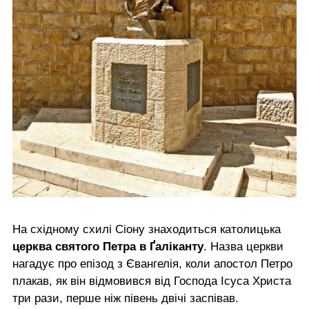
На східному схилі Сіону знаходиться католицька
церква святого Петра в Ґаліканту
. Назва церкви
нагадує про епізод з Євангелія, коли апостол Петро
плакав, як він відмовився від Господа Ісуса Христа
три рази, перше ніж півень двічі заспівав.