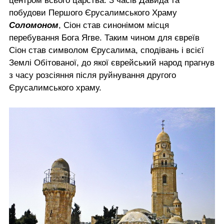
центром всього царства. З часів Давида та
побудови Першого Єрусалимського Храму
Соломоном
, Сіон став синонімом місця
перебування Бога Ягве. Таким чином для євреїв
Сіон став символом Єрусалима, сподівань і всієї
Землі Обітованої, до якої єврейський народ прагнув
з часу розсіяння після руйнування другого
Єрусалимського храму.