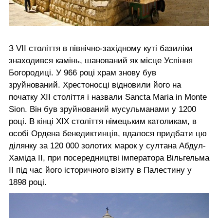
З VII століття в північно-західному куті базиліки
знаходився камінь, шанований як місце Успіння
Богородиці. У 966 році храм знову був
зруйнований. Хрестоносці відновили його на
початку XII століття і назвали Sancta Maria in Monte
Sion. Він був зруйнований мусульманами у 1200
році. В кінці XIX століття німецьким католикам, в
особі Ордена бенедиктинців, вдалося придбати цю
ділянку за 120 000 золотих марок у султана Абдул-
Хаміда II, при посередництві імператора Вільгельма
II під час його історичного візиту в Палестину у
1898 році.