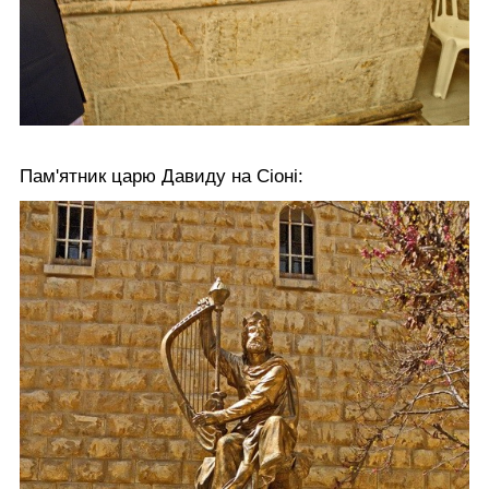
Пам'ятник царю Давиду на Сіоні: