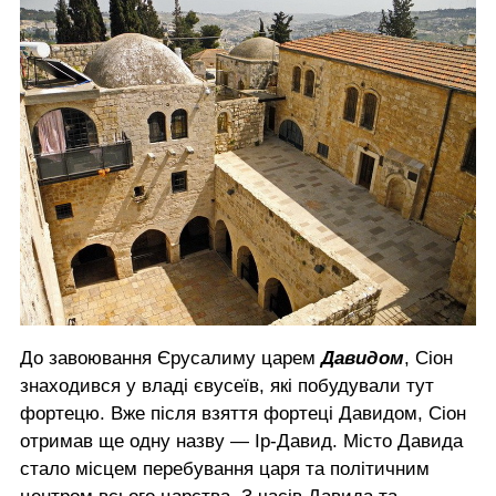
До завоювання Єрусалиму царем
Давидом
, Сіон
знаходився у владі євусеїв, які побудували тут
фортецю. Вже після взяття фортеці Давидом, Сіон
отримав ще одну назву — Ір-Давид. Місто Давида
стало місцем перебування царя та політичним