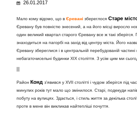
26.01.2017
Старе міст
Мало кому відомо, що в
Єревані
збереглося
Єревану був повністю знесений, а на його місці виросло но
один великий квартал старого Єревану все ж такі зберігся. П
знаходиться на пагорбі на захід від центру міста. Його наз
Єревану збереглися і в центральній перебудованій частині 
небагаточисельні будинки ХІХ століття. З усім цим ми сьог
Конд
Район
з'явився у ХVII столітті і чудом зберігся під 
минулих років тут мало що змінилося. Старі, подекуди напів
побуту на вулицях. Здається, і стиль життя за декілька сто
проте в мене він викликав найтепліші почуття.