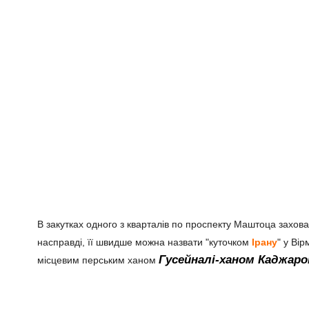
В закутках одного з кварталів по проспекту Маштоца захо
насправді, її швидше можна назвати "куточком
Ірану
" у Ві
Гусейналі-ханом Каджар
місцевим перським ханом