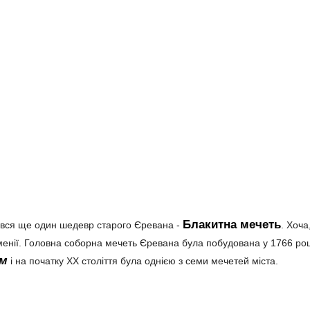
Блакитна мечеть
вався ще один шедевр старого Єревана -
. Хоча
рменії. Головна соборна мечеть Єревана була побудована у 1766 роц
ом
і на початку XX століття була однією з семи мечетей міста.