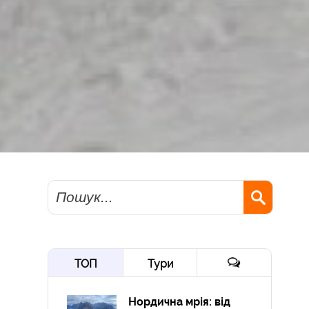
Пошук
ТОП
Тури
Нордична мрія: від