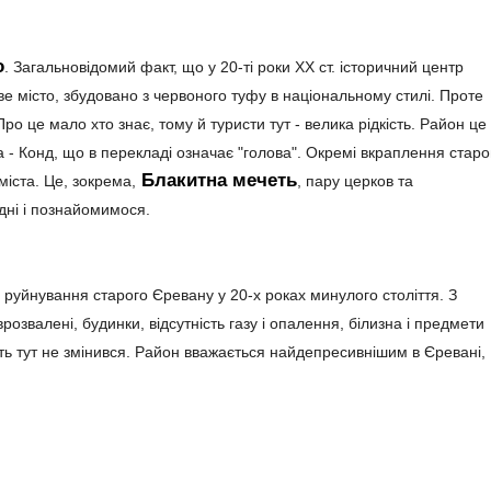
о
. Загальновідомий факт, що у 20-ті роки ХХ ст. історичний центр
ве місто, збудовано з червоного туфу в національному стилі. Проте
ро це мало хто знає, тому й туристи тут - велика рідкість. Район це
ва - Конд, що в перекладі означає "голова". Окремі вкраплення старо
Блакитна мечеть
міста. Це, зокрема,
, пару церков та
одні і познайомимося.
час руйнування старого Єревану у 20-х роках минулого століття. З
розвалені, будинки, відсутність газу і опалення, білизна і предмети
літь тут не змінився. Район вважається найдепресивнішим в Єревані,