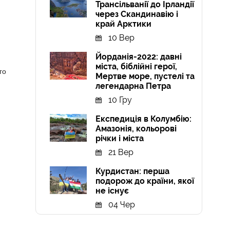
Трансільванії до Ірландії
через Скандинавію і
край Арктики
10 Вер
Йорданія-2022: давні
міста, біблійні герої,
го
Мертве море, пустелі та
легендарна Петра
10 Гру
Експедиція в Колумбію:
Амазонія, кольорові
річки і міста
21 Вер
Курдистан: перша
подорож до країни, якої
не існує
04 Чер