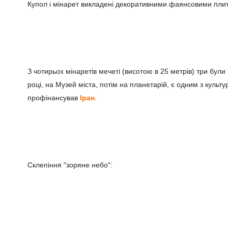
Купол і мінарет викладені декоративними фаянсовими плит
З чотирьох мінаретів мечеті (висотою в 25 метрів) три були
році, на Музей міста, потім на планетарій, є одним з культу
профінансував
Іран
.
Склепіння "зоряне небо":