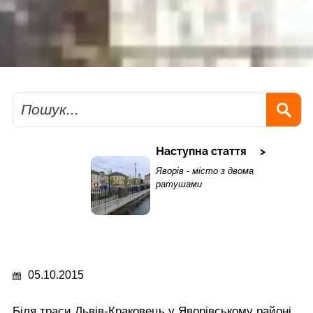
Пошук
Наступна стаття
Яворів - місто з двома
ратушами
05.10.2015
Біля траси Львів-Краковець у Яворівському районі