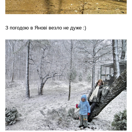
З погодою в Янові везло не дуже :)