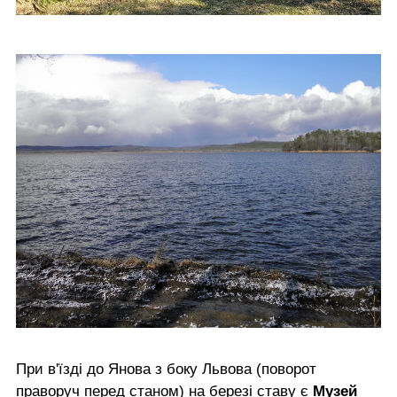
При в'їзді до Янова з боку Львова (поворот
праворуч перед станом) на березі ставу є
Музей