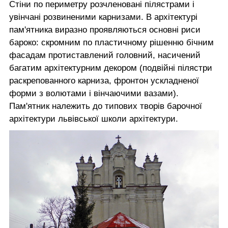
Стіни по периметру розчленовані пілястрами і
увінчані розвиненими карнизами. В архітектурі
пам'ятника виразно проявляються основні риси
бароко: скромним по пластичному рішенню бічним
фасадам протиставлений головний, насичений
багатим архітектурним декором (подвійні пілястри
раскрепованного карниза, фронтон ускладненої
форми з волютами і вінчаючими вазами).
Пам'ятник належить до типових творів барочної
архітектури львівської школи архітектури.