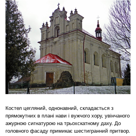
Костел цегляний, однонавний, складається з
прямокутних в плані нави і вужчого хору, увінчаного
ажурною сигнатурою на трьохскатному даху. До
головного фасаду примикає шестигранний притвор.