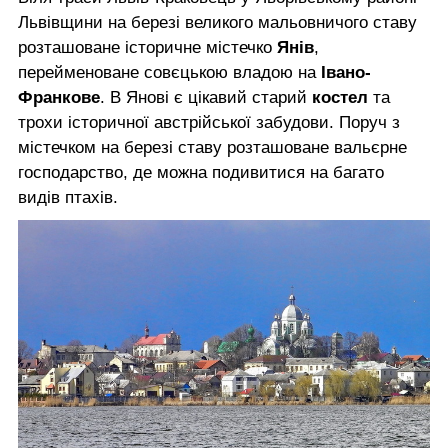
Львівщини на березі великого мальовничого ставу
розташоване історичне містечко
Янів
,
перейменоване совєцькою владою на
Івано-
Франкове
. В Янові є цікавий старий
костел
та
трохи історичної австрійської забудови. Поруч з
містечком на березі ставу розташоване вальєрне
господарство, де можна подивитися на багато
видів птахів.