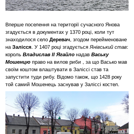
Вперше поселення на території сучасного Янова
згадується в документах у 1370 році, коли тут
знаходилося село
Деревач
, згодом перейменоване
на
Залісся
. У 1407 році згадується
Янівський став
:
король
Владислав ІІ Ягайло
надав
Ваську
Мошенцю
право на вилов риби , за що Васько мав
своїм коштом влаштувати в Заліссі став та
запустити туди рибу. Відомо також, що 1428 року
той самий Мошенець заснував у Заліссі костел.