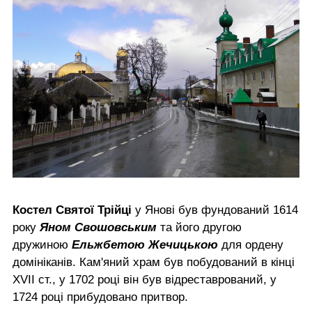
Костел Святої Трійці
у Янові був фундований 1614
року
Яном Свошовським
та його другою
дружиною
Ельжбетою Жечицькою
для ордену
домініканів. Кам'яний храм був побудований в кінці
XVII ст., у 1702 році він був відреставрований, у
1724 році прибудовано притвор.