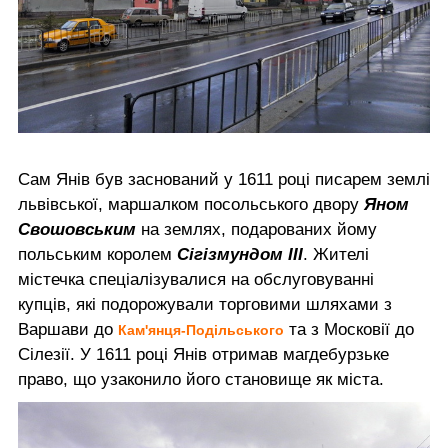
Сам Янів був заснований у 1611 році писарем землі
львівської, маршалком посольського двору
Яном
Свошовським
на землях, подарованих йому
польським королем
Сігізмундом III
. Жителі
містечка спеціалізувалися на обслуговуванні
купців, які подорожували торговими шляхами з
Варшави до
та з Московії до
Кам'янця-Подільського
Сілезії. У 1611 році Янів отримав магдебурзьке
право, що узаконило його становище як міста.