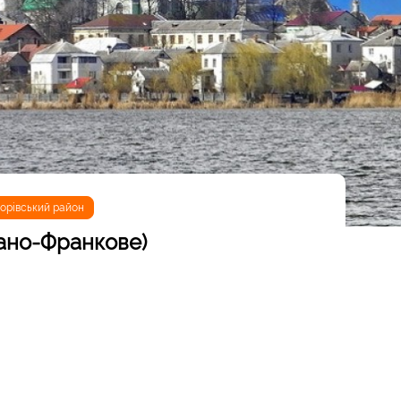
орівський район
вано-Франкове)
йоні Львівщини на березі великого мальовничого ставу
еноване совєцькою владою на Івано-Франкове. В Янові є
трійської забудови. Поруч з містечком на березі ставу
 подивитися на багато видів птахів. Вперше поселення
ументах у 1370 році, коли тут знаходилося
. У 1407 році згадується Янівський став: