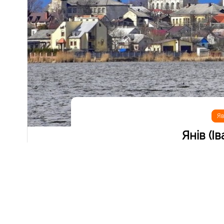
Яв
Янів (І
Біля траси Львів-Краковець у Яворівському ра
розташоване історичне містечко Янів, перейм
цікавий старий костел та трохи історичної авс
розташоване вальєрне господарство, де можна
на території сучасного Янова згадується в док
село Деревач, згодом перейменоване на Залісся