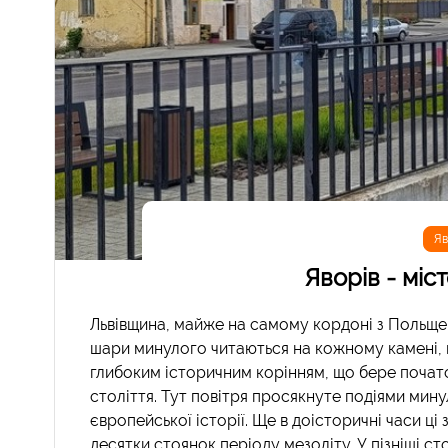
Яв
Яворів - міс
Львівщина, майже на самому кордоні з Польщею 
шари минулого читаються на кожному камені, на
глибоким історичним корінням, що бере початок
століття. Тут повітря просякнуте подіями мин
європейської історії. Ще в доісторичні часи ці
десятки стоянок періоду мезоліту. У пізніші с