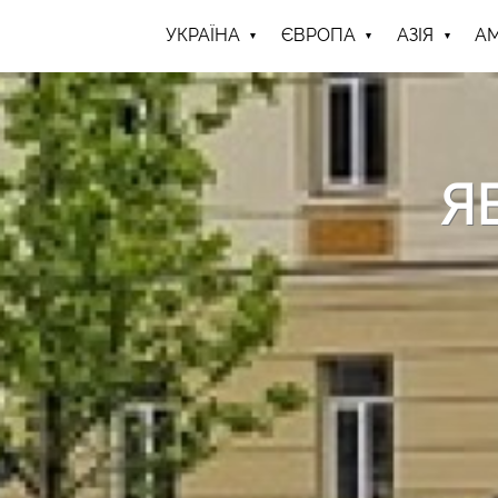
УКРАЇНА
ЄВРОПА
АЗІЯ
А
Я