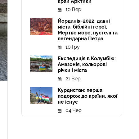
край Арктики
10 Вер
Йорданія-2022: давні
міста, біблійні герої,
Мертве море, пустелі та
легендарна Петра
10 Гру
Експедиція в Колумбію:
Амазонія, кольорові
річки і міста
21 Вер
Курдистан: перша
подорож до країни, якої
не існує
04 Чер