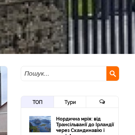
Пошук
ТОП
Тури
Нордична мрія: від
Трансільванії до Ірландії
через Скандинавію і