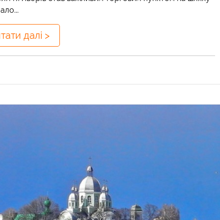
ло...
тати далі >