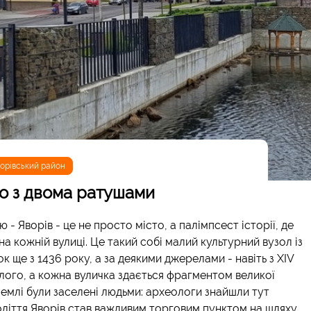
орівський район
то з двома ратушами
- Яворів - це не просто місто, а палімпсест історії, де
 кожній вулиці. Це такий собі малий культурний вузол із
 ще з 1436 року, а за деякими джерелами - навіть з XIV
улого, а кожна вуличка здається фрагментом великої
 землі були заселені людьми: археологи знайшли тут
толіття Яворів став важливим торговим пунктом на шляху