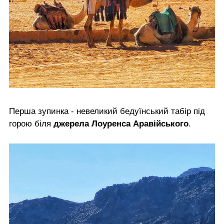
Перша зупинка - невеликий бедуїнський табір під
горою біля
джерела Лоуренса Аравійського
.