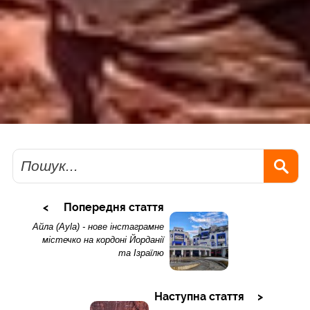
Пошук
Попередня стаття
Айла (Ayla) - нове інстаграмне
містечко на кордоні Йорданії
та Ізраїлю
Наступна стаття