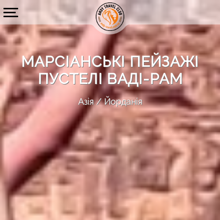
МАРСІАНСЬКІ ПЕЙЗАЖІ
ПУСТЕЛІ ВАДІ-РАМ
Азія
Йорданія