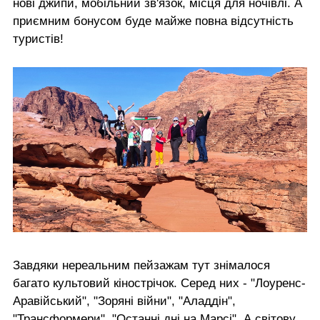
нові джипи, мобільний зв'язок, місця для ночівлі. А
приємним бонусом буде майже повна відсутність
туристів!
Завдяки нереальним пейзажам тут знімалося
багато культовий кінострічок. Серед них - "Лоуренс-
Аравійський", "Зоряні війни", "Аладдін",
"Трансформери", "Останні дні на Марсі". А світову