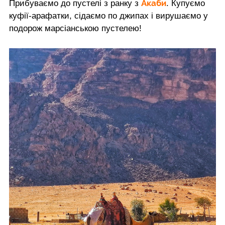
Акаби
Прибуваємо до пустелі з ранку з
. Купуємо
куфії-арафатки, сідаємо по джипах і вирушаємо у
подорож марсіанською пустелею!