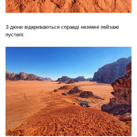
З дюни відкриваються справді неземні пейзажі
пустелі: