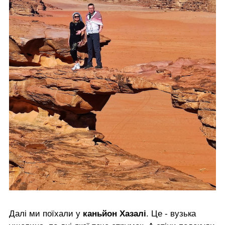
Далі ми поїхали у
каньйон Хазалі
. Це - вузька