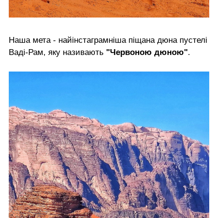
Наша мета - найінстаграмніша піщана дюна пустелі
Ваді-Рам, яку називають
"Червоною дюною"
.