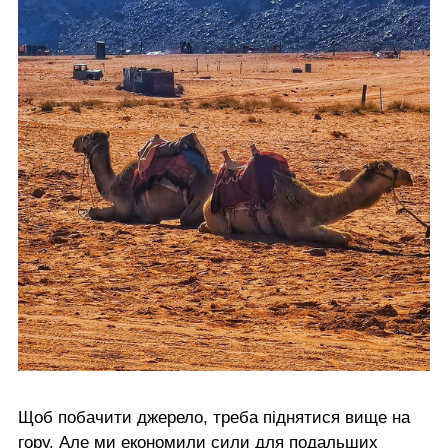
Щоб побачити джерело, треба піднятися вище на
гору. Але ми економили сили для подальших