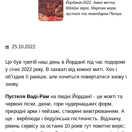
Йорданія-2022: давні міста,
біблійні герої, Мертве море,
пустелі та легендарна Петра
25.10.2022
Це був третій наш день в Йорданії під час подорожі
у січні 2022 року. В захваті від кожної миті. Хоч і
об'їздив її раніше, але хочеться повертатися знову і
знову.
Пустеля Ваді-Рам
на півдні Йорданії - це жовті та
червоні піски, дюни, гори чудернацьких форм,
природні арки і пейзажі, створені вивітрюванням. А
ще - верблюди і бедуїнська гостинність. Відзначу,
рівень сервісу за останні 10 років тут помітно виріс: