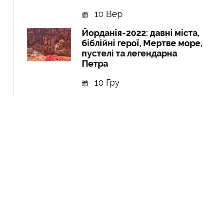
10 Вер
Йорданія-2022: давні міста,
біблійні герої, Мертве море,
пустелі та легендарна
Петра
10 Гру
Експедиція в Колумбію:
Амазонія, кольорові річки і
міста
21 Вер
Курдистан: перша подорож
до країни, якої не існує
04 Чер