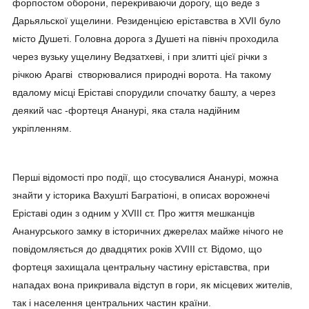
форпостом оборони, перекриваючи дорогу, що веде з
Дарьяльскої ущелини. Резиденцією еріставства в XVII було
місто Душеті. Головна дорога з Душеті на північ проходила
через вузьку ущелину Ведзатхеві, і при злитті цієї річки з
річкою Арагві створювалися природні ворота. На такому
вдалому місці Еріставі спорудили спочатку башту, а через
деякий час -фортеця Ананурі, яка стала надійним
укріпленням.
Перші відомості про події, що стосувалися Ананурі, можна
знайти у історика Вахушті Багратіоні, в описах ворожнечі
Еріставі один з одним у XVIII ст. Про життя мешканців
Ананурського замку в історичних джерелах майже нічого не
повідомляється до двадцятих років XVIII ст. Відомо, що
фортеця захищала центральну частину еріставства, при
нападах вона прикривала відступ в гори, як місцевих жителів,
так і населення центральних частин країни.