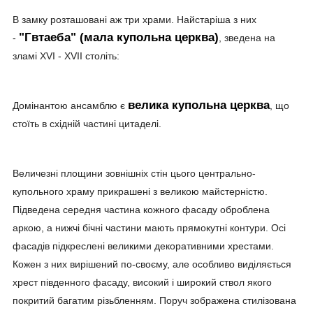
В замку розташовані аж три храми. Найстаріша з них
"Гвтаеба" (мала купольна церква)
-
, зведена на
зламі XVI - XVII століть:
велика купольна церква
Домінантою ансамблю є
, що
стоїть в східній частині цитаделі.
Величезні площини зовнішніх стін цього центрально-
купольного храму прикрашені з великою майстерністю.
Підведена середня частина кожного фасаду оброблена
аркою, а нижчі бічні частини мають прямокутні контури. Осі
фасадів підкреслені великими декоративними хрестами.
Кожен з них вирішений по-своєму, але особливо виділяється
хрест південного фасаду, високий і широкий ствол якого
покритий багатим різьбленням. Поруч зображена стилізована