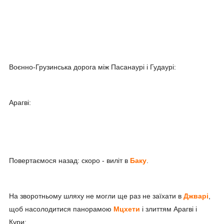
Воєнно-Грузинська дорога між Пасанаурі і Гудаурі:
Арагві:
Повертаємося назад: скоро - виліт в
Баку
.
На зворотньому шляху не могли ще раз не заїхати в
Джварі
,
щоб насолодитися панорамою
Мцхети
і злиттям Арагві і
Кури: