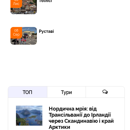
Тбілісі
Лис
08
Руставі
Сер
ТОП
Тури
Нордична мрія: від
Трансільванії до Ірландії
через Скандинавію і край
Арктики