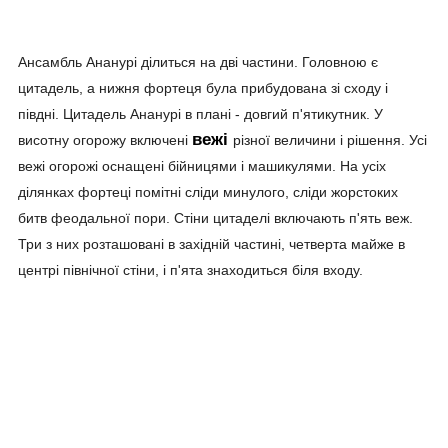
Ансамбль Ананурі ділиться на дві частини. Головною є
цитадель, а нижня фортеця була прибудована зі сходу і
півдні. Цитадель Ананурі в плані - довгий п'ятикутник. У
вежі
висотну огорожу включені
різної величини і рішення. Усі
вежі огорожі оснащені бійницями і машикулями. На усіх
ділянках фортеці помітні сліди минулого, сліди жорстоких
битв феодальної пори. Стіни цитаделі включають п'ять веж.
Три з них розташовані в західній частині, четверта майже в
центрі північної стіни, і п'ята знаходиться біля входу.