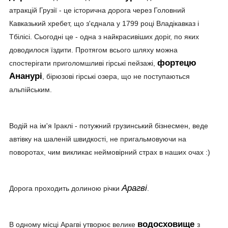
атракцій Грузії - це історична дорога через Головний
Кавказький хребет, що з'єднала у 1799 році Владікавказ і
Тбілісі. Сьогодні це - одна з найкрасивіших доріг, по яких
доводилося їздити. Протягом всього шляху можна
фортецю
спостерігати приголомшливі гірські пейзажі,
Ананурі
, бірюзові гірські озера, що не поступаються
альпійським.
Водій на ім'я Іраклі - потужний грузинський бізнесмен, веде
автівку на шаленій швидкості, не пригальмовуючи на
поворотах, чим викликає неймовірний страх в наших очах :)
Арагві
Дорога проходить долиною річки
.
водосховище
В одному місці Арагві утворює велике
з