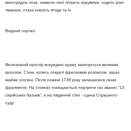
виноградна лоза, навколо якої літають херувими, ходять різні
тварини, птахи клюють ягоди та ін.
Вхідний портал:
Величезний простір всередині храму закінчується великим
куполом. Стіни, колись покриті фресковим розписом, зараз
майже оголені. Після пожежі 1739 року залишилися лише
фрагменти. На стовпах поміщаються портрети таз званих "13
сирійських батьків", а на південній стіні - сцена Страшного
суду.