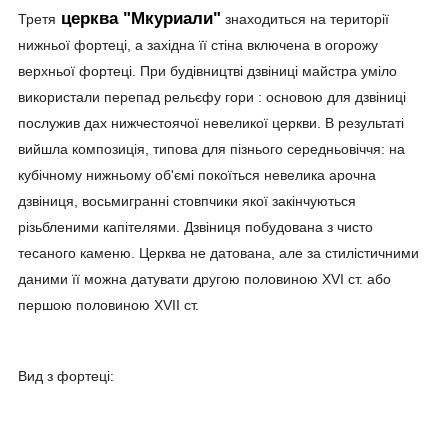
церква "Мкуриали"
Третя
знаходиться на території
нижньої фортеці, а західна її стіна включена в огорожу
верхньої фортеці. При будівництві дзвіниці майстра уміло
використали перепад рельєфу гори : основою для дзвіниці
послужив дах нижчестоячої невеликої церкви. В результаті
вийшла композиція, типова для пізнього середньовіччя: на
кубічному нижньому об'ємі покоїться невелика арочна
дзвіниця, восьмигранні стовпчики якої закінчуються
різьбленими капітелями. Дзвіниця побудована з чисто
тесаного каменю. Церква не датована, але за стилістичними
даними її можна датувати другою половиною XVI ст. або
першою половиною XVII ст.
Вид з фортеці: