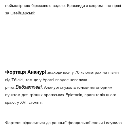
неймовірною бірюзовою водою. Краєвиди з озером - не гірші
за швейцарські:
Фортеця Ананурі
знаходиться у 70 кілометрах на північ
від Тбілісі, там де у Арагві впадає невелика
Ведзатхеві
річка
. Ананурі служила головним опорним
пунктом для грізних арагвських Еріставів, правителів цього
краю, у XVII столітті.
Фортеця відноситься до ранньої феодальної епохи і служила