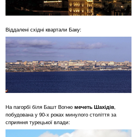
Віддалені східні квартали Баку:
На пагорбі біля Башт Вогню
мечеть Шахідів
,
побудована у 90-х роках минулого століття за
сприяння турецької влади: