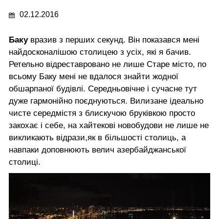
02.12.2016
Баку
вразив з перших секунд. Він показався мені
найдосконалішою столицею з усіх, які я бачив.
Ретельно відреставровано не лише Старе місто, по
всьому Баку мені не вдалося знайти жодної
обшарпаної будівлі. Середньовічне і сучасне тут
дуже гармонійно поєднуються. Вилизане ідеально
чисте середмістя з блискучою бруківкою просто
закохає і себе, на хайтекові новобудови не лише не
викликають відрази,як в більшості столиць, а
навпаки доповнюють велич азербайджанської
столиці.