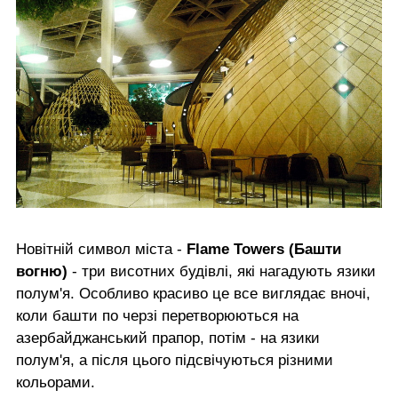
Новітній символ міста -
Flame Towers (Башти
вогню)
- три висотних будівлі, які нагадують язики
полум'я. Особливо красиво це все виглядає вночі,
коли башти по черзі перетворюються на
азербайджанський прапор, потім - на язики
полум'я, а після цього підсвічуються різними
кольорами.