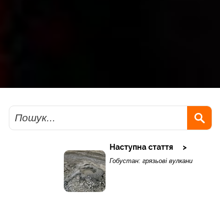
Пошук
Наступна стаття
Гобустан: грязьові вулкани