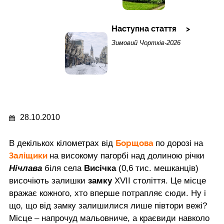
Наступна стаття
Зимовий Чортків-2026
28.10.2010
Борщова
В декількох кілометрах від
по дорозі на
Заліщики
на високому пагорбі над долиною річки
Нічлава
біля села
Висічка
(0,6 тис. мешканців)
височіють залишки
замку
XVII століття. Це місце
вражає кожного, хто вперше потрапляє сюди. Ну і
що, що від замку залишилися лише півтори вежі?
Місце – напрочуд мальовниче, а краєвиди навколо