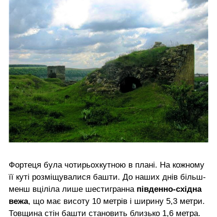
Фортеця була чотирьохкутною в плані. На кожному
її куті розміщувалися башти. До наших днів більш-
менш вціліла лише шестигранна
південно-східна
вежа
, що має висоту 10 метрів і ширину 5,3 метри.
Товщина стін башти становить близько 1,6 метра.