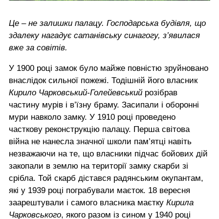
Це – не залишки палацу. Господарська будівля, що
здалеку нагадує сатанівську синагогу, з’явилася
вже за совітів.
У 1900 році замок було майже повністю зруйновано
внаслідок сильної пожежі. Тодішній його власник
Кирило Чарковський-Голейевський
розібрав
частину мурів і в’їзну браму. Засипали і оборонні
мури навколо замку. У 1910 році проведено
часткову реконструкцію палацу. Перша світова
війна не нанесла значної школи пам’ятці навіть
незважаючи на те, що власники підчас бойових дій
закопали в землю на території замку скарби зі
срібла. Той скарб дістався радянським окупантам,
які у 1939 році пограбували маєток. 18 вересня
заарештували і самого власника маєтку
Кирила
Чарковського
, якого разом із сином у 1940 році