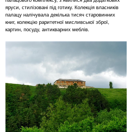
палацового комплексу, з’явилися два додаткових
яруси, стилізовані під готику. Колекція власників
палацу налічувала декілька тисяч старовинних
книг, колекцію раритетної мисливської зброї,
картин, посуду, антикварних меблів.