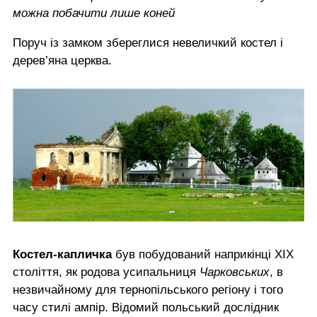
можна побачити лише коней
Поруч із замком збереглися невеличкий костел і
дерев’яна церква.
Костел-капличка
був побудований наприкінці ХІХ
століття, як родова усипальниця
Чарковських
, в
незвичайному для тернопільського регіону і того
часу стилі ампір. Відомий польський дослідник