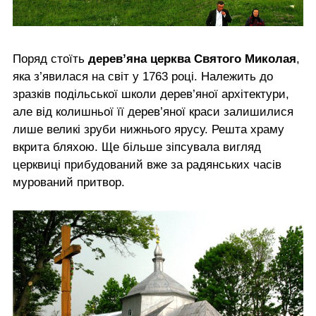
Поряд стоїть
дерев’яна церква Святого Миколая
,
яка з’явилася на світ у 1763 році. Належить до
зразків подільської школи дерев’яної архітектури,
але від колишньої її дерев’яної краси залишилися
лише великі зруби нижнього ярусу. Решта храму
вкрита бляхою. Ще більше зіпсувала вигляд
церквиці прибудований вже за радянських часів
мурований притвор.