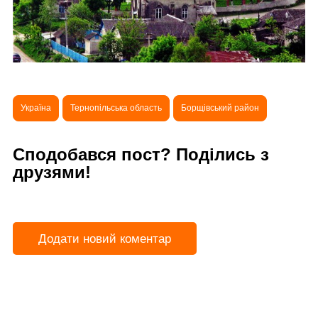
Україна
Тернопільська область
Борщівський район
Сподобався пост? Поділись з
друзями!
Додати новий коментар
Попередня стаття
Чорнокінецька Воля