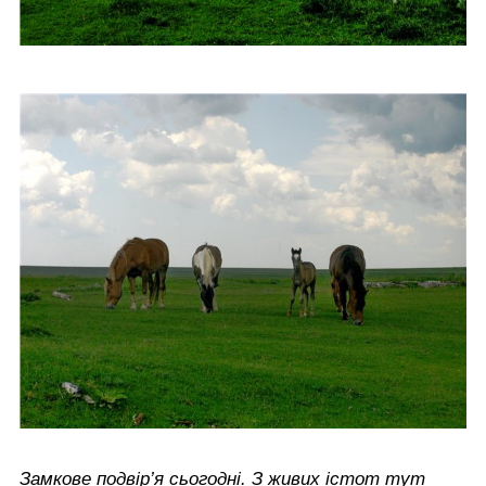
Замкове подвір’я сьогодні. З живих істот тут