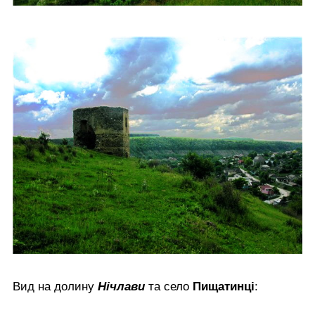
Вид на долину
Нічлави
та село
Пищатинці
: