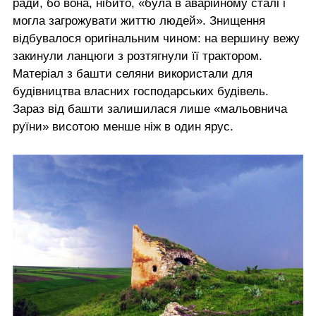
ради, бо вона, нібито, «була в аварійному сталі і
могла загрожувати життю людей». Знищення
відбувалося оригінальним чином: на вершину вежу
закинули ланцюги з розтягнули її трактором.
Матеріал з башти селяни використали для
будівництва власних господарських будівель.
Зараз від башти залишилася лише «мальовнича
руїни» висотою менше ніж в один ярус.