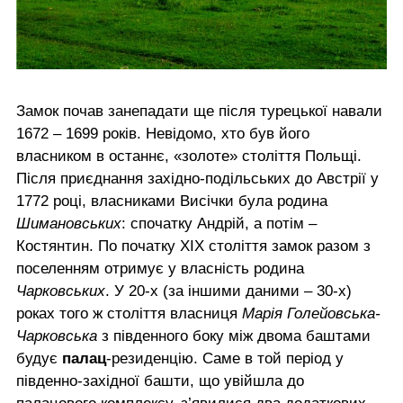
Замок почав занепадати ще після турецької навали
1672 – 1699 років. Невідомо, хто був його
власником в останнє, «золоте» століття Польщі.
Після приєднання західно-подільських до Австрії у
1772 році, власниками Висічки була родина
Шимановських
: спочатку Андрій, а потім –
Костянтин. По початку ХІХ століття замок разом з
поселенням отримує у власність родина
Чарковських
. У 20-х (за іншими даними – 30-х)
роках того ж століття власниця
Марія Голейовська-
Чарковська
з південного боку між двома баштами
будує
палац
-резиденцію. Саме в той період у
південно-західної башти, що увійшла до