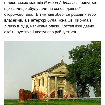
шляхетських маєтків
Романа Афтаназі
припускає,
що каплицю збудували на основі давньої
сторожової вежі. В тимпані зберігся родовий герб
власників, а в інтер’єрі була ікона Св. Кирила з
лілією в руці, написана олією. Костел вже давно
стоїть пусткою і поступово руйнується.