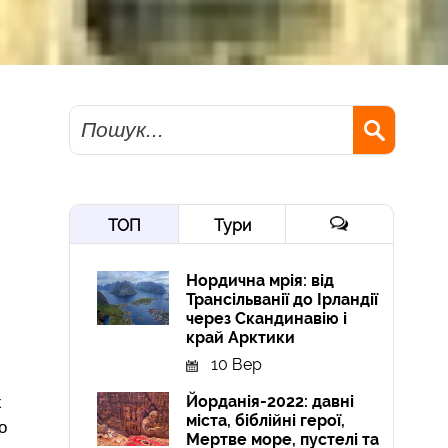
Пошук
ТОП
Тури
Нордична мрія: від
Трансільванії до Ірландії
через Скандинавію і
край Арктики
10 Вер
Йорданія-2022: давні
х
міста, біблійні герої,
о
Мертве море, пустелі та