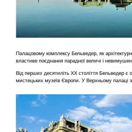
Палацовому комплексу Бельведер, як архітектур
властиве поєднання парадної величі і невимушено
Від перших десятиліть ХХ століття Бельведер є 
мистецьких музеїв Європи. У Верхньому палаці зі