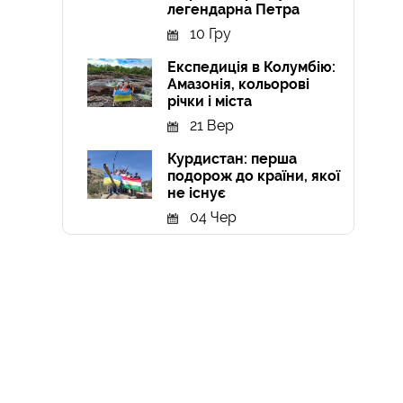
легендарна Петра
10 Гру
Експедиція в Колумбію:
Амазонія, кольорові
річки і міста
21 Вер
Курдистан: перша
подорож до країни, якої
не існує
04 Чер