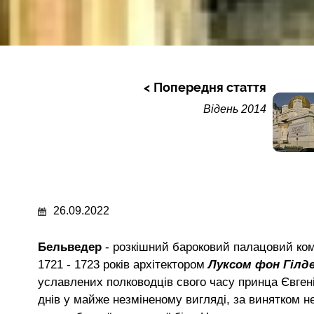
Попередня стаття
Відень 2014
26.09.2022
Бельведер
- розкішний бароковий палацовий ком
1721 - 1723 років архітектором
Луксом фон Гіл
уславлених полководців свого часу принца Євген
днів у майже незміненому вигляді, за винятком не