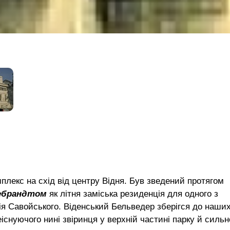
плекс на схід від центру Відня. Був зведений протягом
дебрандтом
як літня заміська резиденція для одного з
ія Савойського. Віденський Бельведер зберігся до наши
існуючого нині звіринця у верхній частині парку й сильн