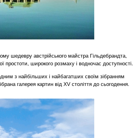
ному шедевру австрійського майстра Гільдебрандта,
ї простоти, широкого розмаху і водночас доступності.
одним з найбільших і найбагатших своїм зібранням
брана галерея картин від XV століття до сьогодення.