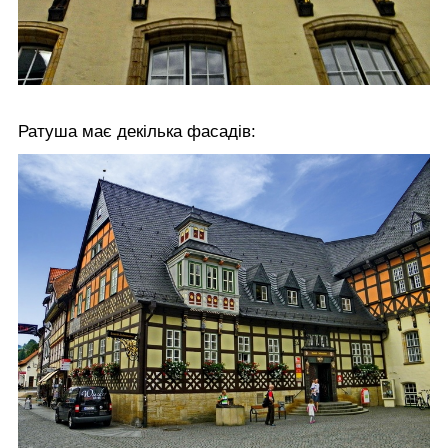
Ратуша має декілька фасадів: