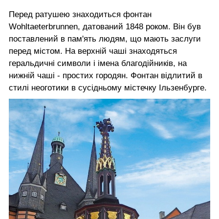
Перед ратушею знаходиться фонтан
Wohltaeterbrunnen, датований 1848 роком. Він був
поставлений в пам'ять людям, що мають заслуги
перед містом. На верхній чаші знаходяться
геральдичні символи і імена благодійників, на
нижній чаші - простих городян. Фонтан відлитий в
стилі неоготики в сусідньому містечку Ільзенбурге.