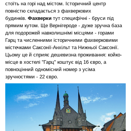
стоїть на горі над містом. Історичний центр
повністю складається з фахверкових
будинків.
Фахверки
тут специфічні - бруси під
прямим кутом. Ще Вернігероде - дуже зручна база
для подорожей навколишнімі місцями - горами
Гарц та численними історичними фахверковими
містечками Саксонії-Анхільт та Нижньої Саксонії.
Цьому це й сприяє дешевизна проживання: койко-
місце в хостелі "Гарц" коштує від 16 євро, а
повноцінний одномісний номер з усіма
зручностями - 22 євро.