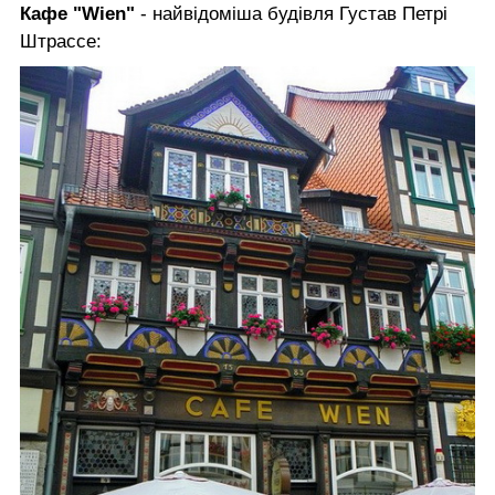
Кафе "Wien"
- найвідоміша будівля Густав Петрі
Штрассе: