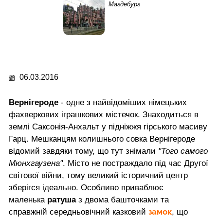
Магдебург
06.03.2016
Вернігероде
- одне з найвідоміших німецьких
фахверкових іграшкових містечок. Знаходиться в
землі Саксонія-Анхальт у підніжжя гірського масиву
Гарц. Мешканцям колишнього совка Вернігероде
відомий завдяки тому, що тут знімали
"Того самого
Мюнхгаузена"
. Місто не постраждало під час Другої
світової війни, тому великий історичний центр
зберігся ідеально. Особливо приваблює
маленька
ратуша
з двома башточками та
замок
справжній середньовічний казковий
, що