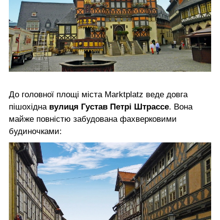
До головної площі міста Marktplatz веде довга
пішохідна
вулиця Густав Петрі Штрассе
. Вона
майже повністю забудована фахверковими
будиночками: