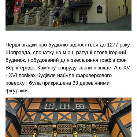
Перші згадки про будівлю відносяться до 1277 року.
Щоправда, спочатку на місці ратуші стояв ігорний
будинок, побудований для звеселяння графів фон
Вернігероде. Кам'яну споруду звели пізніше. А в XV
- XVI повіках будівля набула фархверкового
поверху і була прикрашена 33 дерев'яними
фігурами.