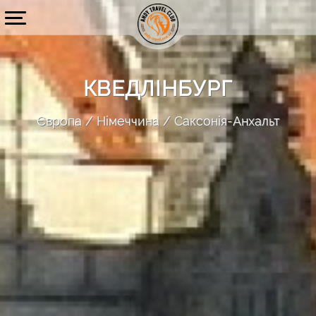
КВЕДЛІНБУРГ
Європа
Німеччина
Саксонія-Анхальт