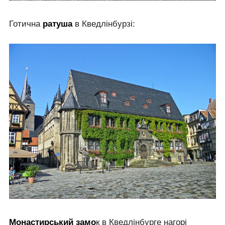
Готична
ратуша
в Кведлінбурзі:
Монастирський замо
к в Кведлінбурге нагорі