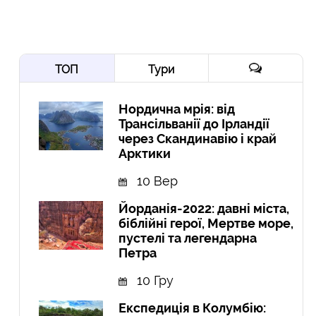
ТОП
Тури
Нордична мрія: від
Трансільванії до Ірландії
через Скандинавію і край
Арктики
10 Вер
Йорданія-2022: давні міста,
біблійні герої, Мертве море,
пустелі та легендарна
Петра
10 Гру
Експедиція в Колумбію: