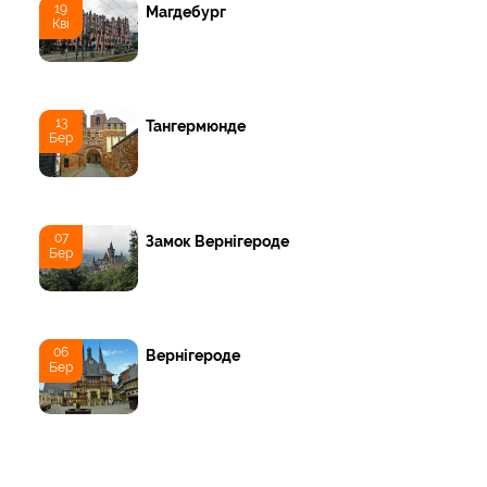
19
Магдебург
Кві
13
Тангермюнде
Бер
07
Замок Вернігероде
Бер
06
Вернігероде
Бер