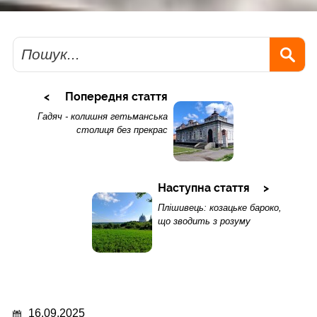
Пошук
Попередня стаття
Гадяч - колишня гетьманська
столиця без прекрас
Наступна стаття
Плішивець: козацьке бароко,
що зводить з розуму
16.09.2025