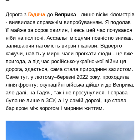
Гадяча
Дорога з
до
Веприка
- лише вісім кілометрів
- виявилася справжнім випробуванням. Я подолав
її майже за сорок хвилин, і весь цей час почувався
ніби на полігоні. Асфальт місцями повністю зникав,
залишаючи натомість вирви і канави. Відверто
кажучи, навіть у мирні часи проїхати сюди - це вже
пригода, а під час російсько-української війни ця
дорога, здається, сама стала природним захистом.
Саме тут, у лютому–березні 2022 року, проходила
лінія фронту: окупаційні війська дійшли до Веприка,
але далі, на Гадяч, так і не просунулися. І справа
була не лише в ЗСУ, а і у самій дорозі, що стала
бар’єром між ворогом і мирним життям.