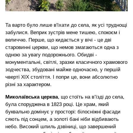
Та варто було лише в'їхати до села, як усі труднощі
забулися. Веприк зустрів мене тишею, спокоєм і
величчю. Перше, що кидається у вічі - це дві
старовинні церкви, що немов змагаються одна з
одною за увагу подорожнього. Обидві -
монументальні, світлі, зразки класичного храмового
зодчества, збудовані майже одночасно, у першій
чверті XIX століття. І попри це, вони абсолютно
різні за характером.
Миколаївська церква
, що стоїть на в’їзді до села,
була споруджена в 1823 році. Це храм, який
буквально домінує у просторі: білосніжні фасади
сяють під сонцем, а золоті бані ніби відбивають
небо. Високий шпиль дзвіниці, що завершений