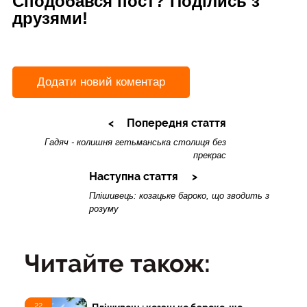
Сподобався пост? Поділись з
друзями!
Додати новий коментар
Попередня стаття
Гадяч - колишня гетьманська столиця без
прекрас
Наступна стаття
Плішивець: козацьке бароко, що зводить з
розуму
Читайте також:
22