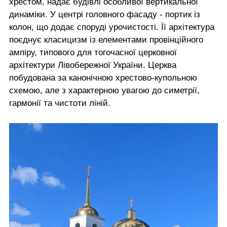
хрестом, надає будівлі особливої вертикальної
динаміки. У центрі головного фасаду - портик із
колон, що додає споруді урочистості. Її архітектура
поєднує класицизм із елементами провінційного
ампіру, типового для тогочасної церковної
архітектури Лівобережної України. Церква
побудована за канонічною хрестово-купольною
схемою, але з характерною увагою до симетрії,
гармонії та чистоти ліній.