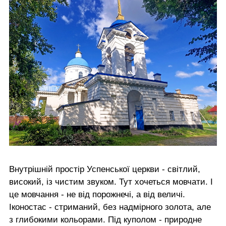
Внутрішній простір Успенської церкви - світлий,
високий, із чистим звуком. Тут хочеться мовчати. І
це мовчання - не від порожнечі, а від величі.
Іконостас - стриманий, без надмірного золота, але
з глибокими кольорами. Під куполом - природне