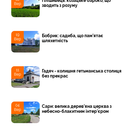
Плішивець: козацьке бароко, що
Вер
зводить з розуму
19
Бобрик: садиба, що пам’ятає
Вер
шляхетність
11
Гадяч - колишня гетьманська столиця
Вер
без прекрас
04
Сари: велика дерев’яна церква з
Вер
небесно-блакитним інтер’єром