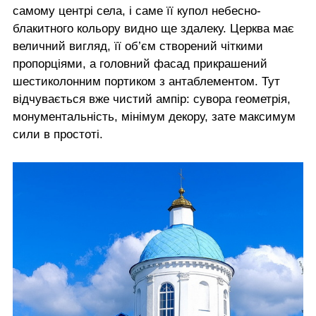
самому центрі села, і саме її купол небесно-
блакитного кольору видно ще здалеку. Церква має
величний вигляд, її об’єм створений чіткими
пропорціями, а головний фасад прикрашений
шестиколонним портиком з антаблементом. Тут
відчувається вже чистий ампір: сувора геометрія,
монументальність, мінімум декору, зате максимум
сили в простоті.