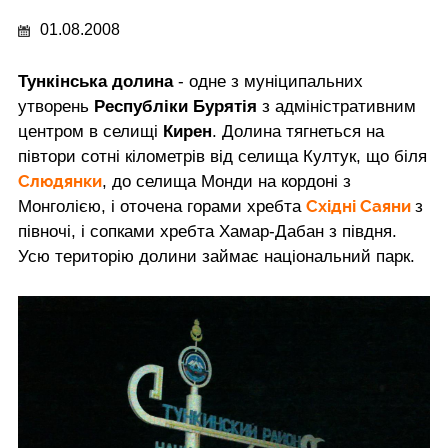
01.08.2008
Тункінська долина
- одне з муніципальних
утворень
Республіки Бурятія
з адміністративним
центром в селищі
Кирен
. Долина тягнеться на
півтори сотні кілометрів від селища Култук, що біля
Слюдянки
, до селища Монди на кордоні з
Східні Саяни
Монголією, і оточена горами хребта
з
півночі, і сопками хребта Хамар-Дабан з півдня.
Усю територію долини займає національний парк.