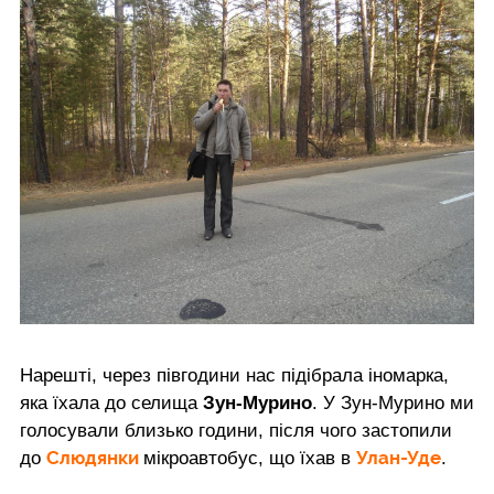
Нарешті, через півгодини нас підібрала іномарка,
яка їхала до селища
Зун-Мурино
. У Зун-Мурино ми
голосували близько години, після чого застопили
Слюдянки
Улан-Уде
до
мікроавтобус, що їхав в
.