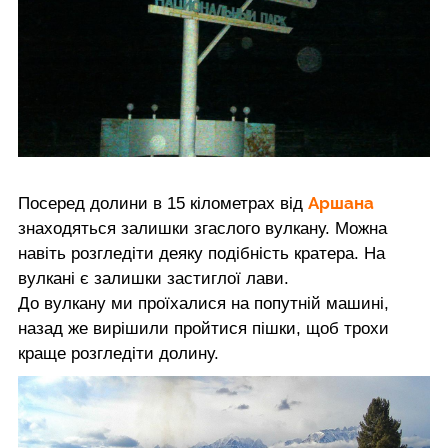
Аршана
Посеред долини в 15 кілометрах від
знаходяться залишки згаслого вулкану. Можна
навіть розгледіти деяку подібність кратера. На
вулкані є залишки застиглої лави.
До вулкану ми проїхалися на попутній машині,
назад же вирішили пройтися пішки, щоб трохи
краще розгледіти долину.