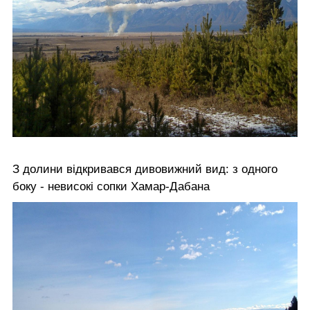
З долини відкривався дивовижний вид: з одного
боку - невисокі сопки Хамар-Дабана