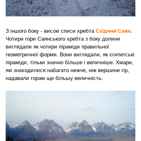
Східний Саян
З іншого боку - високі списи хребта
.
Чотири гори Саянського хребта з боку долини
виглядали як чотири піраміди правильної
геометричної форми. Вони виглядали, як єгипетські
піраміди, тільки значно більше і величніше. Хмари,
які знаходилися набагато нижче, ніж вершини гір,
надавали горам ще більшу величність.