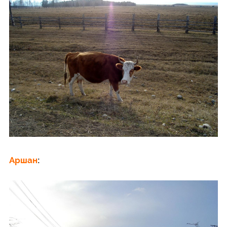
Аршан
: