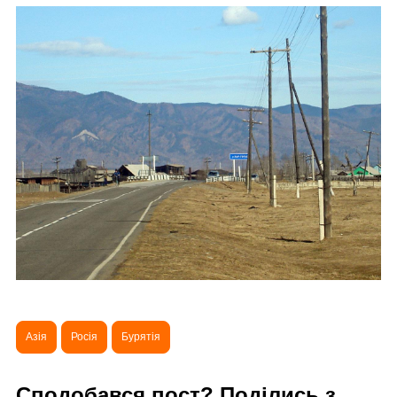
Азія
Росія
Бурятія
Сподобався пост? Поділись з