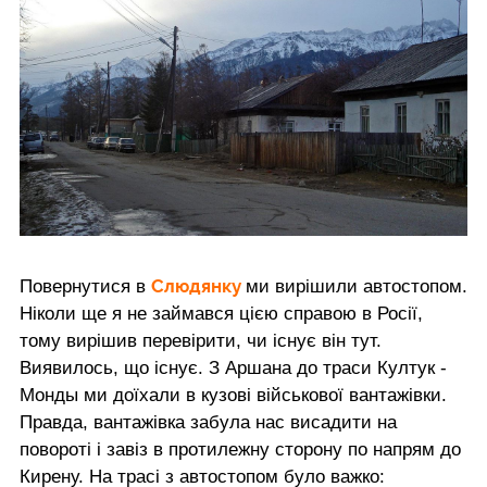
Слюдянку
Повернутися в
ми вирішили автостопом.
Ніколи ще я не займався цією справою в Росії,
тому вирішив перевірити, чи існує він тут.
Виявилось, що існує. З Аршана до траси Култук -
Монды ми доїхали в кузові військової вантажівки.
Правда, вантажівка забула нас висадити на
повороті і завіз в протилежну сторону по напрям до
Кирену. На трасі з автостопом було важко: