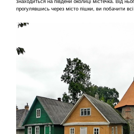
знаходиться на південй околиці містечка. Від ньо
прогулявшись через місто пішки, ви побачити всі 