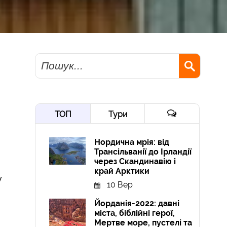
Пошук
ТОП
Тури
Нордична мрія: від
Трансільванії до Ірландії
через Скандинавію і
край Арктики
у
10 Вер
Йорданія-2022: давні
міста, біблійні герої,
Мертве море, пустелі та