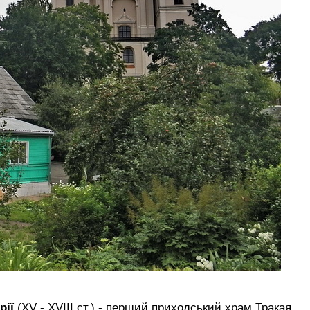
рії
(XV - XVIII ст.) - перший приходський храм Тракая,