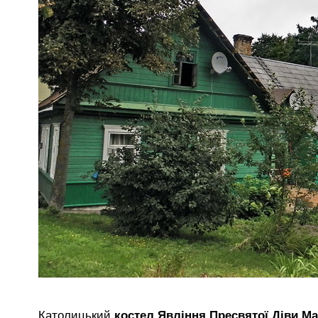
Католицький
костел Явління Пресвятої Діви Ма