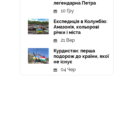
легендарна Петра
10 Гру
Експедиція в Колумбію:
Амазонія, кольорові
річки і міста
21 Вер
Курдистан: перша
подорож до країни, якої
не існує
04 Чер