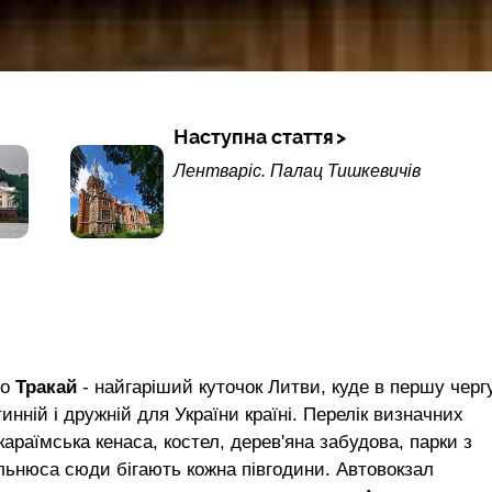
Наступна стаття
Лентваріс. Палац Тишкевичів
го
Тракай
- найгаріший куточок Литви, куде в першу черг
инній і дружній для України країні. Перелік визначних
караїмська кенаса, костел, дерев'яна забудова, парки з
ільнюса сюди бігають кожна півгодини. Автовокзал