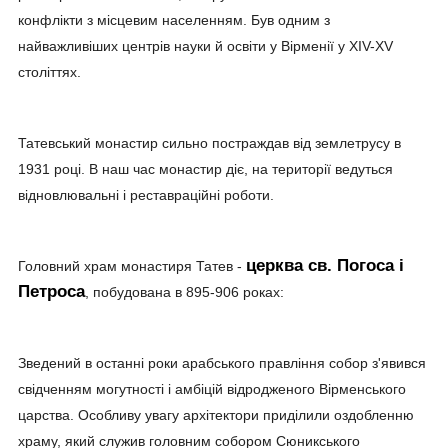
конфлікти з місцевим населенням. Був одним з
найважливіших центрів науки й освіти у Вірменії у XIV-XV
століттях.
Татевський монастир сильно постраждав від землетрусу в
1931 році. В наш час монастир діє, на території ведуться
відновлювальні і реставраційні роботи.
церква св. Погоса і
Головний храм монастиря Татев -
Петроса
, побудована в 895-906 роках:
Зведений в останні роки арабського правління собор з'явився
свідченням могутності і амбіцій відродженого Вірменського
царства. Особливу увагу архітектори приділили оздобленню
храму, який служив головним собором Сюникського