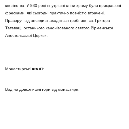
князівства. У 930 році внутрішні стіни храму були прикрашені
фресками, які сьогодні практично повністю втрачені.
Праворуч від апсиди знаходиться гробниця св. Григора
Татеваці, останнього канонізованого святого Вірменської
Апостольської Церкви.
келії
Монастирські
:
Вид на довколишні гори від монастиря: