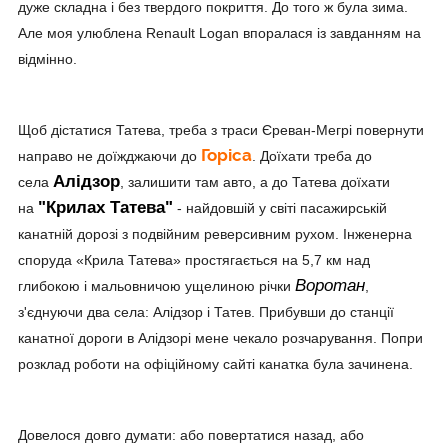
дуже складна і без твердого покриття. До того ж була зима.
Але моя улюблена Renault Logan впоралася із завданням на
відмінно.
Щоб дістатися Татева, треба з траси Єреван-Мегрі повернути
Горіса
направо не доїжджаючи до
. Доїхати треба до
Алідзор
села
, залишити там авто, а до Татева доїхати
"Крилах Татева"
на
- найдовшій у світі пасажирській
канатній дорозі з подвійним реверсивним рухом. Інженерна
споруда «Крила Татева» простягається на 5,7 км над
Воротан
глибокою і мальовничою ущелиною річки
,
з'єднуючи два села: Алідзор і Татев. Прибувши до станції
канатної дороги в Алідзорі мене чекало розчарування. Попри
розклад роботи на офіційному сайті канатка була зачинена.
Довелося довго думати: або повертатися назад, або