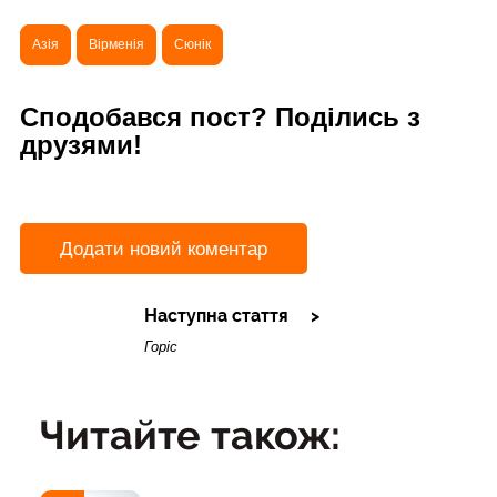
Азія
Вірменія
Сюнік
Сподобався пост? Поділись з
друзями!
Додати новий коментар
Наступна стаття
Горіс
Читайте також: