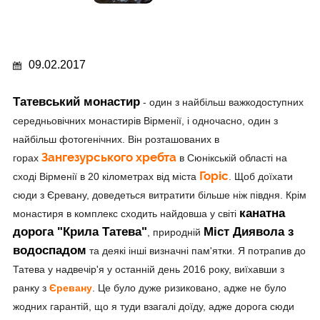
09.02.2017
Татевський монастир
- один з найбільш важкодоступних
середньовічних монастирів Вірменії, і одночасно, один з
найбільш фотогенічних. Він розташованих в
Зангезурського хребта
горах
в Сюнікській області на
Горіс
сході Вірменії в 20 кілометрах від міста
. Щоб доїхати
сюди з Єревану, доведеться витратити більше ніж півдня. Крім
канатна
монастиря в комплекс сходить найдовша у світі
дорога "Крила Татева"
Міст Диявола з
, природній
водоспадом
та деякі інші визначні пам'ятки. Я потрапив до
Татева у надвечір'я у останній день 2016 року, виїхавши з
ранку з
Єревану
. Це було дуже ризиковано, адже не було
жодних гарантій, що я туди взагалі доїду, адже дорога сюди