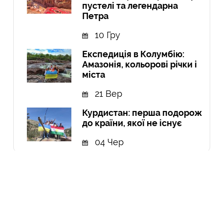
пустелі та легендарна
Петра
10 Гру
Експедиція в Колумбію:
Амазонія, кольорові річки і
міста
21 Вер
Курдистан: перша подорож
до країни, якої не існує
04 Чер