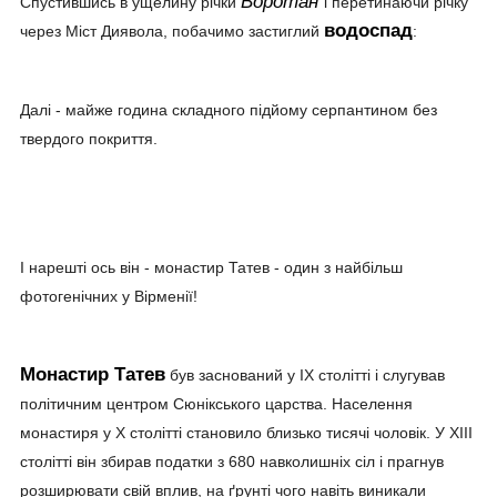
Воротан
Спустившись в ущелину річки
і перетинаючи річку
водоспад
через Міст Диявола, побачимо застиглий
:
Далі - майже година складного підйому серпантином без
твердого покриття.
І нарешті ось він - монастир Татев
- один з найбільш
фотогенічних у Вірменії!
Монастир Татев
був заснований у IX столітті і слугував
політичним центром Сюнікського царства. Населення
монастиря у X столітті становило близько тисячі чоловік. У XIII
столітті він збирав податки з 680 навколишніх сіл і прагнув
розширювати свій вплив, на ґрунті чого навіть виникали