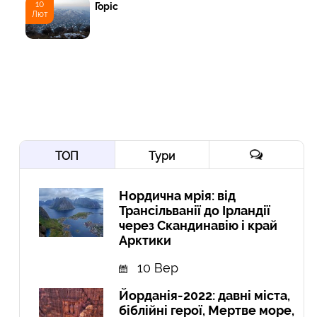
10
Горіс
Лют
ТОП
Тури
Нордична мрія: від
Трансільванії до Ірландії
через Скандинавію і край
Арктики
10 Вер
Йорданія-2022: давні міста,
біблійні герої, Мертве море,