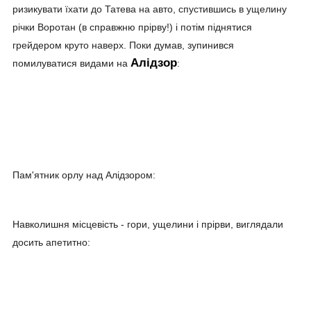
ризикувати їхати до Татева на авто, спустившись в ущелину
річки Воротан (в справжню прірву!) і потім піднятися
грейдером круто наверх. Поки думав, зупинився
Алідзор
помилуватися видами на
:
Пам'ятник орлу над Алідзором:
Навколишня місцевість - гори, ущелини і прірви, виглядали
досить апетитно: