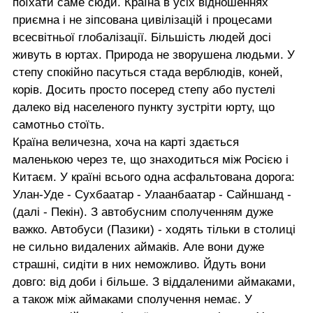
поїхати саме сюди. Країна в усіх відношеннях
приємна і не зіпсована цивілізацій і процесами
всесвітньої глобалізації. Більшість людей досі
живуть в юртах. Природа не зворушена людьми. У
степу спокійно пасуться стада верблюдів, коней,
корів. Досить просто посеред степу або пустелі
далеко від населеного пункту зустріти юрту, що
самотньо стоїть.
Країна величезна, хоча на карті здається
маленькою через те, що знаходиться між Росією і
Китаєм. У країні всього одна асфальтована дорога:
Улан-Уде - Сухбаатар - Улаанбаатар - Сайншанд -
(далі - Пекін). З автобусним сполученням дуже
важко. Автобуси (Пазики) - ходять тільки в столиці
не сильно видалених аймаків. Але вони дуже
страшні, сидіти в них неможливо. Йдуть вони
довго: від доби і більше. З віддаленими аймаками,
а також між аймаками сполучення немає. У