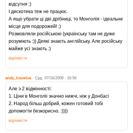
відсутня :)
І дискотека теж не працює.
А ящо убрати ці дві дрібниці, то Монголія - ідеальне
місце для подорожей! :)
Розмовляли російською (українську там не дуже
розуміють :)) Деякі знають англійську. Але російську
майже усі знають :)
відповісти
andy_travelua
Срд, 07/16/2008 - 16:56
Але э 2 відмінності:
1. Ціни в Монголіі значно нижчі, ніж у Донбасі
2. Народ більш добрий, кожен готовий тобі
допомогти безкорисно. :))))
відповісти