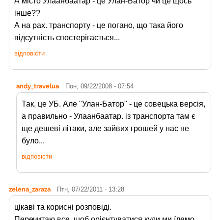
А місто Улаанбаатар - це Улан-Батор чи це щось
інше??
А на рах. транспорту - це погано, що така його
відсутність спостерігається...
відповісти
andy_travelua
Пон, 09/22/2008 - 07:54
Так, це УБ. Але "Улан-Батор" - це совецька версія,
а правильно - Улаанбаатар. із транспорта там є
ще дешеві літаки, але зайвих грошей у нас не
було...
відповісти
zelena_zaraza
Птн, 07/22/2011 - 13:28
цікаві та корисні розповіді.
Перечитаю все, шоб орієнтуватися куди ми їдемо