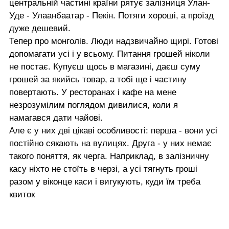
центральній частині країни рятує залізниця Улан-
Уде - Улаанбаатар - Пекін. Потяги хороші, а проїзд
дуже дешевий.
Тепер про монголів. Люди надзвичайно щирі. Готові
допомагати усі і у всьому. Питання грошей ніколи
не постає. Купуєш щось в магазині, даєш суму
грошей за якийсь товар, а тобі ще і частину
повертають. У ресторанах і кафе на мене
незрозумілим поглядом дивилися, коли я
намагався дати чайові.
Але є у них дві цікаві особливості: перша - вони усі
постійно сякають на вулицях. Друга - у них немає
такого поняття, як черга. Наприклад, в залізничну
касу ніхто не стоїть в черзі, а усі тягнуть гроші
разом у віконце каси і вигукують, куди їм треба
квиток