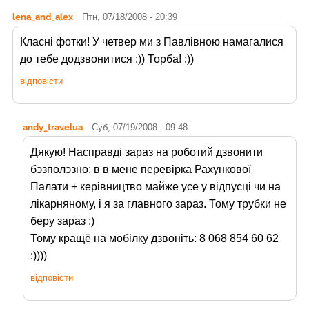
lena_and_alex
Птн, 07/18/2008 - 20:39
Класні фотки! У четвер ми з Павлівною намагалися
до тебе додзвонитися :)) Торба! :))
відповісти
andy_travelua
Суб, 07/19/2008 - 09:48
Дякую! Насправді зараз на роботий дзвонити
бэзполэзно: в в мене перевірка Рахункової
Палати + керівництво майже усе у відпусці чи на
лікарняному, і я за главного зараз. Тому трубки не
беру зараз :)
Тому кращё на мобілку дзвоніть: 8 068 854 60 62
:))))
відповісти