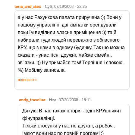
lena_and_alex
Суб, 07/19/2008 - 22:25
а у нас Рахункова палата приручена :)) Вони у
нашому управлінні дві кімнатки орендували
поки їм виділили власне приміщення :)) та й
набирали туди людей переважно з обласного
КРУ, що з нами в одному будинку. Так шо можна
сказати - унас тісні дружні, майже сімейні,
зв"язки. :)) Ну тримайся там! Терпіння і спокою.
%) Мобілку записала.
відповісти
andy_travelua
Нед, 07/20/2008 - 18:11
Дякую! В нас такаж історія - одні КРУшники і
фінуправлінці.
Тільки стосунки у нас не дружні, а робочі.
Імєют вони нас по повній програмі :)