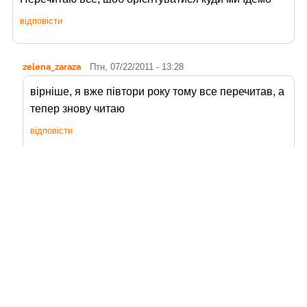
відповісти
zelena_zaraza
Птн, 07/22/2011 - 13:28
вірніше, я вже півтори року тому все перечитав, а
тепер знову читаю
відповісти
andy_travelua
Птн, 07/22/2011 - 15:41
дякую!
читайте наздоровья
відповісти
Читайте також: