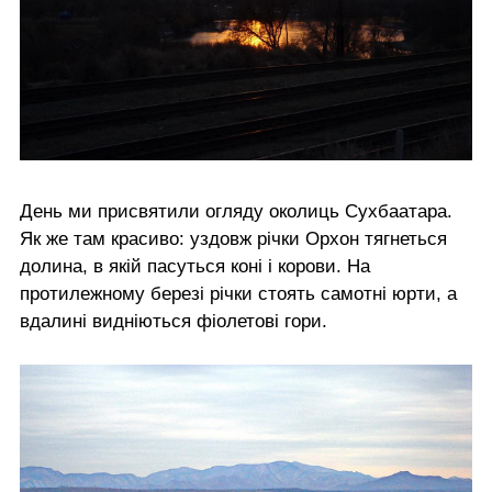
День ми присвятили огляду околиць Сухбаатара.
Як же там красиво: уздовж річки Орхон тягнеться
долина, в якій пасуться коні і корови. На
протилежному березі річки стоять самотні юрти, а
вдалині видніються фіолетові гори.