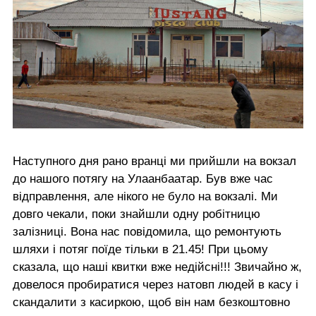
Наступного дня рано вранці ми прийшли на вокзал
до нашого потягу на Улаанбаатар. Був вже час
відправлення, але нікого не було на вокзалі. Ми
довго чекали, поки знайшли одну робітницю
залізниці. Вона нас повідомила, що ремонтують
шляхи і потяг поїде тільки в 21.45! При цьому
сказала, що наші квитки вже недійсні!!! Звичайно ж,
довелося пробиратися через натовп людей в касу і
скандалити з касиркою, щоб він нам безкоштовно