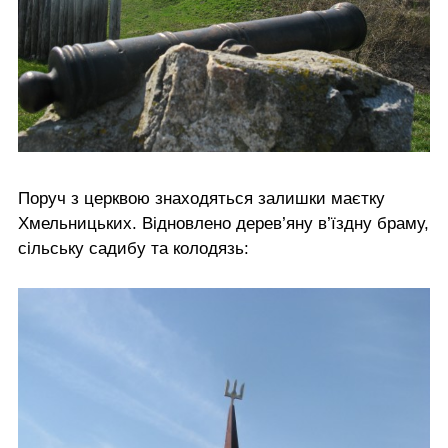
Поруч з церквою знаходяться залишки маєтку
Хмельницьких. Відновлено дерев’яну в’їздну браму,
сільську садибу та колодязь: