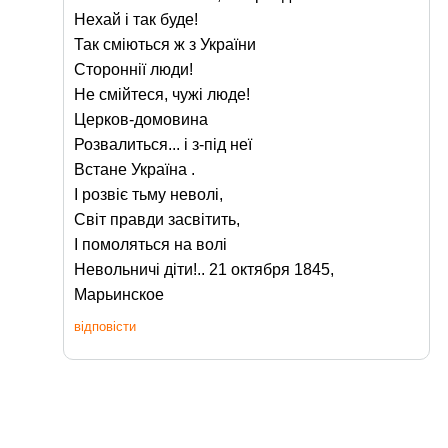
Нехай і так буде!
Так сміються ж з України
Стороннії люди!
Не смійтеся, чужі люде!
Церков-домовина
Розвалиться... і з-під неї
Встане Україна .
І розвіє тьму неволі,
Світ правди засвітить,
І помоляться на волі
Невольничі діти!.. 21 октября 1845,
Марьинское
відповісти
likoluchka
Втр, 04/28/2009 - 15:26
Ты когда успел там побывать?