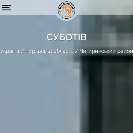
СУБОТІВ
Україна
Черкаська область
Чигиринський район