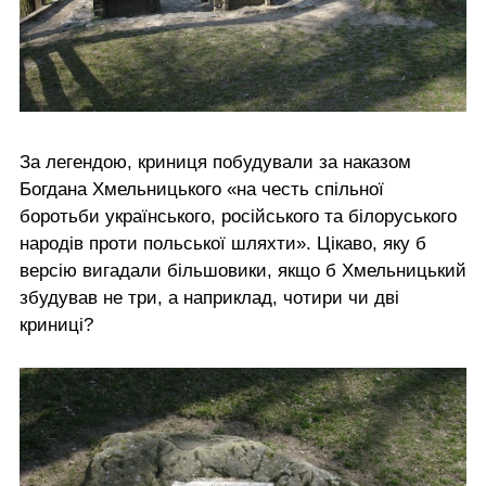
За легендою, криниця побудували за наказом
Богдана Хмельницького «на честь спільної
боротьби українського, російського та білоруського
народів проти польської шляхти». Цікаво, яку б
версію вигадали більшовики, якщо б Хмельницький
збудував не три, а наприклад, чотири чи дві
криниці?