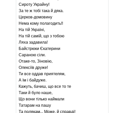
Сироту Украйну!
За те ж тобі така й дяка.
Церков-домовину
Нема кому полагодить!!
На тій Україні,
На тій самій, що з тобою
Ляха задавила!
Байстрюки Єкатерини
Сараною сіли.
Отаке-то, Зіновію,
Олексіїв друже!
Ти все оддав приятелям,
А їм і байдуже.
Кажуть, бачиш, що все то те
Таки й було наше,
Що вони тілько наймали
Татарам на пашу
Та полякам... Може, й справді!