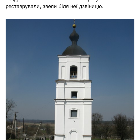
реставрували, звели біля неї дзвіницю.