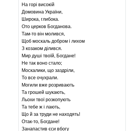
На горі високій
Домовина України,
Широка, глибока.
Ото церков Богданова.
Там-то він молився,
Щоб москаль добром і лихом
З козаком ділився.
Мир душі твоїй, Богдане!
Не так воно стало;
Москалики, що заздріли,
То все очухрали.
Могили вже розривають
Та грошей шукають,
Льохи твої розкопують
Та тебе ж і лають,
Що й за труди не находять!
Отак-то, Богдане!
Занапастив єси вбогу