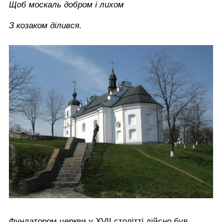
Щоб москаль добром і лихом
З козаком ділився.
Фундатором церкви у ХVІІ столітті дійсно був