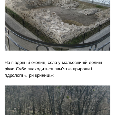
На південній околиці села у мальовничій долині
річки Суби знаходиться пам’ятка природи і
гідрології «Три криниці»: