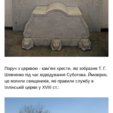
Поруч з церквою - кам’яні хрести, які зобразив Т. Г.
Шевченко під час відвідування Суботова. Ймовірно,
це могили священиків, які правили службу в
Іллінській церкві у XVIIІ cт.: