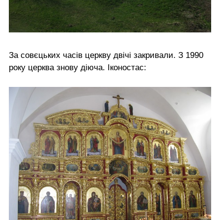
За совєцьких часів церкву двічі закривали. З 1990
року церква знову діюча. Іконостас: