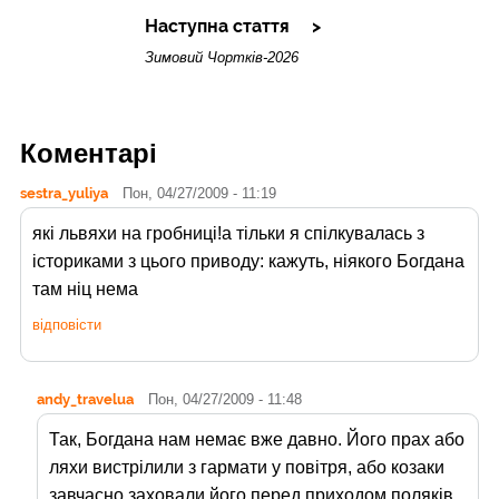
Наступна стаття
Зимовий Чортків-2026
Коментарі
sestra_yuliya
Пон, 04/27/2009 - 11:19
які львяхи на гробниці!а тільки я спілкувалась з
істориками з цього приводу: кажуть, ніякого Богдана
там ніц нема
відповісти
andy_travelua
Пон, 04/27/2009 - 11:48
Так, Богдана нам немає вже давно. Його прах або
ляхи вистрілили з гармати у повітря, або козаки
завчасно заховали його перед приходом поляків.