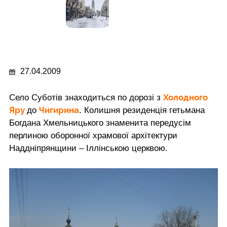
27.04.2009
Холодного
Село Суботів знаходиться по дорозі з
Яру
Чигирина
до
. Колишня резиденція гетьмана
Богдана Хмельницького знаменита передусім
перлиною оборонної храмової архітектури
Наддніпрянщини – Іллінською церквою.