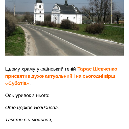
Тарас Шевченко
Цьому храму український геній
присвятив дуже актуальний і на сьогодні вірш
«Суботів»
.
Ось уривок з нього:
Ото церков Богданова.
Там-то він молився,