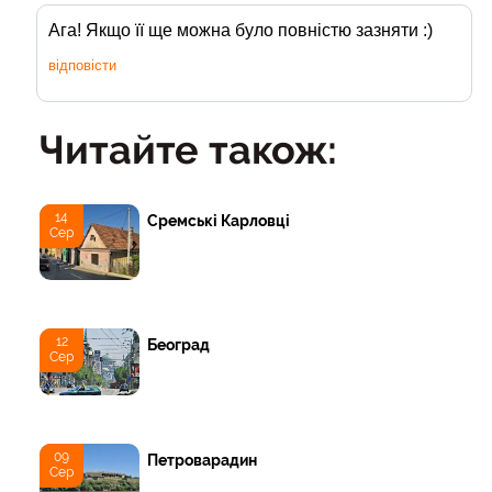
Ага! Якщо її ще можна було повністю зазняти :)
відповісти
Читайте також:
14
Сремські Карловці
Сер
12
Београд
Сер
09
Петроварадин
Сер