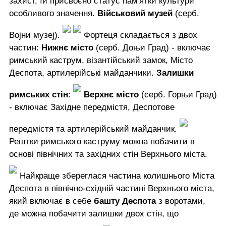
захист, їй присвоєно статус пам'ятки культури
особливого значення.
Військовий музей
(серб.
Војни музеј).
Фортеця складається з двох
частин:
Нижнє місто
(серб. Доњи Град) - включає
римський каструм, візантійський замок, Місто
Деспота, артилерійські майданчики.
Залишки
римських стін
:
Верхнє місто
(серб. Горњи Град)
- включає Західне передмістя, Деспотове
передмістя та артилерійський майданчик.
Рештки римського каструму можна побачити в
основі північних та західних стін Верхнього міста.
Найкраще збереглася частина колишнього Міста
Деспота в північно-східній частині Верхнього міста,
який включає в себе
башту Деспота
з воротами,
де можна побачити залишки двох стін, що