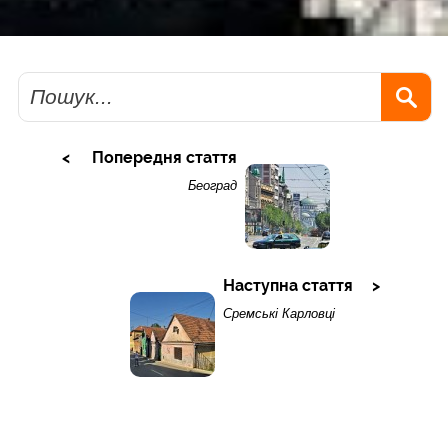
Пошук
Попередня стаття
Београд
Наступна стаття
Сремські Карловці