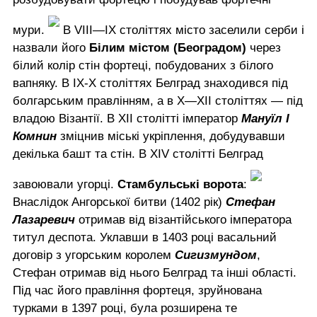
мури.
В VIII—IX століттях місто заселили серби і
назвали його
Білим містом (Београдом)
через
білий колір стін фортеці, побудованих з білого
вапняку. В IX-X століттях Белград знаходився під
болгарським правлінням, а в X—XII століттях — під
владою Візантії. В XII столітті імператор
Мануїл I
Комнин
зміцнив міські укріплення, добудувавши
декілька башт та стін. В XIV столітті Белград
завоювали угорці.
Стамбульські ворота
:
Внаслідок Ангорської битви (1402 рік)
Стефан
Лазаревич
отримав від візантійського імператора
титул деспота. Уклавши в 1403 році васальний
договір з угорським королем
Сигизмундом
,
Стефан отримав від нього Белград та інші області.
Під час його правління фортеця, зруйнована
турками в 1397 році, була розширена те