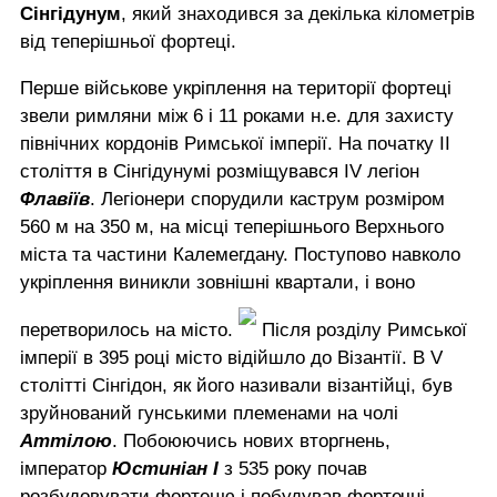
Сінгідунум
, який знаходився за декілька кілометрів
від теперішньої фортеці.
Перше військове укріплення на території фортеці
звели римляни між 6 і 11 роками н.е. для захисту
північних кордонів Римської імперії. На початку II
століття в Сінгідунумі розміщувався IV легіон
Флавіїв
. Легіонери спорудили каструм розміром
560 м на 350 м, на місці теперішнього Верхнього
міста та частини Калемегдану. Поступово навколо
укріплення виникли зовнішні квартали, і воно
перетворилось на місто.
Після розділу Римської
імперії в 395 році місто відійшло до Візантії. В V
столітті Сінгідон, як його називали візантійці, був
зруйнований гунськими племенами на чолі
Аттілою
. Побоюючись нових вторгнень,
імператор
Юстиніан I
з 535 року почав
розбудовувати фортецю і побудував фортечні