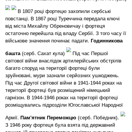
В 1807 році фортецю захопили сербські
повстанці. В 1867 році Туреччина передала ключі
від міста Михайлу Обреновичау і фортеця
остаточно перейшла під владу Сербії. З того часу її
військове значення починає падати.
Годинникова
башта
(серб. Сахат кула)
Під час Першої
світової війни внаслідок артилерійських обстрілів
багато споруд на території фортеці були
зруйновані, мури зазнали серйозних ушкоджень.
Під час Другої світової війни в 1941-1944 роках на
території фортеці був розміщений німецький
гарнізон. В 1944-1946 роках на території фортеці
розміщувались підрозділи Югославської Народної
Армії.
Пам'ятник Переможцю
(серб. Победник).
З 1946 року фортеця була взята під державний