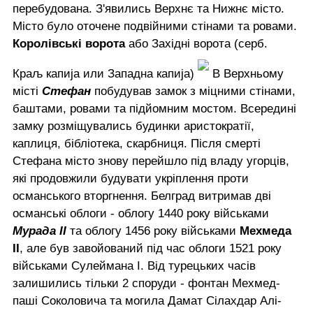
перебудована. З'явились Верхнє та Нижнє місто.
Місто було оточене подвійними стінами та ровами.
Королівські ворота
або Західні ворота (серб.
Краљ капија или Западна капија)
В Верхньому
місті
Стефан
побудував замок з міцними стінами,
баштами, ровами та підйомним мостом. Всередині
замку розміщувались будинки аристократії,
каплиця, бібліотека, скарбниця. Після смерті
Стефана місто знову перейшло під владу угорців,
які продовжили будувати укріплення проти
османського вторгнення. Белград витримав дві
османські облоги - облогу 1440 року військами
Мурада II
та облогу 1456 року військами
Мехмеда
II
, але був завойований під час облоги 1521 року
військами Сулеймана I. Від турецьких часів
залишились тільки 2 споруди - фонтан Мехмед-
паші Соколовича та могила Дамат Сілахдар Алі-