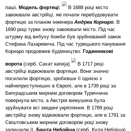
паші.
Модель фортеці:
В 1688 році місто
завоювали австрійці, які почали перебудовувати
фортецю за планом інженера
Андреа Корнаро
. В
1690 році турки знову завоювали місто. Під час
штурму від вибуху бомби був зруйнований замок
Стефана Лазаревича. Під час турецького панування
Корнаро продовжив будівництво.
Годинникові
ворота
(серб. Сахат капија)
В 1717 році
австрійці відвоювали фортецю. Вони значно
посилили фортецю, зробивши її однією з
найнеприступніших в Європі, але в 1739 році за
Белградським мирним договором Туреччина
повернула місто, а Австрія вимушена була
зруйнувати всі зведені укріплення. В 1789 році
австрійці знову відвоювали фортецю, але в 1791 за
Свіштовським мирним договором році знову
залишили її.
Башта Небойша
(серб. Кула Небојша)