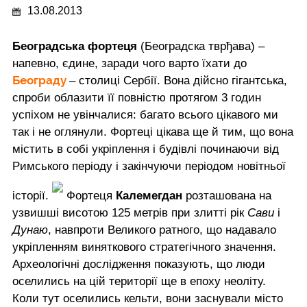
13.08.2013
Београдська фортеця
(Београдска тврђава) –
напевно, єдине, заради чого варто їхати до
Београду
– столиці Сербії. Вона дійсно гігантська,
спроби облазити її повністю протягом 3 годин
успіхом не увінчалися: багато всього цікавого ми
так і не оглянули. Фортеці цікава ще й тим, що вона
містить в собі укріплення і будівлі починаючи від
Римського періоду і закінчуючи періодом новітньої
історії.
Фортеця
Калемегдан
розташована на
узвишші висотою 125 метрів при злитті рік
Сави
і
Дунаю
, навпроти Великого ратного, що надавало
укріпленням виняткового стратегічного значення.
Археологічні дослідження показують, що люди
оселились на цій території ще в епоху неоліту.
Коли тут оселились кельти, вони заснували місто