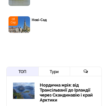
08
Нові-Сад
Сер
ТОП
Тури
Нордична мрія: від
Трансільванії до Ірландії
через Скандинавію і край
Арктики