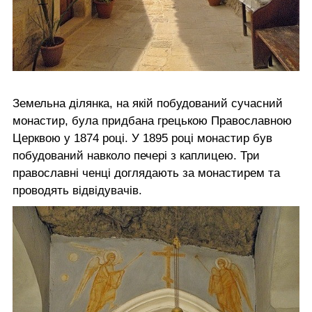
Земельна ділянка, на якій побудований сучасний
монастир, була придбана грецькою Православною
Церквою у 1874 році. У 1895 році монастир був
побудований навколо печері з каплицею. Три
православні ченці доглядають за монастирем та
проводять відвідувачів.