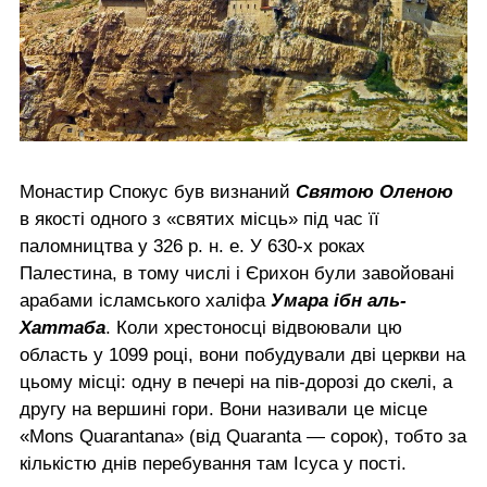
Монастир Спокус був визнаний
Святою Оленою
в якості одного з «святих місць» під час її
паломництва у 326 р. н. е. У 630-х роках
Палестина, в тому числі і Єрихон були завойовані
арабами ісламського халіфа
Умара ібн аль-
Хаттаба
. Коли хрестоносці відвоювали цю
область у 1099 році, вони побудували дві церкви на
цьому місці: одну в печері на пів-дорозі до скелі, а
другу на вершині гори. Вони називали це місце
«Mons Quarantana» (від Quaranta — сорок), тобто за
кількістю днів перебування там Ісуса у пості.