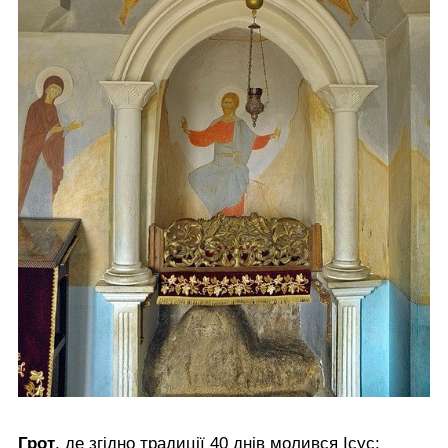
Грот
, де згідно традиції 40 днів молився Ісус: