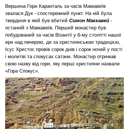
Вершина Гори Каранталь за часів Маккавеїв
звалася Дук - спостережний пункт. На ній була
твердиня в якій був вбитий
Симон Маккавей
-
останній з Маккавеїв. Перший монастир був
побудований за часів Візантії у 6-му столітті нашої
ери над печерою, де за християнською традицією,
Ісус Христос провів сорок днів і сорок ночей у пості
і молитві та спокусах сатани. Монастир отримав
свою назву від гори, яку перші християни назвали
«Гора Спокус».