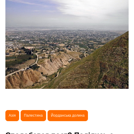
Азія
Палестина
Йорданська долина