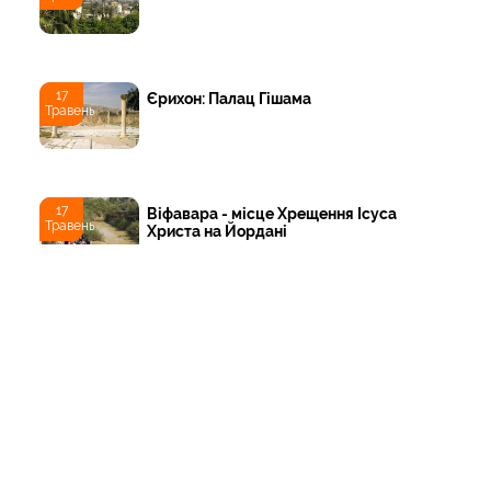
17
Єрихон: Палац Гішама
Травень
17
Віфавара - місце Хрещення Ісуса
Травень
Христа на Йордані
ТОП
Тури