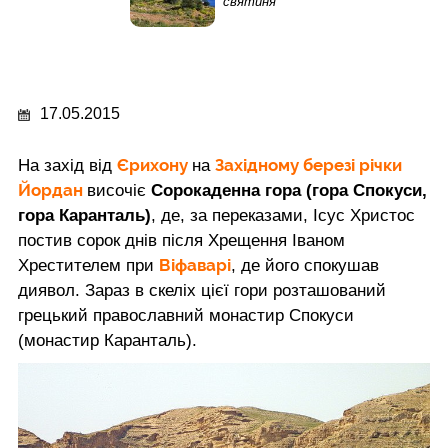
святиня
17.05.2015
Єрихону
Західному березі річки
На захід від
на
Йордан
височіє
Сорокаденна гора (гора Спокуси,
гора Каранталь)
, де, за переказами, Ісус Христос
постив сорок днів після Хрещення Іваном
Віфаварі
Хрестителем при
, де його спокушав
диявол. Зараз в скеліх цієї гори розташований
грецький православний монастир Спокуси
(монастир Каранталь).