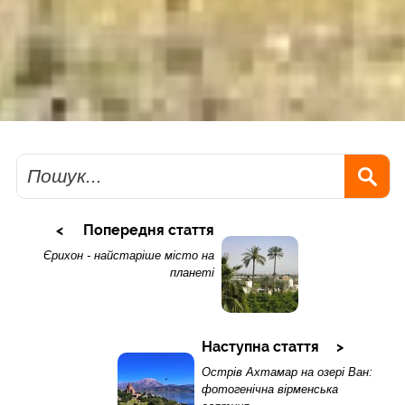
Пошук
Попередня стаття
Єрихон - найстаріше місто на
планеті
Наступна стаття
Острів Ахтамар на озері Ван:
фотогенічна вірменська