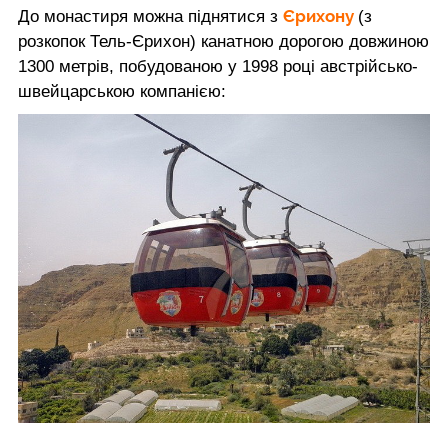
Єрихону
До монастиря можна піднятися з
(з
розкопок Тель-Єрихон) канатною дорогою довжиною
1300 метрів, побудованою у 1998 році австрійсько-
швейцарською компанією: