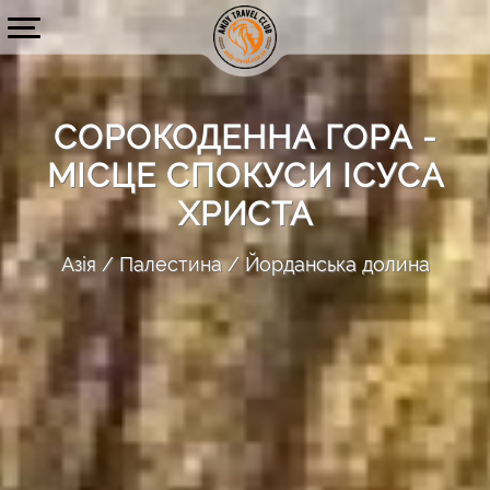
СОРОКОДЕННА ГОРА -
МІСЦЕ СПОКУСИ ІСУСА
ХРИСТА
Азія
Палестина
Йорданська долина