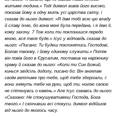
житиме людина.» Тоді диявол вивів його високо,
показав йому в одну мить усі царства світу, і
сказав до нього диявол: «Я дам тобі всю цю владу
й славу їхню, бо вона мені була передана, і я даю її,
кому захочу. 7 Тож коли ти поклонишся передо
мною, вся твоя буде.» Ісус у відповідь сказав до
нього: «Писано: Ти будеш поклонятись Господові,
Богові твоєму, і йому єдиному служити.» Потім
він повів його в Єрусалим, поставив на наріжнику
храму й сказав до нього: «Коли ти Син Божий,
кинься звідсіль додолу, писано бо: Він ангелам
своїм велітиме про тебе, щоб тебе зберігали, і:
вони знімуть тебе на руки, щоб ти, ногою своєю
не спіткнувсь о камінь.» Але Ісус озвавсь до нього:
«Сказано: Не спокушуватимеш Господа, Бога
твого.» І скінчивши всі спокуси, диявол відійшов
від нього до якогось часу.