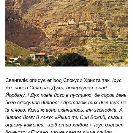
Євангеліє описує епізод Спокуси Христа так:
Ісус
же, повен Святого Духа, повернувся з-над
Йордану, і Дух повів його в пустиню, де сорок день
його спокушав диявол; і протягом тих днів Ісус не
їв нічого. Коли ж вони скінчились, він зголоднів. А
диявол йому й каже: «Якщо ти Син Божий, скажи
оцьому каменеві, щоб став хлібом.» Ісус озвався
до нього: «Писано, що не самим лише хлібом