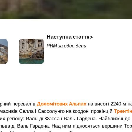
Наступна стаття
РИМ за один день
Доломітових Альпах
огірний перевал в
на висоті 2240 м н
Тренті
 масивів Селла і Сассолунго на кордоні провінцій
них регіону: Валь-ді-Фасса і Валь-Гардена. Найближчі до
ельва ді Валь Гардена. Над ним підносяться вершини Тор