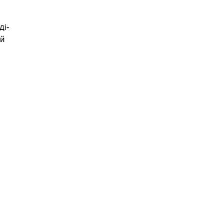
ді-
ий