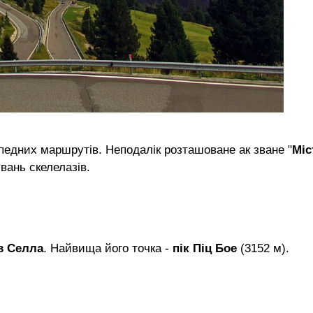
педних маршрутів. Неподалік розташоване ак зване "
Міс
вань скелелазів.
в Селла
. Найвища його точка -
пік Піц Бое
(3152 м).