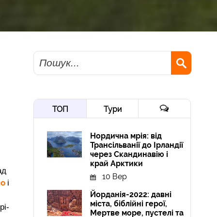
Пошук
ТОП
Тури
Нордична мрія: від
Трансільванії до Ірландії
через Скандинавію і
край Арктики
ад
10 Вер
но
і
Йорданія-2022: давні
міста, біблійні герої,
рі-
Мертве море, пустелі та