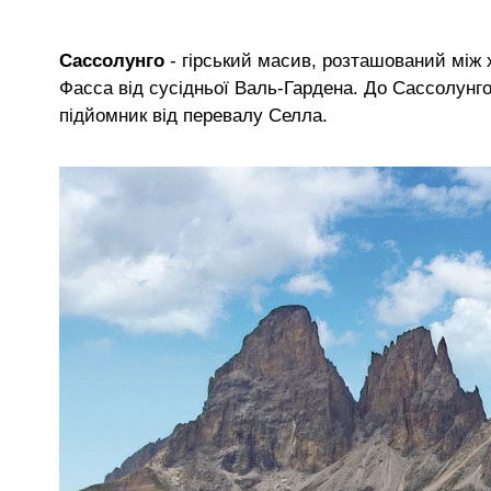
Сассолунго
- гірський масив, розташований між 
Фасса від сусідньої Валь-Гардена. До Сассолунго (
підйомник від перевалу Селла.