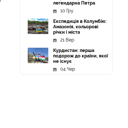
у
легендарна Петра
10 Гру
Експедиція в Колумбію:
Амазонія, кольорові
річки і міста
21 Вер
Курдистан: перша
подорож до країни, якої
не існує
04 Чер