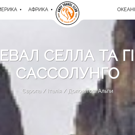
МЕРИКА
АФРИКА
ОКЕАНІ
ЕВАЛ СЕЛЛА ТА 
САССОЛУНГО
Європа
Італія
Доломітові Альпи