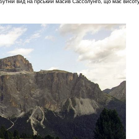
бутній вид на гірський масив Сассолунго, що має висот