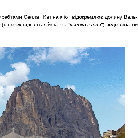
хребтами Селлa і Катіначчіо і відокремлює долину Валь-
в перекладі з італійської - "
висока скеля
") веде канатн