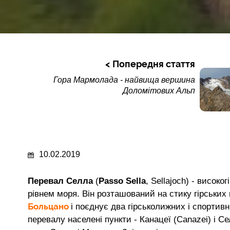
Попередня стаття
Гора Мармолада - найвища вершина
Доломітових Альп
10.02.2019
Перевал Селла
(
Passo Sella
, Sellajoch) - висок
рівнем моря. Він розташований на стику гірських
Больцано
і поєднує два гірськолижних і спортив
перевалу населені пункти - Канацеї (Canazei) і С