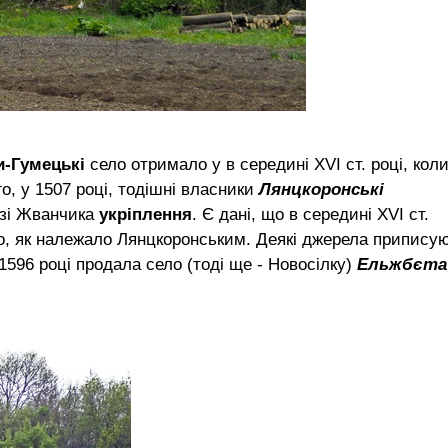
и-Гумецькі
село отримало у в середині XVI ст. році, кол
го, у 1507 році, тодішні власники
Лянцкоронські
езі Жванчика
укріплення
. Є дані, що в середині XVI ст.
го, як належало Лянцкоронським. Деякі джерела припису
1596 році продала село (тоді ще - Новосілку)
Ельжбєта