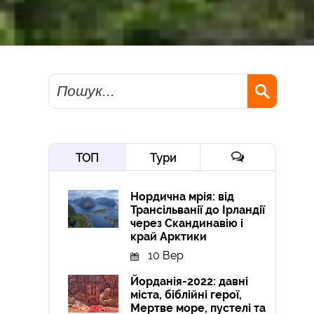
Пошук
ТОП
Тури
Нордична мрія: від
Трансільванії до Ірландії
через Скандинавію і
край Арктики
10 Вер
Йорданія-2022: давні
міста, біблійні герої,
Мертве море, пустелі та