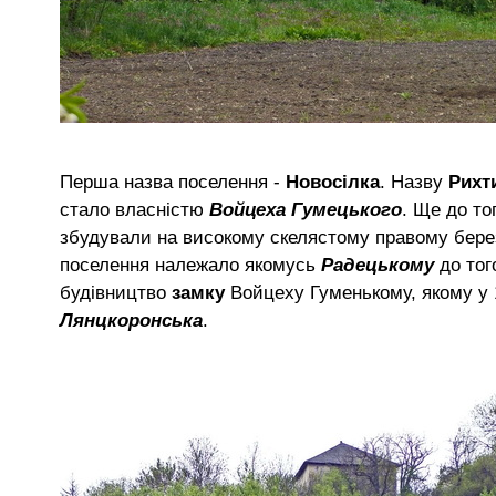
Перша назва поселення -
Новосілка
. Назву
Рихт
стало власністю
Войцеха Гумецького
. Ще до то
збудували на високому скелястому правому бер
поселення належало якомусь
Радецькому
до то
будівництво
замку
Войцеху Гуменькому, якому у 
Лянцкоронська
.