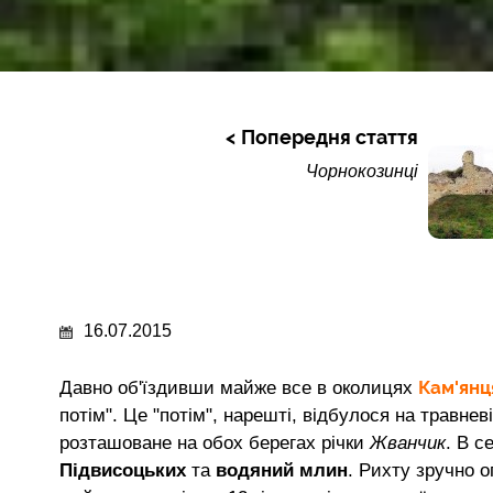
Попередня стаття
Чорнокозинці
16.07.2015
Кам'янц
Давно об'їздивши майже все в околицях
потім". Це "потім", нарешті, відбулося на травнев
розташоване на обох берегах річки
Жванчик
. В с
Підвисоцьких
та
водяний млин
. Рихту зручно о