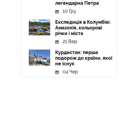
легендарна Петра
10 Гру
Експедиція в Колумбію:
Амазонія, кольорові
річки і міста
21 Вер
Курдистан: перша
подорож до країни, якої
не існує
04 Чер