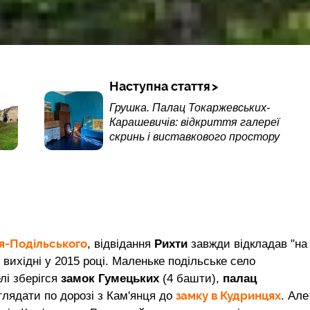
Наступна стаття
Грушка. Палац Токаржевських-
Карашевичів: відкриття галереї
скринь і виставкового простору
я-Подільського
, відвідання
Рихти
завжди відкладав "на
і вихідні у 2015 році. Маленьке подільське село
елі зберігся
замок Гумецьких
(4 башти),
палац
замку в Кудринцях
глядати по дорозі з Кам'янця до
. Але