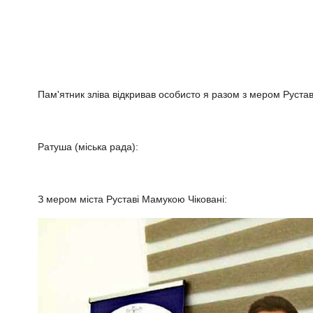
Пам'ятник зліва відкривав особисто я разом з мером Руставі
Ратуша (міська рада):
З мером міста Руставі Мамукою Чіковані: