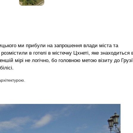
ицького ми прибули на запрошення влади міста та
 розмістили в готелі в містечку Цхнеті, яке знаходиться 
меншій мірі не логічно, бо головною метою візиту до Грузі
ілісі.
рхітектурою.