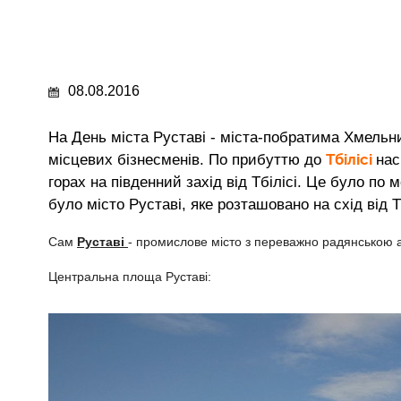
08.08.2016
На День міста Руставі - міста-побратима Хмельн
Тбілісі
місцевих бізнесменів.
По прибуттю до
нас
горах на південний захід від Тбілісі. Це було по 
було місто Руставі, яке розташовано на схід від Тб
Сам
Руставі
- промислове місто з переважно радянською а
Центральна площа Руставі: