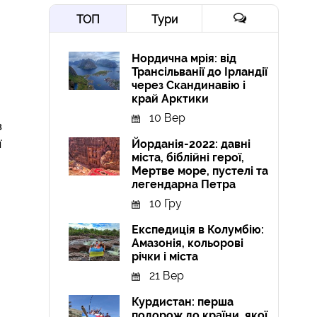
ТОП
Тури
Нордична мрія: від
Трансільванії до Ірландії
через Скандинавію і
край Арктики
10 Вер
в
Йорданія-2022: давні
ї
міста, біблійні герої,
Мертве море, пустелі та
легендарна Петра
10 Гру
Експедиція в Колумбію:
Амазонія, кольорові
річки і міста
21 Вер
Курдистан: перша
подорож до країни, якої