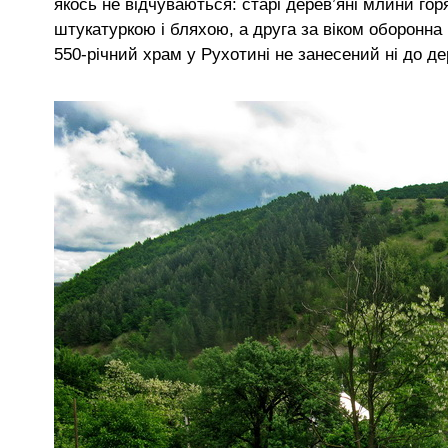
якось не відчуваються: старі дерев’яні млини го
штукатуркою і бляхою, а друга за віком оборонна ц
550-річний храм у Рухотині не занесений ні до дер