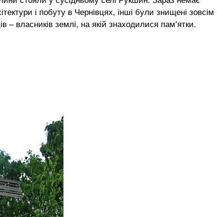
млини стояли у сусідньому селі Рукшин. Зараз немає
тектури і побуту в Чернівцях, інші були знищені зовсім
 – власників землі, на якій знаходилися пам’ятки.