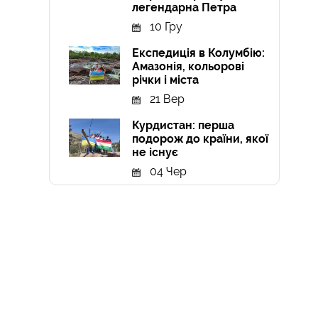
легендарна Петра
10 Гру
Експедиція в Колумбію:
Амазонія, кольорові
річки і міста
21 Вер
Курдистан: перша
подорож до країни, якої
не існує
04 Чер