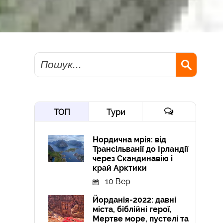
Пошук
ТОП
Тури
Нордична мрія: від
Трансільванії до Ірландії
через Скандинавію і
край Арктики
10 Вер
Йорданія-2022: давні
міста, біблійні герої,
Мертве море, пустелі та