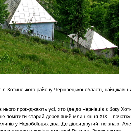
сіл Хотинського району Чернівецької області, найцікаві
з нього проїжджають усі, хто їде до Чернівців з боку Хот
не помітити старий дерев’яний млин кінця ХІХ – початку
млинів у Недобоївцях два. Де дівся другий, не знаю. Але