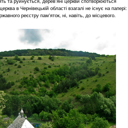
рять та руйнується, дерев’яні церкви спотворюються
ерква в Чернівецькій області взагалі не існує на папері:
жавного реєстру пам’яток, ні, навіть, до місцевого.