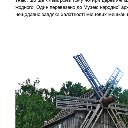
знаю, що ще кілька років тому чотири дерев’яні 
жодного. Один перевезено до Музею народної архі
нещодавно завдяки халатності місцевих мешканців