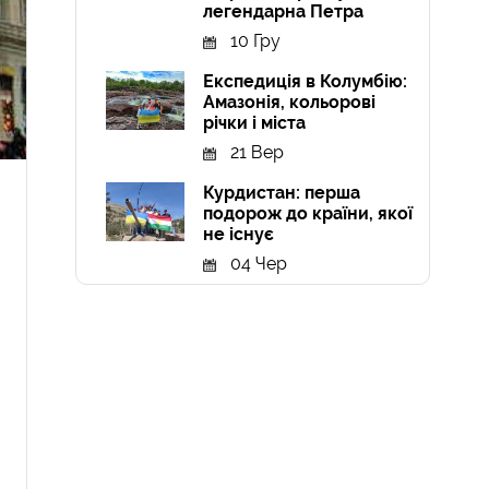
легендарна Петра
10 Гру
Експедиція в Колумбію:
Амазонія, кольорові
річки і міста
21 Вер
Курдистан: перша
подорож до країни, якої
не існує
04 Чер