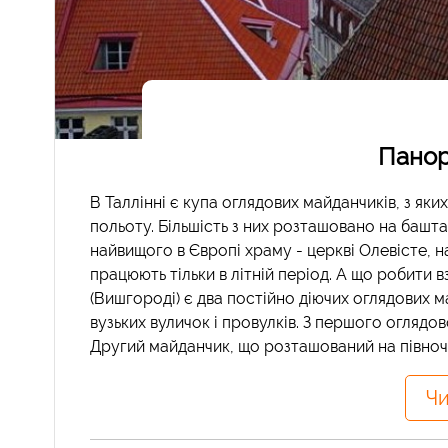
Панор
В Таллінні є купа оглядових майданчиків, з як
польоту. Більшість з них розташовано на баштах
найвищого в Європі храму - церкві Олевісте, 
працюють тільки в літній період. А що робити в
(Вишгороді) є два постійно діючих оглядових м
вузьких вуличок і провулків. З першого огляд
Другий майданчик, що розташований на півночі
Чи