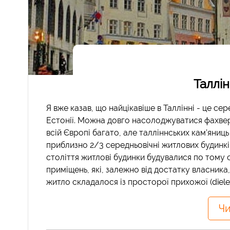
Таллін
Я вже казав, що найцікавіше в Таллінні - це сер
Естонії. Можна довго насолоджуватися фахвер
всій Європі багато, але талліннських кам’яниць
приблизно 2/3 середньовічні житлових будинків
століття житлові будинки будувалися по тому 
приміщень, які, залежно від достатку власник
житло складалося із просторої прихожої (diele),
Чи