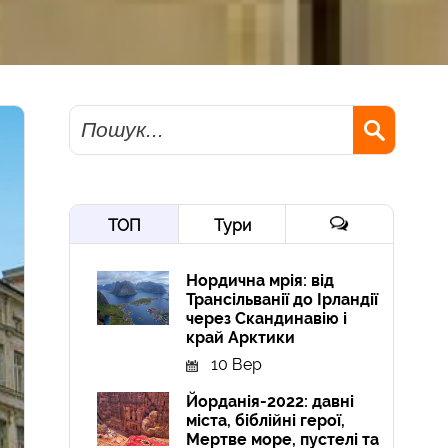
Пошук
ТОП
Тури
Нордична мрія: від
Трансільванії до Ірландії
через Скандинавію і
край Арктики
10 Вер
Йорданія-2022: давні
міста, біблійні герої,
Мертве море, пустелі та