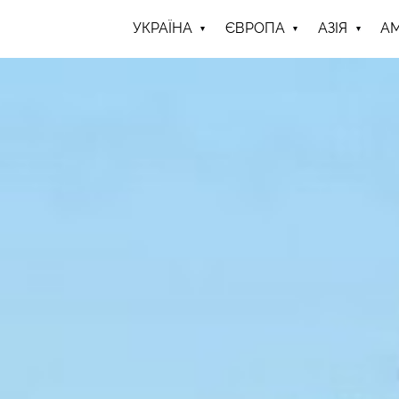
УКРАЇНА
ЄВРОПА
АЗІЯ
А