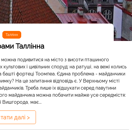
Таллінн
ами Таллінна
их можна подивитися на місто з висоти пташиного
 культових і цивільних споруд: на ратуші, на вежі колись
на башті фортеці Тоомпеа. Єдина проблема - майданчики
зимку? На це запитання відповідь є. У Верхньому місті
айданчиків. Треба лише їх відшукати серед павутини
ового майданчика можна побачити майже усе середмістя:
 Вишгорода, має...
тати далі >