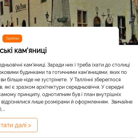
Таллінн
ські кам'яниці
едньовічні кам’яниці. Заради них і треба їхати до столиці
ковими будинками та готичними кам’яницями, яких по
 ви більше ніде не зустрінете. У Таллінні збереглося
, які є зразком архітектури середньовіччя. У середні
самому принципу, однотипним був і план внутрішніх
а, відрізнялися лише розмірами й оформленням. Звичайне
...
тати далі >