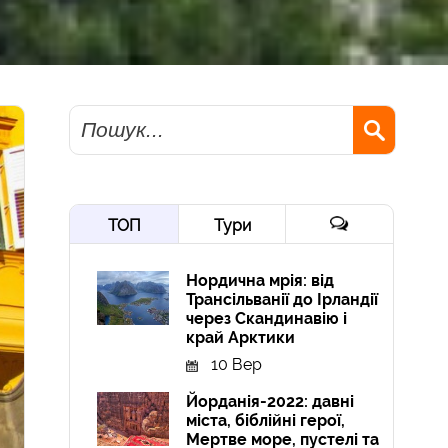
Пошук
ТОП
Тури
Нордична мрія: від
Трансільванії до Ірландії
через Скандинавію і
край Арктики
10 Вер
Йорданія-2022: давні
міста, біблійні герої,
Мертве море, пустелі та