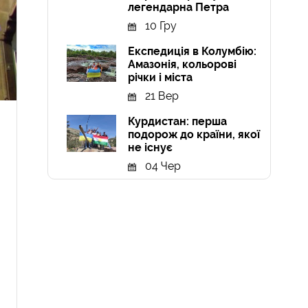
легендарна Петра
10 Гру
Експедиція в Колумбію:
Амазонія, кольорові
річки і міста
21 Вер
Курдистан: перша
подорож до країни, якої
не існує
04 Чер