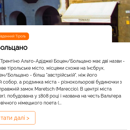
івденний Тіроль
ольцано
ь (Трентіно Альто-Адідже) Боцен/Больцано має дві назви -
ове тірольське місто, місцями схоже на Інсбрук,
н/Больцано - більш "австрійській", ніж його
й собор, а родзинка міста - різнокольорові будиночки з
равжній замок Maretsch (Mareccio). В центрі міста
), побудована у 1808 році і названа на честь Вальтера
чного німецького поета (...
тати далі >