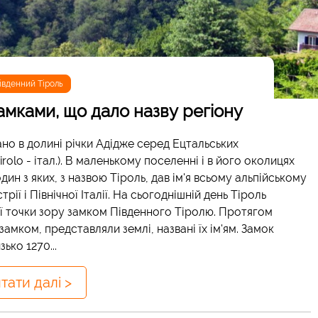
івденний Тіроль
замками, що дало назву регіону
рано в долині річки Адідже серед Ецтальських
Tirolo - італ.). В маленькому поселенні і в його околицях
ин з яких, з назвою Тіроль, дав ім'я всьому альпійському
рії і Північної Італії. На сьогоднішній день Тіроль
ної точки зору замком Південного Тіролю. Протягом
замком, представляли землі, названі їх ім'ям. Замок
ько 1270...
тати далі >