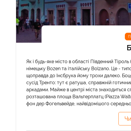
П
Б
Як і будь-яке місто в області Південний Тірол
німецьку Bozen та італійську Bolzano. Це - тип
щоправда до Інсбрука йому трохи далеко. Боце
сусід Тренто: тут є ратуша, справжній готични
аркадами. Майже в центрі міста знаходиться сп
розташована площа Вальтерплатц (Piazza Walter
фон дер Фогельвейде, найвідомішого середньові
Чи