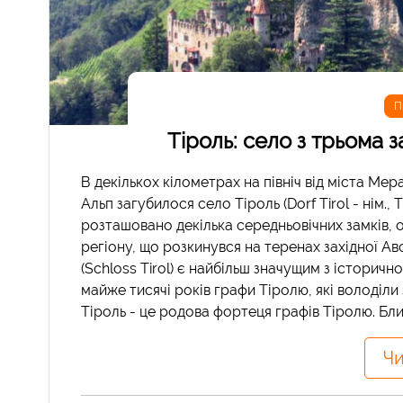
П
Тіроль: село з трьома 
В декількох кілометрах на північ від міста Ме
Альп загубилося село Тіроль (Dorf Tirol - нім., 
розташовано декілька середньовічних замків, од
регіону, що розкинувся на теренах західної Авст
(Schloss Tirol) є найбільш значущим з історич
майже тисячі років графи Тіролю, які володіли 
Тіроль - це родова фортеця графів Тіролю. Близ
Чи