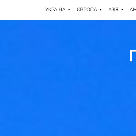
УКРАЇНА
ЄВРОПА
АЗІЯ
А