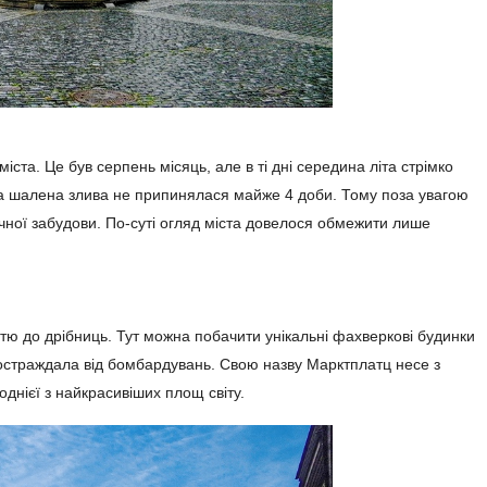
ста. Це був серпень місяць, але в ті дні середина літа стрімко
, а шалена злива не припинялася майже 4 доби. Тому поза увагою
ичної забудови. По-суті огляд міста довелося обмежити лише
стю до дрібниць. Тут можна побачити унікальні фахверкові будинки
 постраждала від бомбардувань. Свою назву Марктплатц несе з
 однієї з найкрасивіших площ світу.