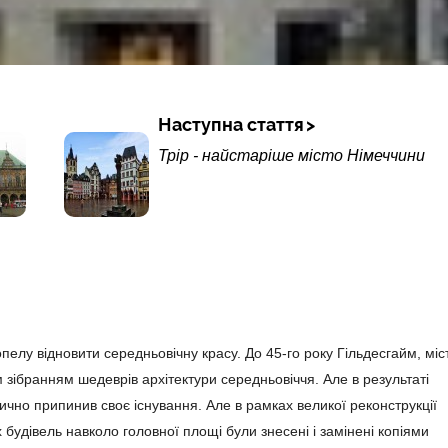
Наступна стаття
Трір - найстаріше місто Німеччини
опелу відновити середньовічну красу. До 45-го року Гільдесгайм, міс
 зібранням шедеврів архітектури середньовіччя. Але в результаті
ично припинив своє існування. Але в рамках великої реконструкції
х будівель навколо головної площі були знесені і замінені копіями