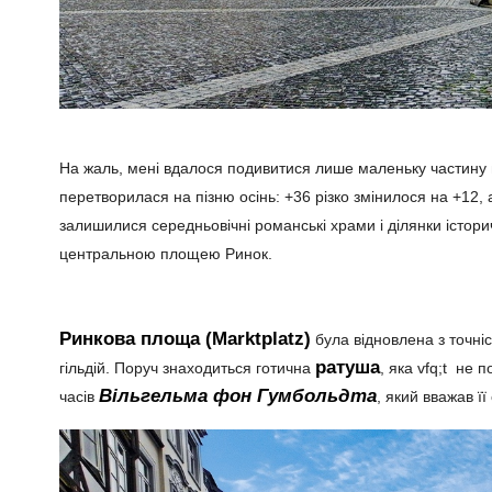
На жаль, мені вдалося подивитися лише маленьку частину мі
перетворилася на пізню осінь: +36 різко змінилося на +12
залишилися середньовічні романські храми і ділянки істор
центральною площею Ринок.
Ринкова площа (Marktplatz)
була відновлена з точні
ратуша
гільдій. Поруч знаходиться готична
, яка vfq;t не
Вільгельма фон Гумбольдта
часів
, який вважав її