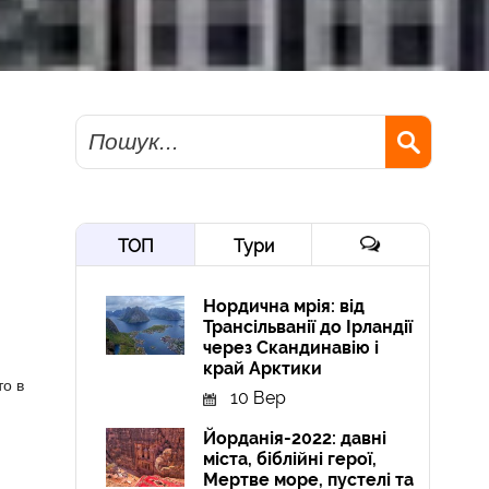
Пошук
ТОП
Тури
Нордична мрія: від
Трансільванії до Ірландії
через Скандинавію і
край Арктики
то в
10 Вер
Йорданія-2022: давні
міста, біблійні герої,
Мертве море, пустелі та