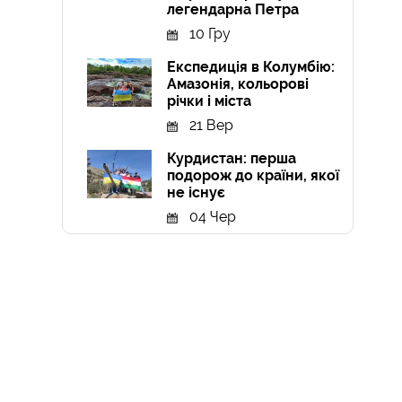
легендарна Петра
10 Гру
Експедиція в Колумбію:
Амазонія, кольорові
річки і міста
21 Вер
Курдистан: перша
подорож до країни, якої
не існує
04 Чер