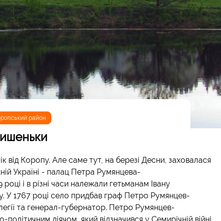
ропський район
ишеньки
к від Коропу. Але саме тут, на березі Десни, заховалася
ній Україні - палац Петра Румянцева-
 році і в різні часи належали гетьманам Івану
у. У 1767 році село придбав граф Петро Румянцев-
легії та генерал-губернатор. Петро Румянцев-
-політичним діячом, який відзначився у Семирічній війні