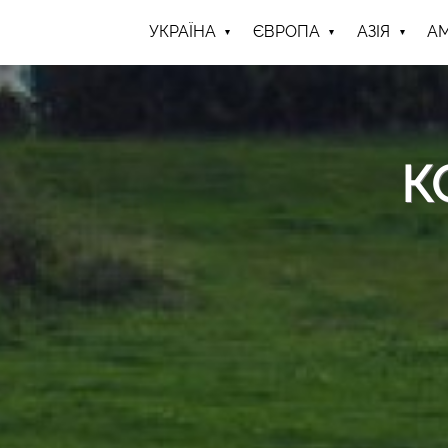
УКРАЇНА
ЄВРОПА
АЗІЯ
А
К