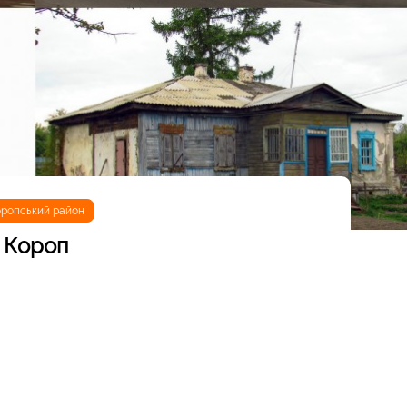
ропський район
Короп
нувало ще до татаро-монгольської навали. Але
ацька доба і пов'язані з нею події. З тих часів в містечку
доповнюють пам'ятки, створені у посткозацький період -
, синагога та стара міщанська забудова кінця ХІХ -
опа є Вознесенська церква, зведена у 1764 році у стилі
 рідкісних споруд тетраконхового типу, яка