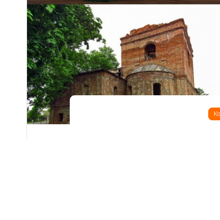
Ко
Короп - давнє містечко на Чернігівщині, що іс
найдовшим періодом історії Коропа - це була коз
залишилося декілька історичних пам'яток, які 
ХІХ столітті. Це декілька різностильних церков
початку ХХ століття. Найцікавішим храмом Кор
козацького бароко. Церква належить до досить