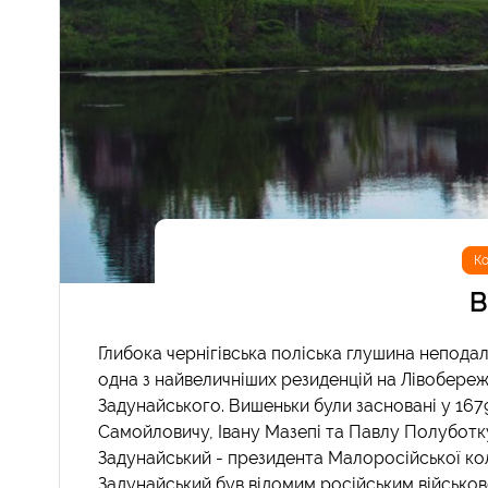
Ко
В
Глибока чернігівська поліська глушина неподалі
одна з найвеличніших резиденцій на Лівобереж
Задунайського. Вишеньки були засновані у 1679
Самойловичу, Івану Мазепі та Павлу Полуботк
Задунайський - президента Малоросійської ко
Задунайський був відомим російським військово