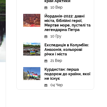
край Арктики
10 Вер
Йорданія-2022: давні
міста, біблійні герої,
Мертве море, пустелі та
легендарна Петра
10 Гру
Експедиція в Колумбію:
Амазонія, кольорові
річки і міста
21 Вер
Курдистан: перша
подорож до країни, якої
не існує
04 Чер