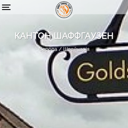
КАНТОН ШАФФГАУЗЕН
Європа
Швейцарія