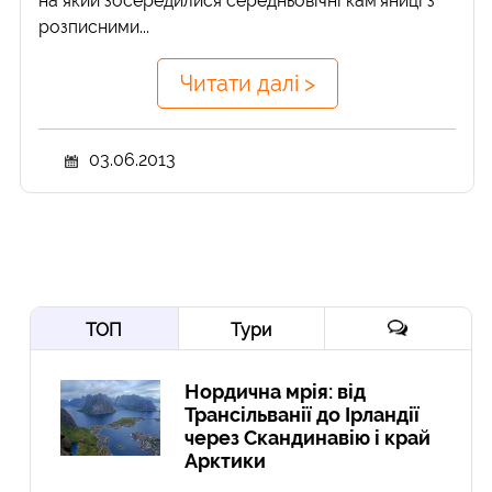
на який зосередилися середньовічні кам'яниці з
розписними...
Читати далі >
03.06.2013
ТОП
Тури
Нордична мрія: від
Трансільванії до Ірландії
через Скандинавію і край
Арктики