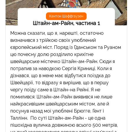
Кантон Шаффгаузен
Штайн-ам-Райн, частина 1
Можна сказати, що я, нарешті, остаточно
визначився з трійкою своїх улюблений
європейський міст. Поряд із Гданськом та Руаном
цю почесну долю розділило крихітне
швейцарське містечко Штайн-ам-Райн. Сюди я
потрапив за наводкою Сергія Криниці. Коли я
дізнався, що в мене має відбутися поїздка до
Швейцарії, то відразу я вирішив, що в першу
чергу поїду саме в Штайн-на Рейні. Я не
помилився: Штайн-ам-Райн виявився не лише
найкрасивішим швейцарським містом, але й
посунув назад мої улюблені Брюгге, Гент і
Таллінн. По суті Штайн-ам-Райн - це одна
пішохідна вуличка довжиною всього 500 метрів,