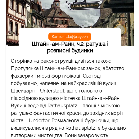
Кантон Шаффгаузен
Штайн-ам-Райн, ч.2: ратуша і
розписні будинки
Сторінка на реконструкції дивіться також:
Прогулянка Штайн-ам-Райном: замок, абатство,
фахверки і міські фортифікації Сьогодні
побуваємо, напевне, на найкрасивішій вулиці
Швейцарії – Unterstadt, що є головною
пішохідною вулицею містечка Штайн-ам-Райн.
Вулиці веде від Rathausplatz – площі з міською
ратушею фантастичної краси, до західних воріт
міста – Undertor. Розмальовані будиночки, що
вишикувалися в ряд на Rathausplatz, є буквально
витворами мистецтва. Вони зачаровують