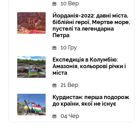
10 Вер
Йорданія-2022: давні міста,
біблійні герої, Мертве море,
пустелі та легендарна
Петра
10 Гру
Експедиція в Колумбію:
Амазонія, кольорові річки і
міста
21 Вер
Курдистан: перша подорож
до країни, якої не існує
04 Чер