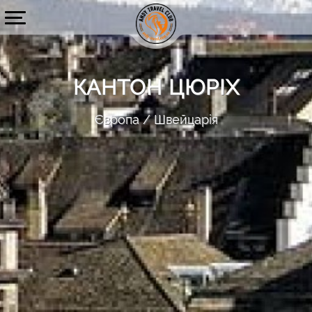
КАНТОН ЦЮРІХ
Європа
Швейцарія