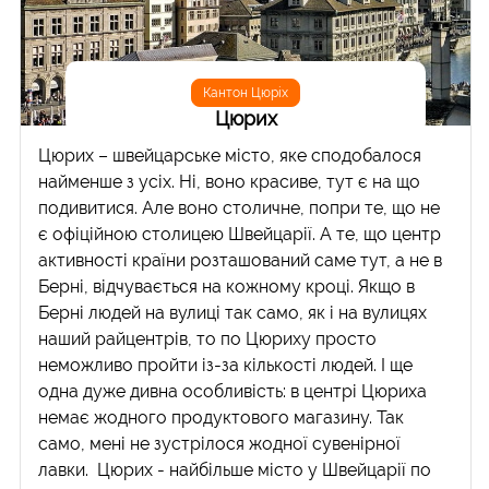
Кантон Цюріх
Цюрих
Цюрих – швейцарське місто, яке сподобалося
найменше з усіх. Ні, воно красиве, тут є на що
подивитися. Але воно столичне, попри те, що не
є офіційною столицею Швейцарії. А те, що центр
активності країни розташований саме тут, а не в
Берні, відчувається на кожному кроці. Якщо в
Берні людей на вулиці так само, як і на вулицях
наший райцентрів, то по Цюриху просто
неможливо пройти із-за кількості людей. І ще
одна дуже дивна особливість: в центрі Цюриха
немає жодного продуктового магазину. Так
само, мені не зустрілося жодної сувенірної
лавки. Цюрих - найбільше місто у Швейцарії по