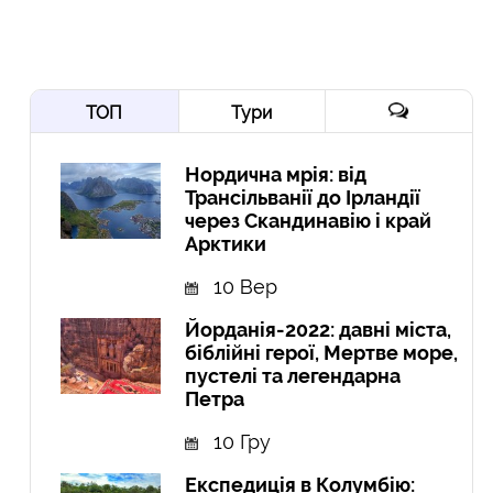
ТОП
Тури
Нордична мрія: від
Трансільванії до Ірландії
через Скандинавію і край
Арктики
10 Вер
Йорданія-2022: давні міста,
біблійні герої, Мертве море,
пустелі та легендарна
Петра
10 Гру
Експедиція в Колумбію: