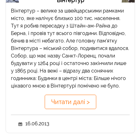
Вінтертур
Вінтертур – велике за швейцарськими рамками
місто, яке налічує близько 100 тис. населення.
Тут я робив пересадку з Штайн-ам-Райна до
Берна, і провів тут всього півгодини. Відповідно,
бачив в місті небагато. Але головну пам’ятку
Вінтертура – міський собор, подивитися вдалося.
Собор, що має назву Санкт-Лоренц, почали
будувати у 1264 році і остаточно закінчили лише
у 1865 році. На вежі – відразу два сонячних
годинника: Будинки в центрі міста: Більше нічого
цікавого мною в Вінтертурі помічено не було.
Читати далі >
16.06.2013