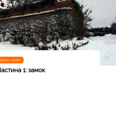
Дубно і район
астина 1: замок
багато, тому немає сенсу щось вигадувати і писати від
та інформацією з офіційного сайту державного
Пам'яток архітектури та містобудування України»
идата історичних наук, археолога Богдана Прищепи,
 1100 року. Знайдені залишки давньоруських джерел ІІ
чного центру міста Дубна у час князювання Ярослава