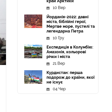
край Арктики
10 Вер
Йорданія-2022: давні
міста, біблійні герої,
Мертве море, пустелі та
легендарна Петра
10 Гру
Експедиція в Колумбію:
Амазонія, кольорові
річки і міста
21 Вер
Курдистан: перша
подорож до країни, якої
не існує
04 Чер