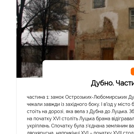
Дубно. Части
частина 1: замок Острозьких-Любомирських Ду
чекали завжди із західного боку. І в’їзд у міс
стоїть на дорозі, яка вела з Дубна до Луцька. З
на початку XVI століть Луцька брама відігравал
укріплень. Спочатку була з’єднана земляним ва
двохярусна, наприкінці XVI – початку XVII стол