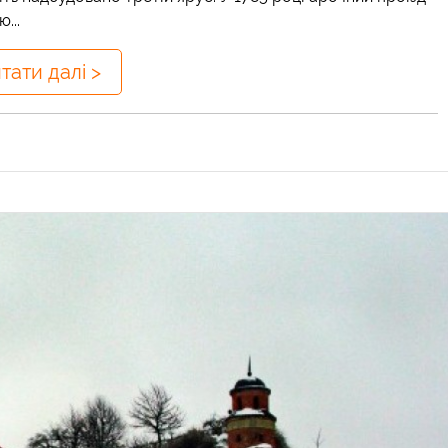
...
тати далі >