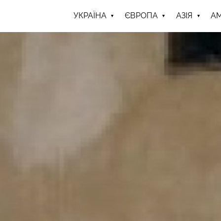
УКРАЇНА
ЄВРОПА
АЗІЯ
А