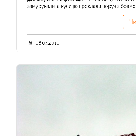
замурували, а вулицю проклали поруч з брамою
Чи
08.04.2010