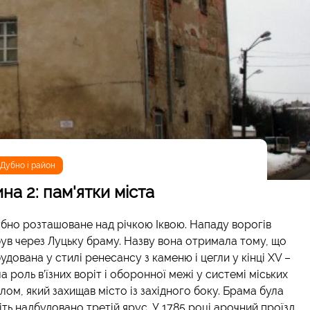
Дубно і район
на 2: пам'ятки міста
бно розташоване над річкою Іквою. Нападу ворогів
то був через Луцьку браму. Назву вона отримала тому, що
будована у стилі ренесансу з каменю і цегли у кінці XV –
а роль в’їзних воріт і оборонної межі у системі міських
лом, який захищав місто із західного боку. Брама була
іть надбудовано третій ярус. У 1785 році арочний проїзд