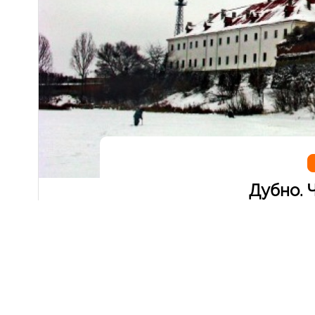
Дубно. Ч
Про замок в Дубно і про саме місто написано 
себе. Обмежусь лише зимовими фотографіями 
історико-культурного заповідника м.Дубно і «
Розкопками 2005 року, під керівництвом канд
підтверджена перша письмова згадка про Дубно
пол. Х – ХІ ст. засвідчили заселеність істори