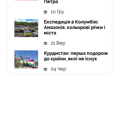
Петра
10 Гру
Експедиція в Колумбію:
Амазонія, кольорові річки і
міста
21 Вер
Курдистан: перша подорож
до країни, якої не існує
04 Чер