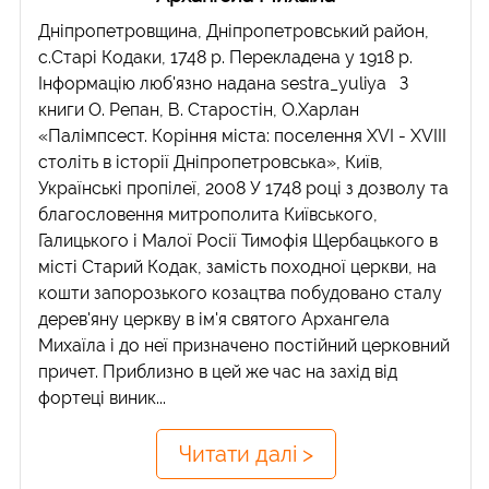
Дніпропетровщина, Дніпропетровський район,
с.Старі Кодаки, 1748 р. Перекладена у 1918 р.
Інформацію люб'язно надана sestra_yuliya З
книги О. Репан, В. Старостін, О.Харлан
«Палімпсест. Коріння міста: поселення ХVI - ХVIII
століть в історії Дніпропетровська», Київ,
Українські пропілеї, 2008 У 1748 році з дозволу та
благословення митрополита Київського,
Галицького і Малої Росії Тимофія Щербацького в
місті Старий Кодак, замість походної церкви, на
кошти запорозького козацтва побудовано сталу
дерев'яну церкву в ім'я святого Архангела
Михаїла і до неї призначено постійний церковний
причет. Приблизно в цей же час на захід від
фортеці виник...
Читати далі >