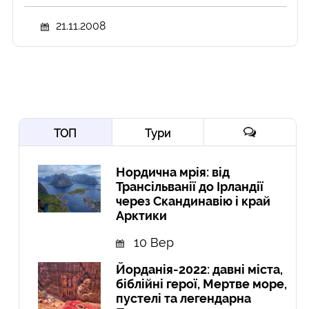
21.11.2008
ТОП
Тури
Нордична мрія: від
Трансільванії до Ірландії
через Скандинавію і край
Арктики
10 Вер
Йорданія-2022: давні міста,
біблійні герої, Мертве море,
пустелі та легендарна