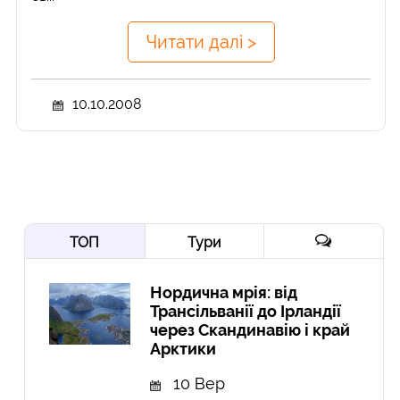
Читати далі >
10.10.2008
ТОП
Тури
Нордична мрія: від
Трансільванії до Ірландії
через Скандинавію і край
Арктики
10 Вер