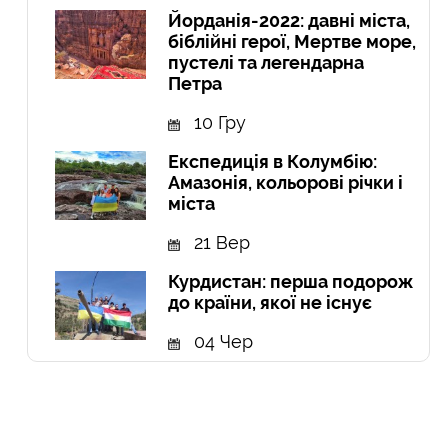
Йорданія-2022: давні міста,
біблійні герої, Мертве море,
пустелі та легендарна
Петра
10 Гру
Експедиція в Колумбію:
Амазонія, кольорові річки і
міста
21 Вер
Курдистан: перша подорож
до країни, якої не існує
04 Чер