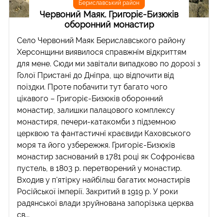
Бериславський район
Червоний Маяк. Григоріє-Бизюків
оборонний монастир
Село Червоний Маяк Бериславського району
Херсонщини виявилося справжнім відкриттям
для мене. Сюди ми завітали випадково по дорозі з
Голої Пристані до Дніпра, що відпочити від
поїздки. Проте побачити тут багато чого
цікавого – Григоріє-Бизюків оборонний
монастир, залишки палацового комплексу
монастиря, печери-катакомби з підземною
церквою та фантастичні краєвиди Каховського
моря та його узбережжя. Григоріє-Бизюків
монастир заснований в 1781 році як Софронієва
пустель, в 1803 р. перетворений у монастир.
Входив у п'ятірку найбільш багатих монастирів
Російської імперії. Закритий в 1919 р. У роки
радянської влади зруйнована запорізька церква
св...