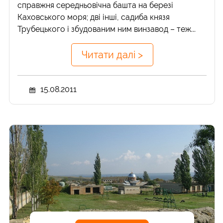
справжня середньовічна башта на березі
Каховського моря; дві інші, садиба князя
Трубецького і збудованим ним винзавод – теж...
Читати далі >
15.08.2011