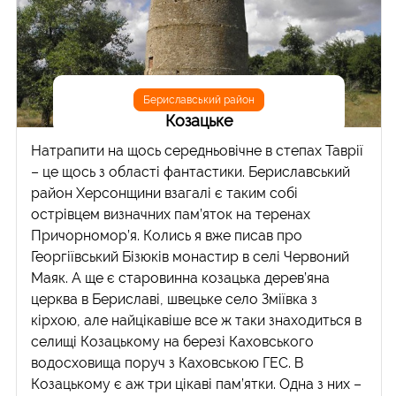
Бериславський район
Козацьке
Натрапити на щось середньовічне в степах Таврії
– це щось з області фантастики. Бериславський
район Херсонщини взагалі є таким собі
острівцем визначних пам’яток на теренах
Причорномор’я. Колись я вже писав про
Георгіївський Бізюків монастир в селі Червоний
Маяк. А ще є старовинна козацька дерев’яна
церква в Бериславі, швецьке село Зміївка з
кірхою, але найцікавіше все ж таки знаходиться в
селищі Козацькому на березі Каховського
водосховища поруч з Каховською ГЕС. В
Козацькому є аж три цікаві пам’ятки. Одна з них –