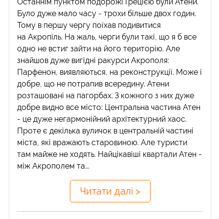
Останнім пунктом подорожі Грецією були Атени.
Було дуже мало часу - трохи більше двох годин.
Тому в першу чергу поїхав подивитися
на Акропіль. На жаль, черги були такі, що я б все
одно не встиг зайти на його територію. Але
знайшов дуже вигідні ракурси Акрополя:
Парфенон, виявляються, на реконструкції. Може і
добре, що не потрапив всередину. Атени
розташовані на пагорбах. З кожного з них дуже
добре видно все місто: Центральна частина Атен
- це дуже негармонійний архітектурний хаос.
Проте є декілька вуличок в центральній частині
міста, які вражають старовиною. Але туристи
там майже не ходять. Найцікавіші квартали Атен -
між Акрополем та...
Читати далі >