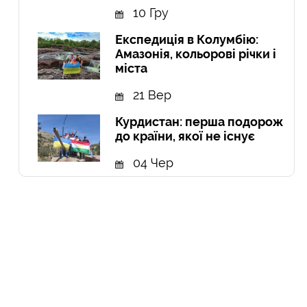
10 Гру
Експедиція в Колумбію:
Амазонія, кольорові річки і
міста
21 Вер
Курдистан: перша подорож
до країни, якої не існує
04 Чер