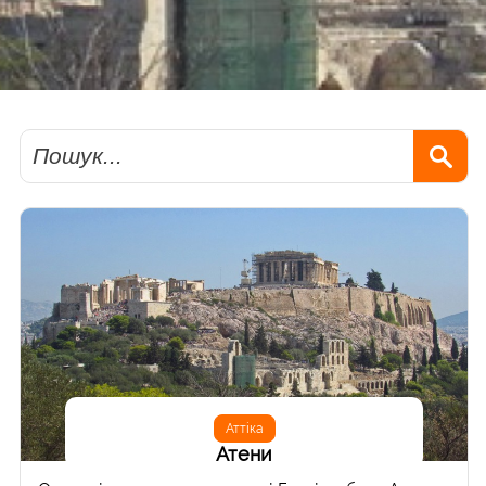
Пошук
Аттіка
Атени