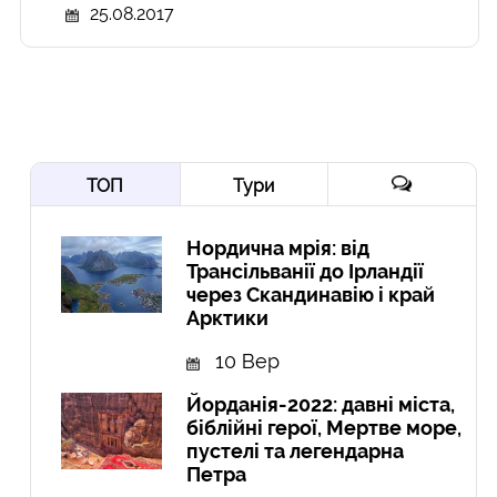
25.08.2017
ТОП
Тури
Нордична мрія: від
Трансільванії до Ірландії
через Скандинавію і край
Арктики
10 Вер
Йорданія-2022: давні міста,
біблійні герої, Мертве море,
пустелі та легендарна
Петра