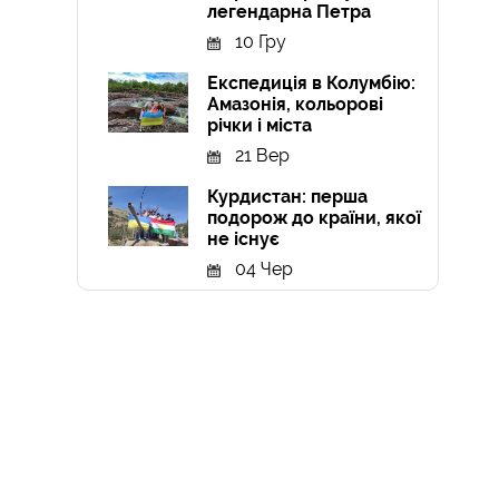
легендарна Петра
10 Гру
Експедиція в Колумбію:
Амазонія, кольорові
річки і міста
21 Вер
Курдистан: перша
подорож до країни, якої
не існує
04 Чер