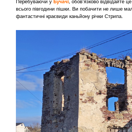
Бучачі
Перебуваючи у
, обов’язково відвідайте ц
всього півгодини пішки. Ви побачити не лише мал
фантастичні краєвиди каньйону річки Стрипа.