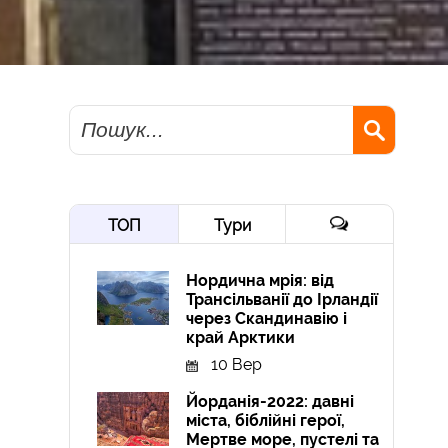
Пошук
ТОП
Тури
Нордична мрія: від
Трансільванії до Ірландії
через Скандинавію і
край Арктики
10 Вер
Йорданія-2022: давні
міста, біблійні герої,
Мертве море, пустелі та