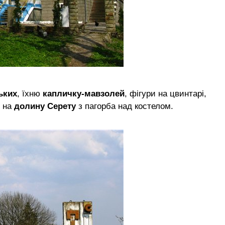
ьких
, їхню
капличку-мавзолей
, фігури на цвинтарі,
д на
долину Серету
з пагорба над костелом.