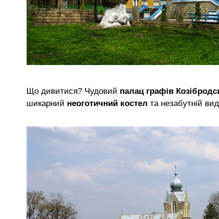
Що дивитися? Чудовий
палац графів Козібродс
шикарний
неоготичний костел
та незабутній ви