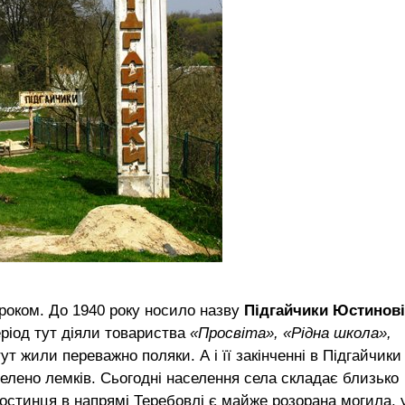
роком. До 1940 року носило назву
Підгайчики Юстинові
еріод тут діяли товариства
«Просвіта», «Рідна школа»,
тут жили переважно поляки. А і її закінченні в Підгайчики
елено лемків. Сьогодні населення села складає близько
і гостинця в напрямі Теребовлі є майже розорана могила, 