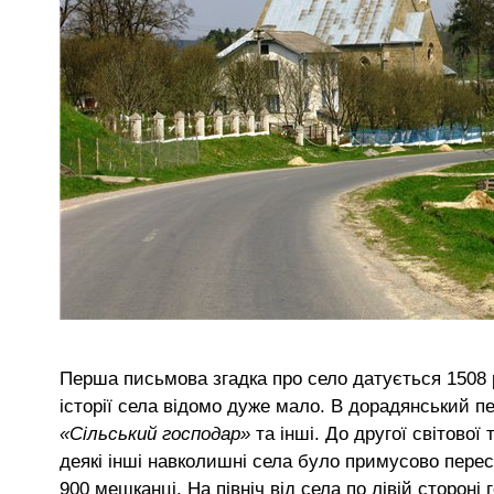
Перша письмова згадка про село датується 1508 
історії села відомо дуже мало. В дорадянський п
«Сільський господар»
та інші. До другої світової 
деякі інші навколишні села було примусово перес
900 мешканці. На північ від села по лівій сторон