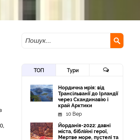
Пошук
ТОП
Тури
Нордична мрія: від
Трансільванії до Ірландії
через Скандинавію і
край Арктики
з
10 Вер
Йорданія-2022: давні
0,
міста, біблійні герої,
Мертве море, пустелі та