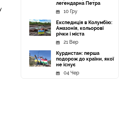
легендарна Петра
у
10 Гру
Експедиція в Колумбію:
Амазонія, кольорові
річки і міста
21 Вер
Курдистан: перша
подорож до країни, якої
не існує
04 Чер