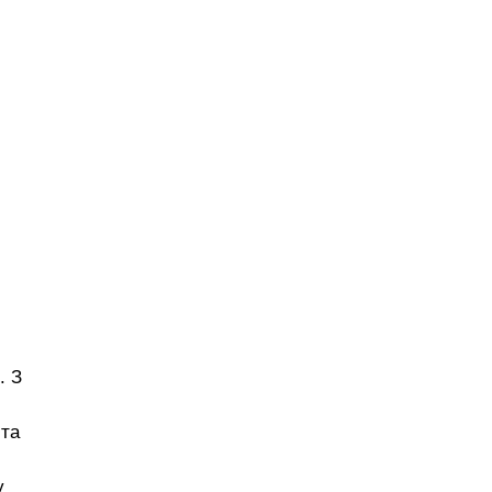
. З
 та
у