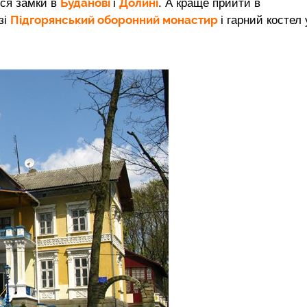
Буданові
Долині
ися замки в
і
. А краще прийти в
Підгорянський оборонний монастир
зі
і гарний костел 