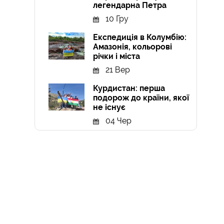
легендарна Петра
10 Гру
Експедиція в Колумбію:
Амазонія, кольорові
річки і міста
21 Вер
Курдистан: перша
подорож до країни, якої
не існує
04 Чер