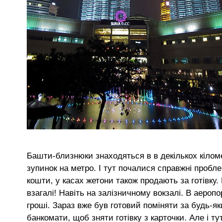
Башти-близнюки знаходяться в в декількох кіломет
зупинок на метро. І тут почалися справжні пробл
кошти, у касах жетони також продають за готівку
взагалі! Навіть на залізничному вокзалі. В аероп
гроші. Зараз вже був готовий поміняти за будь-я
банкомати, щоб зняти готівку з карточки. Але і т