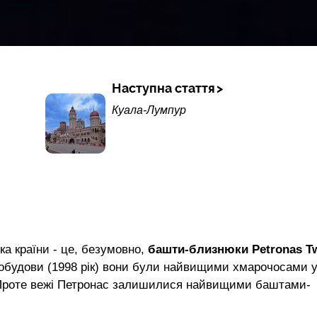
Наступна стаття
Куала-Лумпур
вка країни - це, безумовно,
башти-близнюки Petronas T
обудови (1998 рік) вони були найвищими хмарочосами 
 Проте вежі Петронас залишилися найвищими баштами-