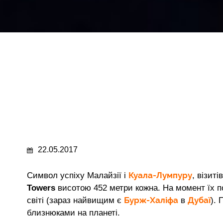
22.05.2017
Куала-Лумпуру
Символ успіху Малайзії і
, візиті
Towers
висотою 452 метри кожна. На момент їх п
Бурж-Халіфа
Дубаї
світі (зараз найвищим є
в
).
близнюками на планеті.