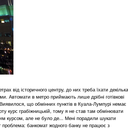
рах від історичного центру, до них треба їхати декільк
еми. Автомати в метро приймають лише дрібні готівкові
. Виявилося, що обмінних пунктів в Куала-Лумпурі немає
орту курс грабіжницькій, тому я не став там обмінювати
ким курсом, але не було де... Мені порадили шукати
ут проблема: банкомат жодного банку не працює з