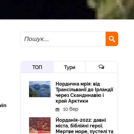
Пошук
ТОП
Тури
Нордична мрія: від
Трансільванії до Ірландії
через Скандинавію і
край Арктики
win
10 Вер
у
Йорданія-2022: давні
міста, біблійні герої,
Мертве море, пустелі та