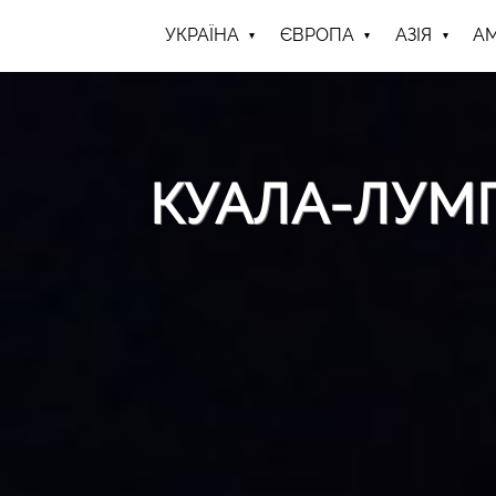
УКРАЇНА
ЄВРОПА
АЗІЯ
А
КУАЛА-ЛУМ