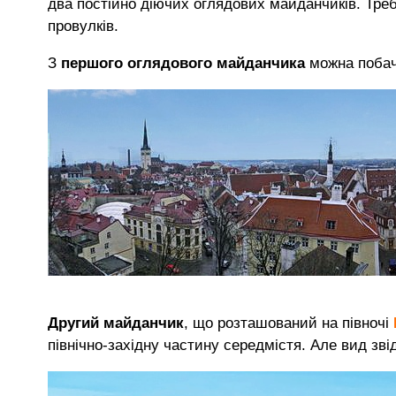
два постійно діючих оглядових майданчиків. Треб
провулків.
З
першого оглядового майданчика
можна побач
Другий майданчик
, що розташований на півночі
північно-західну частину середмістя. Але вид зв