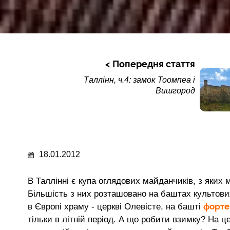
Попередня стаття
Таллінн, ч.4: замок Тоомпеа і
Вишгород
18.01.2012
В Таллінні є купа оглядових майданчиків, з яких
Більшість з них розташовано на баштах культових
форте
в Європі храму - церкві Олевісте, на башті
тільки в літній період. А що робити взимку? На це