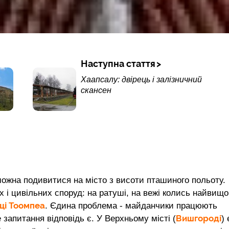
Наступна стаття
Хаапсалу: двірець і залізничний
скансен
 можна подивитися на місто з висоти пташиного польоту.
 і цивільних споруд: на ратуші, на вежі колись найвищо
ці Тоомпеа
. Єдина проблема - майданчики працюють
Вишгороді
 запитання відповідь є. У Верхньому місті (
) 