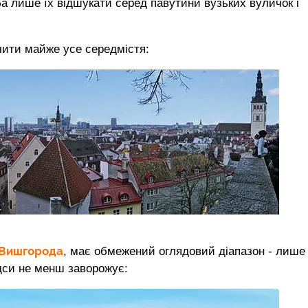
а лише їх відшукати серед павутини вузьких вуличок і
ити майже усе середмістя:
Вишгорода
, має обмежений оглядовий діапазон - лише
ідси не менш заворожує: