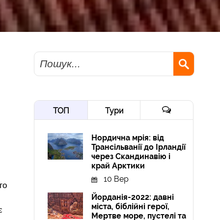
Пошук
ТОП
Тури
Нордична мрія: від
Трансільванії до Ірландії
через Скандинавію і
край Арктики
10 Вер
го
Йорданія-2022: давні
міста, біблійні герої,
є
Мертве море, пустелі та