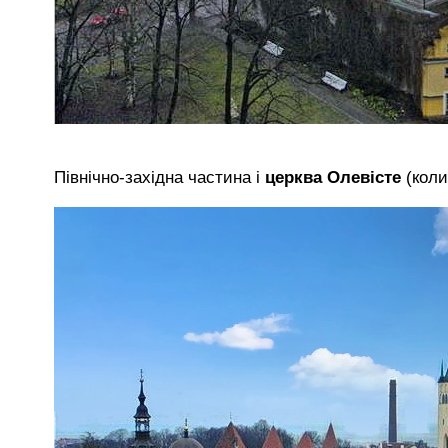
Північно-західна частина і
церква Олевісте
(коли