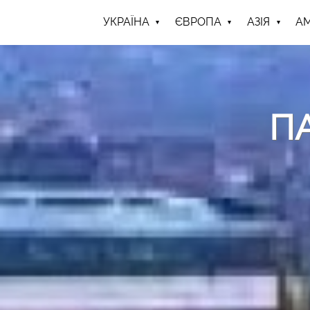
УКРАЇНА
ЄВРОПА
АЗІЯ
А
П