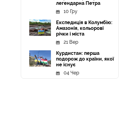
легендарна Петра
10 Гру
Експедиція в Колумбію:
Амазонія, кольорові
річки і міста
21 Вер
Курдистан: перша
подорож до країни, якої
не існує
04 Чер